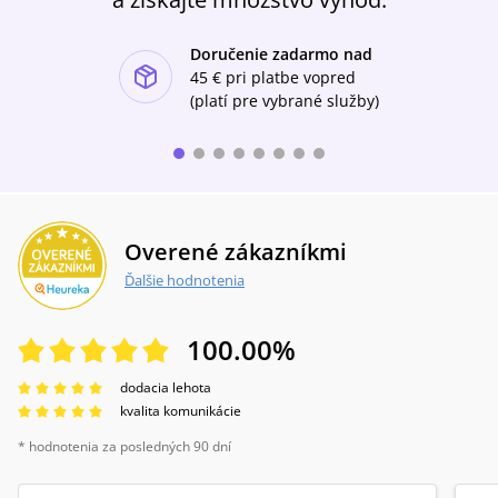
Doručenie zadarmo nad
ishlist-u
45 €
pri platbe vopred
(platí pre vybrané služby)
Overené zákazníkmi
Ďalšie hodnotenia
100.00
%
dodacia lehota
kvalita komunikácie
* hodnotenia za posledných 90 dní