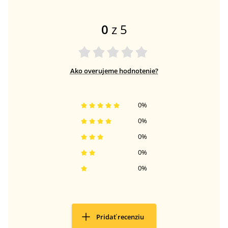
0
z 5
Ako overujeme hodnotenie?
0
%
0
%
0
%
0
%
0
%
Pridať recenziu