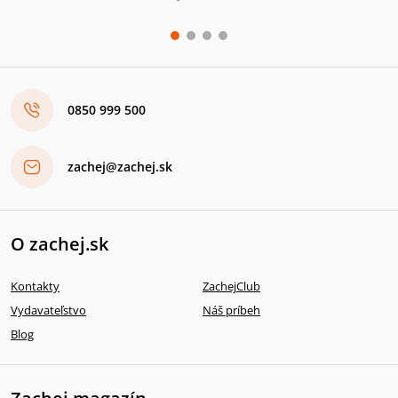
0850 999 500
zachej@zachej.sk
O zachej.sk
Kontakty
ZachejClub
Vydavateľstvo
Náš príbeh
Blog