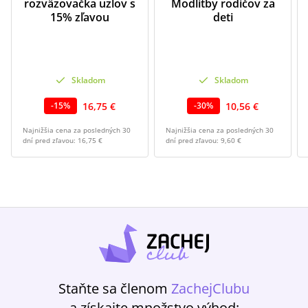
rozväzovačka uzlov s
Modlitby rodičov za
15% zľavou
deti
Skladom
Skladom
16,75 €
10,56 €
-
15
%
-
30
%
Najnižšia cena za posledných 30
Najnižšia cena za posledných 30
dní pred zľavou:
16,75 €
dní pred zľavou:
9,60 €
Staňte sa členom
ZachejClubu
a získajte množstvo výhod: