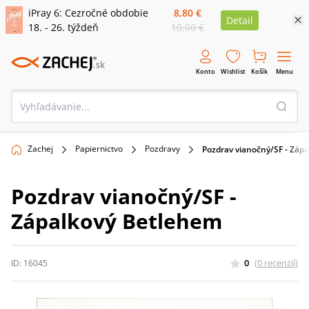
iPray 6: Cezročné obdobie
8,80 €
Detail
18. - 26. týždeň
10,00 €
Konto
Wishlist
Košík
Menu
Zachej
Papiernictvo
Pozdravy
Pozdrav vianočný/SF - Záp
Pozdrav vianočný/SF -
Zápalkový Betlehem
0
(
0
recenzií
)
ID:
16045