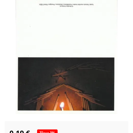
0,19 €
Zľava
3
%