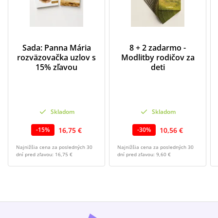
Sada: Panna Mária
8 + 2 zadarmo -
rozväzovačka uzlov s
Modlitby rodičov za
15% zľavou
deti
Skladom
Skladom
16,75 €
10,56 €
-
15
%
-
30
%
Najnižšia cena za posledných 30
Najnižšia cena za posledných 30
dní pred zľavou:
16,75 €
dní pred zľavou:
9,60 €