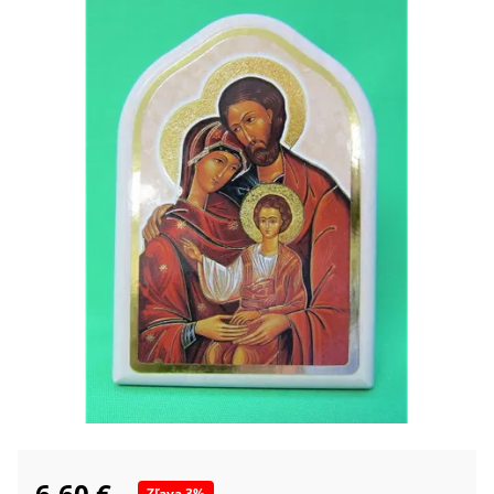
6,60 €
Zľava
3
%