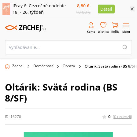
iPray 6: Cezročné obdobie
8,80 €
Detail
18. - 26. týždeň
10,00 €
Konto
Wishlist
Košík
Menu
Zachej
Domácnosť
Obrazy
Oltárik: Svätá rodina (BS 8/SF)
Oltárik: Svätá rodina (BS
8/SF)
0
(
0
recenzií
)
ID:
16270