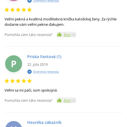
Overená recenzia
Veľmi pekná a kvalitná modlitebná knižka katolíckej ženy. Za rýchle
dodanie vám veľmi pekne ďakujem.
Pomohla vám táto recenzia?
Áno
(
0
)
Priska Fantová
(1)
P
22. júla 2019
Overená recenzia
Veľmi sa mi páči, som spokojná.
Pomohla vám táto recenzia?
Áno
(
0
)
Heuréka zákazník