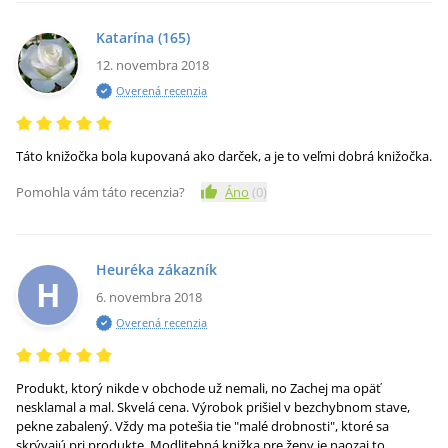
Katarína
(165)
12. novembra 2018
Overená recenzia
Táto knižočka bola kupovaná ako darček, a je to veľmi dobrá knižočka.
Pomohla vám táto recenzia?
Áno
(
0
)
Heuréka zákazník
H
6. novembra 2018
Overená recenzia
Produkt, ktorý nikde v obchode už nemali, no Zachej ma opäť
nesklamal a mal. Skvelá cena. Výrobok prišiel v bezchybnom stave,
pekne zabalený. Vždy ma potešia tie "malé drobnosti", ktoré sa
skrývajú pri produkte. Modlitebná knižka pre ženy je naozaj to