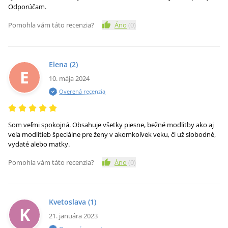
Odporúčam.
Pomohla vám táto recenzia?
Áno
(
0
)
Elena
(2)
E
10. mája 2024
Overená recenzia
Som veľmi spokojná. Obsahuje všetky piesne, bežné modlitby ako aj
veľa modlitieb špeciálne pre ženy v akomkoľvek veku, či už slobodné,
vydaté alebo matky.
Pomohla vám táto recenzia?
Áno
(
0
)
Kvetoslava
(1)
K
21. januára 2023