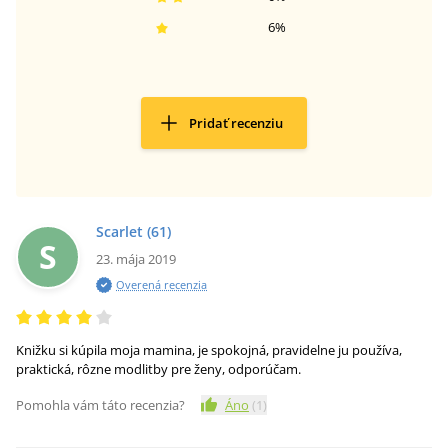
6
%
Pridať recenziu
Scarlet
(61)
S
23. mája 2019
Overená recenzia
Knižku si kúpila moja mamina, je spokojná, pravidelne ju používa,
praktická, rôzne modlitby pre ženy, odporúčam.
Pomohla vám táto recenzia?
Áno
(
1
)