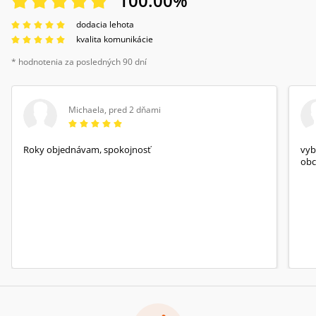
100.00
%
dodacia lehota
kvalita komunikácie
* hodnotenia za posledných 90 dní
Michaela
,
pred 2 dňami
Roky objednávam, spokojnosť
vyb
obc