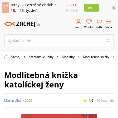
iPray 6: Cezročné obdobie
8,80 €
Detail
18. - 26. týždeň
10,00 €
Konto
Wishlist
Košík
Menu
Zachej
Kresťanské knihy
Modlitby
Modlitebné knižky
Modlitebná knižka
katolíckej ženy
4,6
(
16
recenzií
)
Martin Uháľ
•
2009