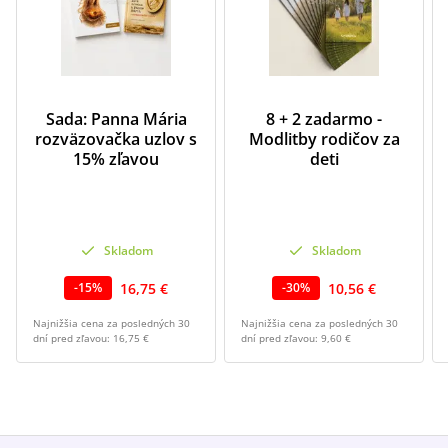
Sada: Panna Mária
8 + 2 zadarmo -
rozväzovačka uzlov s
Modlitby rodičov za
15% zľavou
deti
Skladom
Skladom
16,75 €
10,56 €
-
15
%
-
30
%
Najnižšia cena za posledných 30
Najnižšia cena za posledných 30
dní pred zľavou:
16,75 €
dní pred zľavou:
9,60 €