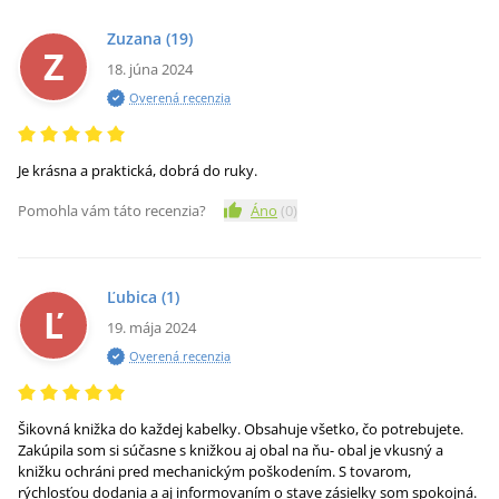
Zuzana
(19)
Z
18. júna 2024
Overená recenzia
Je krásna a praktická, dobrá do ruky.
Pomohla vám táto recenzia?
Áno
(
0
)
Ľubica
(1)
Ľ
19. mája 2024
Overená recenzia
Šikovná knižka do každej kabelky. Obsahuje všetko, čo potrebujete.
Zakúpila som si súčasne s knižkou aj obal na ňu- obal je vkusný a
knižku ochráni pred mechanickým poškodením. S tovarom,
rýchlosťou dodania a aj informovaním o stave zásielky som spokojná.