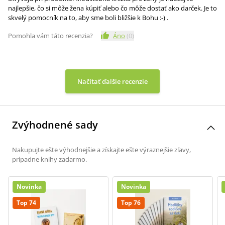
najlepšie, čo si môže žena kúpiť alebo čo môže dostať ako darček. Je to
skvelý pomocník na to, aby sme boli bližšie k Bohu :-) .
Pomohla vám táto recenzia?
Áno
(
0
)
Načítať ďalšie recenzie
Zvýhodnené sady
Nakupujte ešte výhodnejšie a získajte ešte výraznejšie zľavy,
prípadne knihy zadarmo.
Novinka
Novinka
Top 74
Top 76