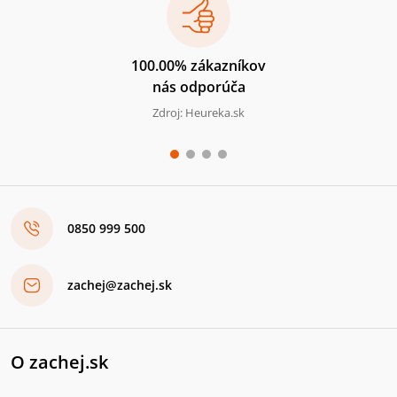
100.00% zákazníkov
nás odporúča
Zdroj: Heureka.sk
0850 999 500
zachej@zachej.sk
O zachej.sk