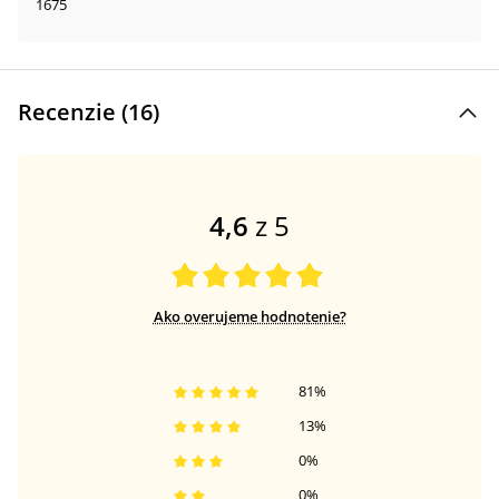
1675
Recenzie (
16
)
4,6
z 5
Ako overujeme hodnotenie?
81
%
13
%
0
%
0
%