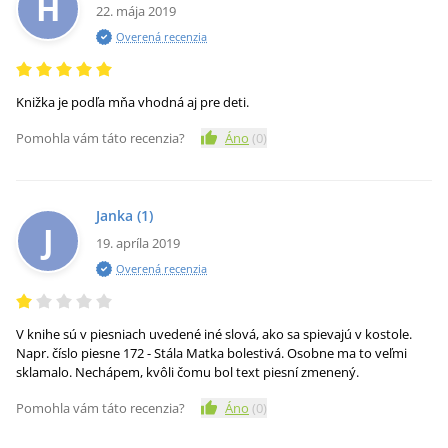
H
22. mája 2019
Overená recenzia
Knižka je podľa mňa vhodná aj pre deti.
Pomohla vám táto recenzia?
Áno
(
0
)
Janka
(1)
J
19. apríla 2019
Overená recenzia
V knihe sú v piesniach uvedené iné slová, ako sa spievajú v kostole.
Napr. číslo piesne 172 - Stála Matka bolestivá. Osobne ma to veľmi
sklamalo. Nechápem, kvôli čomu bol text piesní zmenený.
Pomohla vám táto recenzia?
Áno
(
0
)