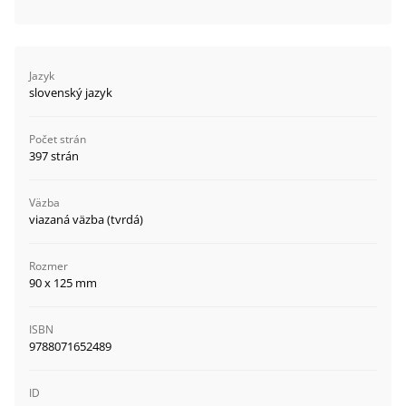
Jazyk
slovenský jazyk
Počet strán
397 strán
Väzba
viazaná väzba (tvrdá)
Rozmer
90 x 125 mm
ISBN
9788071652489
ID