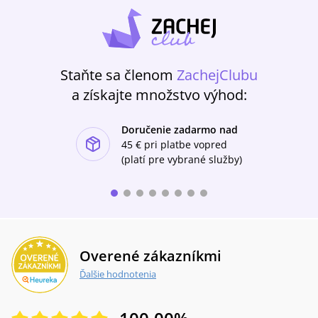
Staňte sa členom
ZachejClubu
a získajte množstvo výhod:
Doručenie zadarmo nad
ishlist-u
45 €
pri platbe vopred
(platí pre vybrané služby)
Overené zákazníkmi
Ďalšie hodnotenia