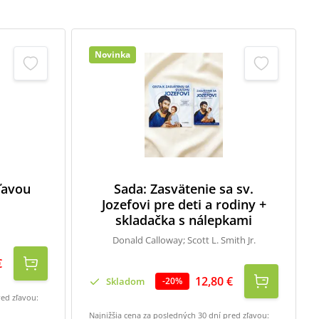
Novinka
zľavou
Sada: Zasvätenie sa sv.
Jozefovi pre deti a rodiny +
skladačka s nálepkami
Donald Calloway; Scott L. Smith Jr.
€
12,80 €
Skladom
-
20
%
red zľavou:
Najnižšia cena za posledných 30 dní pred zľavou: