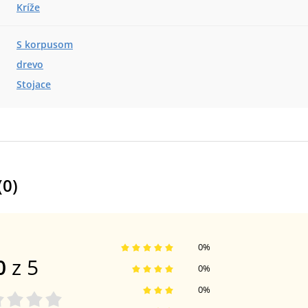
Kríže
S korpusom
drevo
Stojace
(
0
)
0
%
0
z 5
0
%
0
%