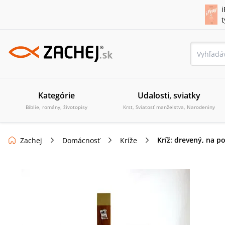
i
Kategórie
Udalosti, sviatky
Biblie, romány, životopisy
Krst, Sviatosť manželstva, Narodeniny
Kríž: drevený, na p
Zachej
Domácnosť
Kríže