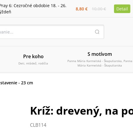
Pray 6: Cezročné obdobie 18. - 26.
8,80 €
10,00 €
Detail
týždeň
S motívom
Pre koho
Panna Mária Karmelská - Škapuliarska, Panna
Deti, mládež, rodičia
Mária Karmelská - Škapuliarska
ostavenie - 23 cm
Kríž: drevený, na p
CLB114