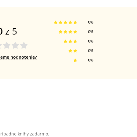
0
%
0
z 5
0
%
0
%
0
%
jeme hodnotenie?
0
%
 prípadne knihy zadarmo.