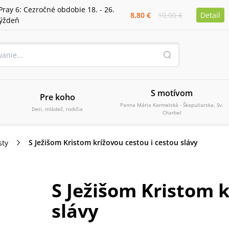
Pray 6: Cezročné obdobie 18. - 26.
8,80 €
10,00 €
Detail
týždeň
S motívom
Pre koho
Panna Mária Karmelská - Škapuliarska, Sv.
Deti, mládež, rodičia
Charbel
S Ježišom Kristom krížovou cestou i cestou slávy
sty
S Ježišom Kristom k
slávy