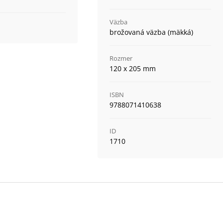
Väzba
brožovaná väzba (mäkká)
Rozmer
120 x 205 mm
ISBN
9788071410638
ID
1710