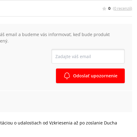
0
(
0
recenzií
)
váš email a budeme vás informovať, keď bude produkt
ený.
Odoslať upozornenie
ditáciou o udalostiach od Vzkriesenia až po zoslanie Ducha