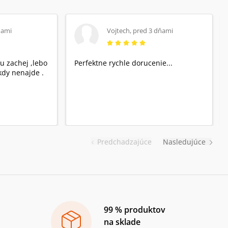
ňami
Vojtech
,
pred 3 dňami
u zachej ,lebo
Perfektne rychle dorucenie...
dy nenajde .
Predchadzajúce
Nasledujúce
99 % produktov
na sklade