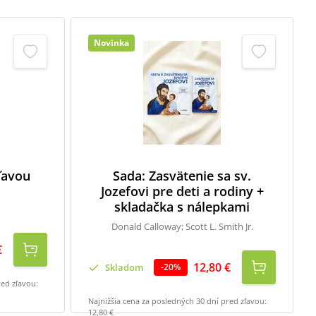
Novinka
zľavou
Sada: Zasvätenie sa sv.
Jozefovi pre deti a rodiny +
skladačka s nálepkami
Donald Calloway; Scott L. Smith Jr.
€
12,80 €
Skladom
-
20
%
red zľavou:
Najnižšia cena za posledných 30 dní pred zľavou:
12,80 €