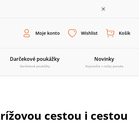
Moje konto
Wishlist
Košík
Darčekové poukážky
Novinky
Darčekové poukážky
Najnovšie v našej ponuke
rížovou cestou i cestou