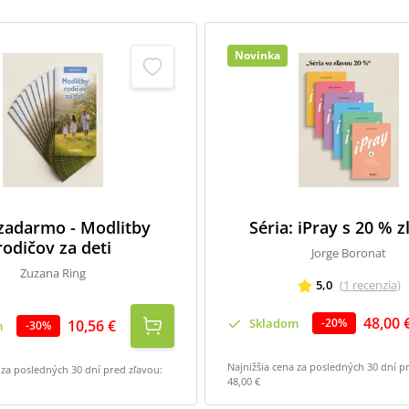
Novinka
 zadarmo - Modlitby
Séria: iPray s 20 % 
rodičov za deti
Jorge Boronat
Zuzana Ring
5,0
(
1
recenzia
)
48,00 
Skladom
-
20
%
10,56 €
m
-
30
%
Najnižšia cena za posledných 30 dní p
 za posledných 30 dní pred zľavou:
48,00 €