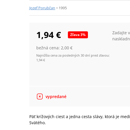
Jozef Porubčan
•
1995
1,94 €
Zadajte 
Zľava
3
%
naskladn
bežná cena:
2,00 €
Najnižšia cena za posledných 30 dní pred zľavou:
1,94 €
vypredané
Päť krížových ciest a jedna cesta slávy, ktorá je me
Svätého.