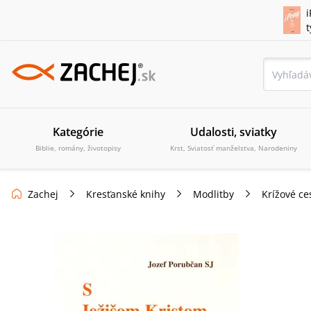
i
Kategórie
Udalosti, sviatky
Biblie, romány, životopisy
Krst, Sviatosť manželstva, Narodeniny
Zachej
Kresťanské knihy
Modlitby
Krížové ce