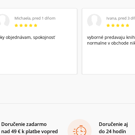
Michaela
,
pred 1 dňom
Ivana
,
pred 3 d
ky objednávam, spokojnosť
vyborné predavaju knih
normalne v obchode nik
Doručenie zadarmo
Doručenie aj
nad 49 € k platbe vopred
do 24 hodín