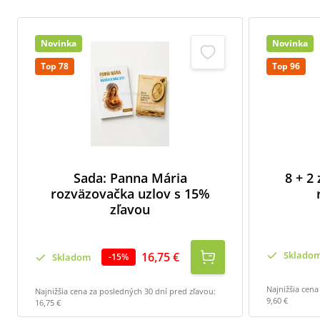
Novinka
Novinka
Top 78
Top 96
Sada: Panna Mária
8 + 2
rozväzovačka uzlov s 15%
zľavou
Sklado
16,75 €
Skladom
-
15
%
Najnižšia cena
Najnižšia cena za posledných 30 dní pred zľavou:
9,60 €
16,75 €