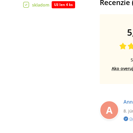
Recenzie 
skladom
Už len 4 ks
5
5
Ako overu
Ann
A
8. j
O