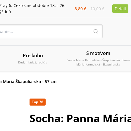
Pray 6: Cezročné obdobie 18. - 26.
8,80 €
10,00 €
Detail
týždeň
S motívom
Pre koho
Panna Mária Karmelská - Škapuliarska, Panna
Deti, mládež, rodičia
Mária Karmelská - Škapuliarska
 Mária Škapuliarska - 57 cm
Top 76
Socha: Panna Mária