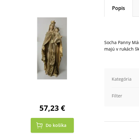
Popis
Socha Panny Mári
majú v rukách šk
Kategória
Filter
57,23 €
Do košíka