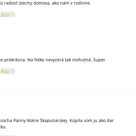
ú radosť útechy domova, ako nám v rodinne.
Áno
(
7
)
 Je prekrásna. Na fotke nevyzerá tak mohutná. Super.
Áno
(
5
)
 socha Panny Márie Škapuliarskej. Kúpila som ju ako dar
čku.