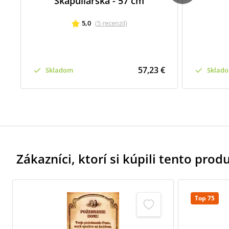
Škapuliarska - 57 cm
5,0
(
5
recenzií
)
57,23 €
Skladom
Sklad
Zákazníci, ktorí si kúpili tento produk
Top 75