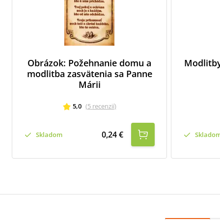
Obrázok: Požehnanie domu a
Modlitby
modlitba zasvätenia sa Panne
Márii
5,0
(
5
recenzií
)
0,24 €
Skladom
Sklado