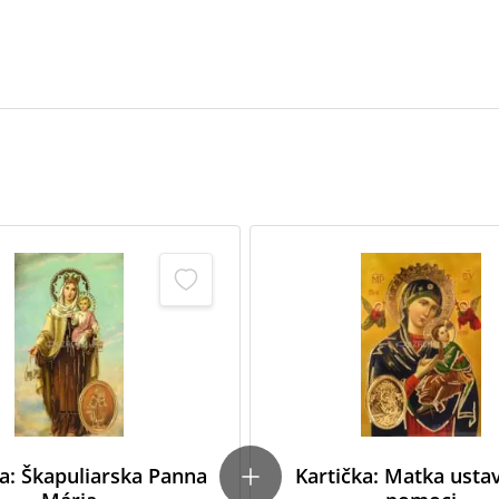
ka: Škapuliarska Panna
Kartička: Matka ustav