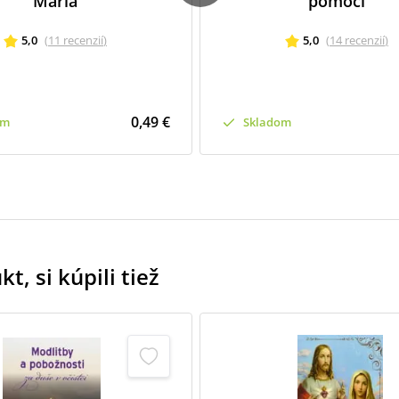
Mária
pomoci
5,0
(
11
recenzií
)
5,0
(
14
recenzií
)
0,49 €
om
Skladom
t, si kúpili tiež