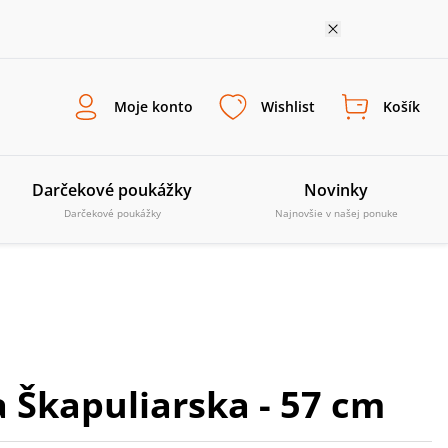
Moje konto
Wishlist
Košík
Darčekové poukážky
Novinky
Darčekové poukážky
Najnovšie v našej ponuke
 Škapuliarska - 57 cm