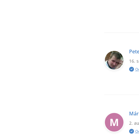
Pet
16. 
O
Már
M
2. a
O