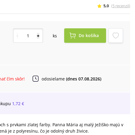
5,0
(
5
recenzií
)
-
+
Do košíka
ks
ať čím skôr!
odosielame
(dnes 07.08.2026)
ákupu
1,72 €
h s prvkami zlatej farby. Panna Mária aj malý Ježiško majú v
ná je z polyresínu, čo je odolný druh živice.