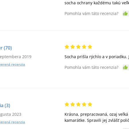
socha ochrany každému takú veľk
Pomohla vám táto recenzia?
er
(70)
septembera 2019
Socha prišla rýchlo a v poriadku.
verená recenzia
Pomohla vám táto recenzia?
ia
(3)
ugusta 2023
Krásna, prepracovaná, ozaj veľká
kamarátke. Spravili jej zvlášť poli
verená recenzia