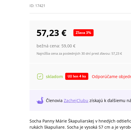
ID:
17421
57,23 €
Zľava
3
%
bežná cena:
59,00 €
Najnižšia cena za posledných 30 dní pred zľavou:
57,23 €
skladom
Odporúčame objedn
Už len 4 ks
Členovia
ZachejClubu
získajú
k ďalšiemu n
Socha Panny Márie Škapuliarskej v hnedých odtieňoc
rukách škapuliare. Socha je vysoká 57 cm a je vyrobe