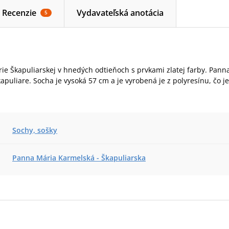
Recenzie
Vydavateľská anotácia
5
e Škapuliarskej v hnedých odtieňoch s prvkami zlatej farby. Panna
apuliare. Socha je vysoká 57 cm a je vyrobená je z polyresínu, čo je
Sochy, sošky
Panna Mária Karmelská - Škapuliarska