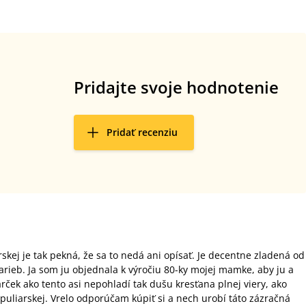
Pridajte svoje hodnotenie
Pridať recenziu
kej je tak pekná, že sa to nedá ani opísať. Je decentne zladená od
farieb. Ja som ju objednala k výročiu 80-ky mojej mamke, aby ju a
ček ako tento asi nepohladí tak dušu kresťana plnej viery, ako
puliarskej. Vrelo odporúčam kúpiť si a nech urobí táto zázračná