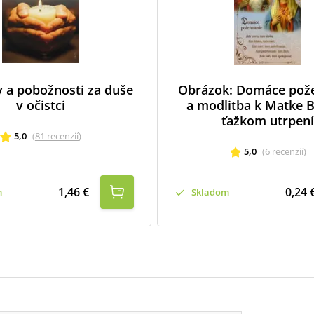
 a pobožnosti za duše
Obrázok: Domáce pož
v očistci
a modlitba k Matke B
ťažkom utrpení
5,0
(
81
recenzií
)
5,0
(
6
recenzií
)
1,46 €
0,24 
m
Skladom