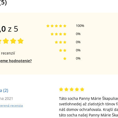
(
5
)
,0
z 5
100
%
0
%
0
%
0
%
recenzií
0
%
jeme hodnotenie?
a
(2)
úna 2021
Táto socha Panny Márie Škapuliars
svetlohnedej až zlatistých tónov 
verená recenzia
náš domov ochraňovala. Krajší dar
táto socha našej Panny Márie Ška