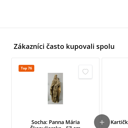
Zákazníci často kupovali spolu
Top 76
Socha: Panna Mária
Kartič