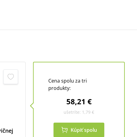
Cena spolu za tri
produkty:
58,21 €
ušetríte:
1,79 €
Kúpiť spolu
ičnej