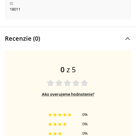
ID
18011
Recenzie (
0
)
0
z 5
Ako overujeme hodnotenie?
0
%
0
%
0
%