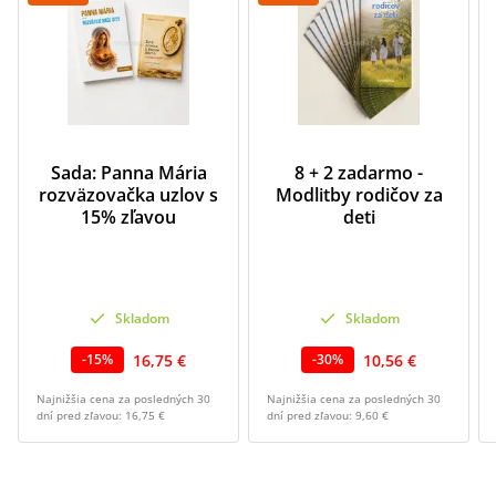
Sada: Panna Mária
8 + 2 zadarmo -
rozväzovačka uzlov s
Modlitby rodičov za
15% zľavou
deti
Skladom
Skladom
16,75 €
10,56 €
-
15
%
-
30
%
Najnižšia cena za posledných 30
Najnižšia cena za posledných 30
dní pred zľavou:
16,75 €
dní pred zľavou:
9,60 €