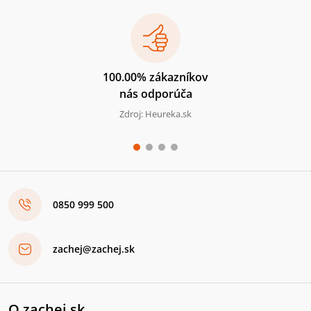
100.00% zákazníkov
nás odporúča
Zdroj: Heureka.sk
0850 999 500
zachej@zachej.sk
O zachej.sk