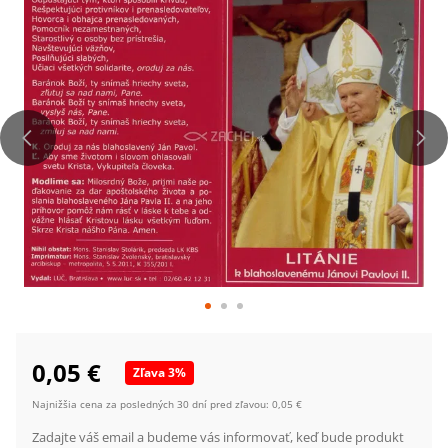
0,05 €
Zľava
3
%
Najnižšia cena za posledných 30 dní pred zľavou:
0,05 €
Zadajte váš email a budeme vás informovať, keď bude produkt