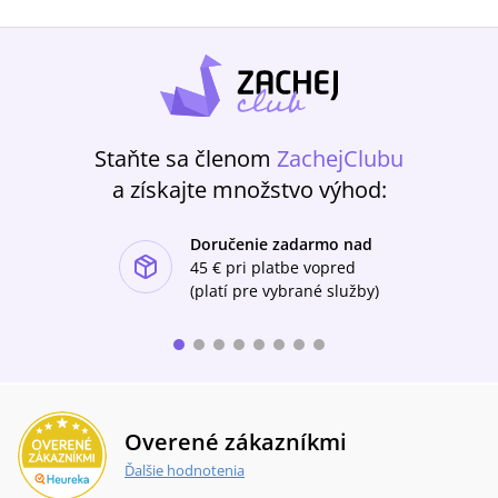
Staňte sa členom
ZachejClubu
a získajte množstvo výhod:
Doručenie zadarmo nad
ishlist-u
45 €
pri platbe vopred
(platí pre vybrané služby)
Overené zákazníkmi
Ďalšie hodnotenia