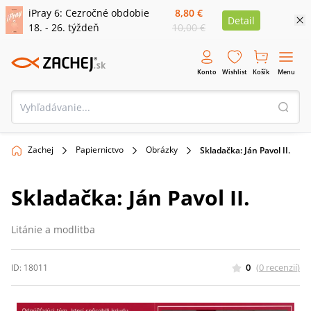
iPray 6: Cezročné obdobie
8,80 €
Detail
18. - 26. týždeň
10,00 €
Konto
Wishlist
Košík
Menu
Zachej
Papiernictvo
Obrázky
Skladačka: Ján Pavol II.
Skladačka: Ján Pavol II.
Litánie a modlitba
0
(
0
recenzií
)
ID:
18011