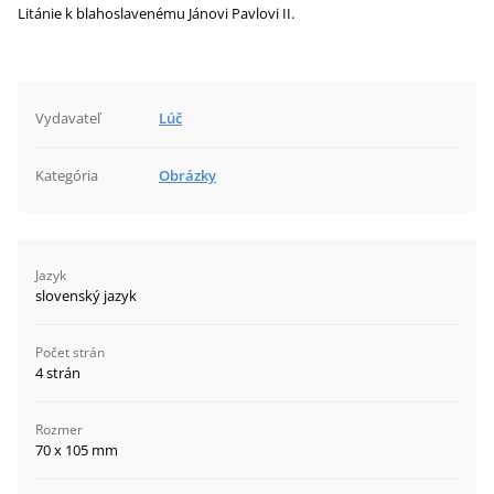
Litánie k blahoslavenému Jánovi Pavlovi II.
Vydavateľ
Lúč
Kategória
Obrázky
Jazyk
slovenský jazyk
Počet strán
4 strán
Rozmer
70 x 105 mm