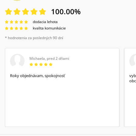
100.00
%
dodacia lehota
kvalita komunikácie
* hodnotenia za posledných 90 dní
Michaela
,
pred 2 dňami
Roky objednávam, spokojnosť
vyb
obc