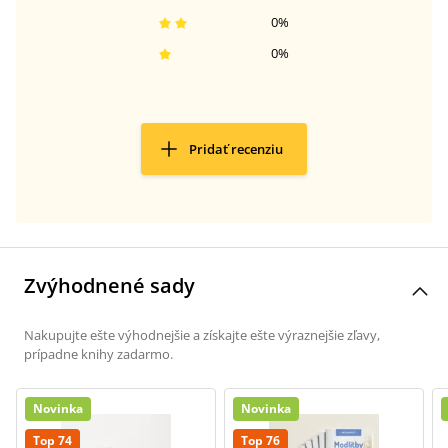
0
%
0
%
Pridať recenziu
Zvýhodnené sady
Nakupujte ešte výhodnejšie a získajte ešte výraznejšie zľavy,
prípadne knihy zadarmo.
Novinka
Novinka
Top 74
Top 76