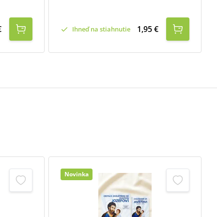
€
1,95 €
Ihneď na stiahnutie
Novinka