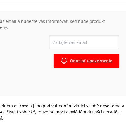
váš email a budeme vás informovať, keď bude produkt
ený.
Odoslať upozornenie
uzelném ostrově a jeho podivuhodném vládci v sobě nese témata
ce čisté i sobecké, touze po moci a ovládání druhých, zradě a
í.