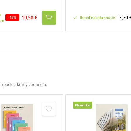
a
10,58 €
7,70 
Ihneď na stiahnutie
-
15
%
ie
 prípadne knihy zadarmo.
Novinka