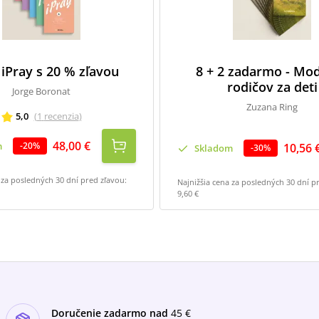
 iPray s 20 % zľavou
8 + 2 zadarmo - Mod
rodičov za deti
Jorge Boronat
Zuzana Ring
5,0
(
1
recenzia
)
48,00 €
m
-
20
%
10,56 
Skladom
-
30
%
 za posledných 30 dní pred zľavou:
Najnižšia cena za posledných 30 dní p
9,60 €
Doručenie zadarmo nad
45 €