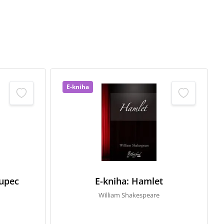
E-kniha
kupec
E-kniha: Hamlet
William Shakespeare