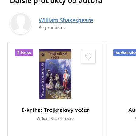
Ďalšie produkty od autora
William Shakespeare
30 produktov
E-kniha
Audioknih
E-kniha: Trojkráľový večer
Au
William Shakespeare