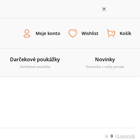
Moje konto
Wishlist
Košík
Darčekové poukážky
Novinky
Darčekové poukážky
Najnovšie v našej ponuke
0
(
0
recenzií
)