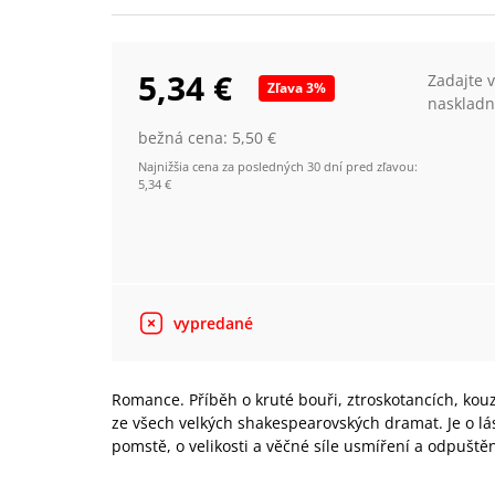
5,34 €
Zadajte 
Zľava
3
%
naskladn
bežná cena:
5,50 €
Najnižšia cena za posledných 30 dní pred zľavou:
5,34 €
vypredané
Romance. Příběh o kruté bouři, ztroskotancích, ko
ze všech velkých shakespearovských dramat. Je o lás
pomstě, o velikosti a věčné síle usmíření a odpuštěn