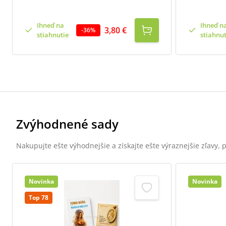
Ihneď na
Ihneď n
3,80 €
-
36
%
stiahnutie
stiahnut
Zvýhodnené sady
Nakupujte ešte výhodnejšie a získajte ešte výraznejšie zľavy,
Novinka
Novinka
Top 78