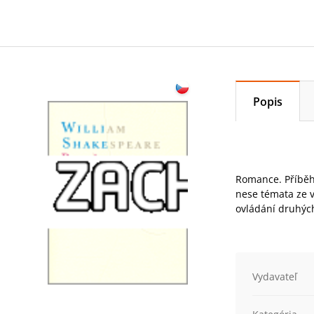
Popis
Romance. Příběh 
nese témata ze v
ovládání druhých
Vydavateľ