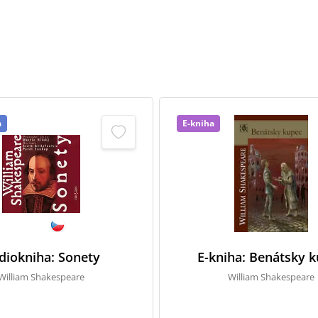
Chcem dostávať informácie o novinkách a
zľavách.
Informácie sú určené pre osoby staršie ako 16 rokov.
Odoslať kupón na zľavu
a
E-kniha
diokniha: Sonety
E-kniha: Benátsky 
William Shakespeare
William Shakespeare