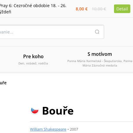
Pray 6: Cezročné obdobie 18. - 26.
8,00 €
10,00 €
Detail
týždeň
S motívom
Pre koho
Panna Mária Karmelská - Škapuliarska, Panna
Deti, mládež, rodičia
Mária Zázračná medaila
uře
Bouře
William Shakespeare
•
2007