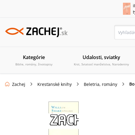
i
Kategórie
Udalosti, sviatky
Biblie, romány, životopisy
Krst, Sviatosť manželstva, Narodeniny
Bo
Zachej
Kresťanské knihy
Beletria, romány