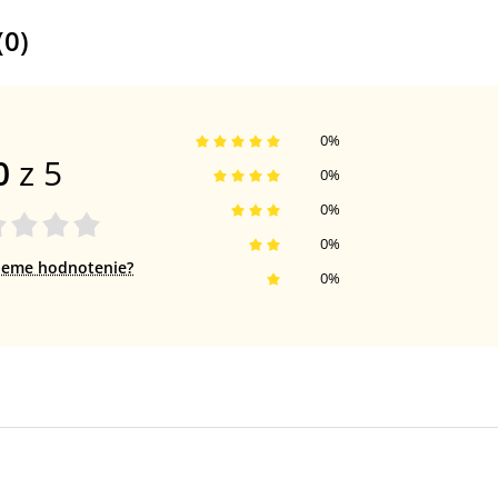
(
0
)
0
%
0
z 5
0
%
0
%
0
%
jeme hodnotenie?
0
%
5% zľava
na prvý nákup