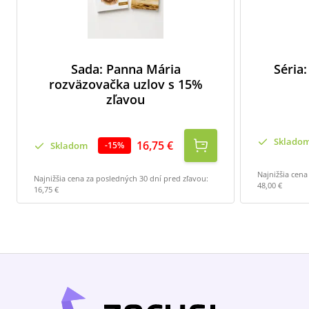
Sada: Panna Mária
Séria:
rozväzovačka uzlov s 15%
zľavou
Sklado
16,75 €
Skladom
-
15
%
Najnižšia cena
Najnižšia cena za posledných 30 dní pred zľavou:
48,00 €
16,75 €