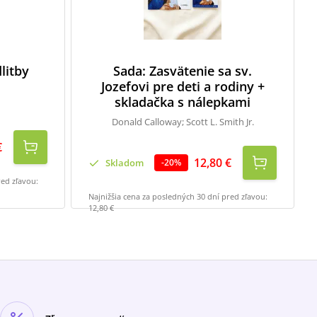
litby
Sada: Zasvätenie sa sv.
Jozefovi pre deti a rodiny +
skladačka s nálepkami
Donald Calloway; Scott L. Smith Jr.
€
12,80 €
Skladom
-
20
%
red zľavou:
Najnižšia cena za posledných 30 dní pred zľavou:
12,80 €