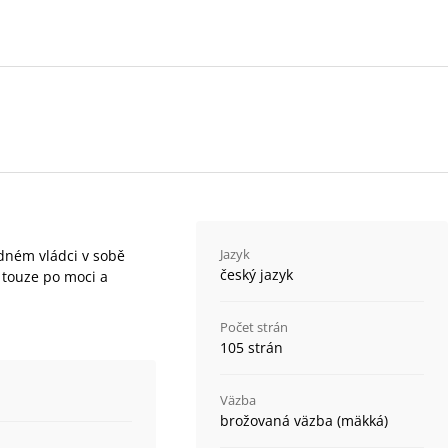
Jazyk
dném vládci v sobě
český jazyk
 touze po moci a
Počet strán
105 strán
Väzba
brožovaná väzba (mäkká)