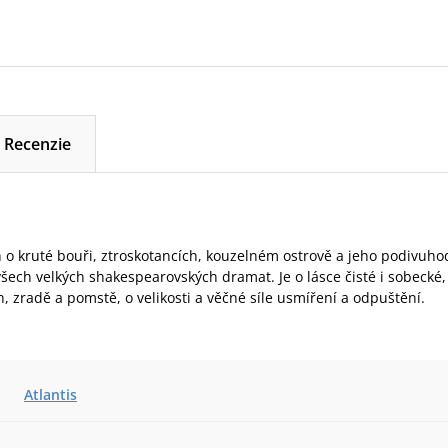
Recenzie
o kruté bouři, ztroskotancích, kouzelném ostrově a jeho podivuho
šech velkých shakespearovských dramat. Je o lásce čisté i sobecké,
, zradě a pomstě, o velikosti a věčné síle usmíření a odpuštění.
Atlantis