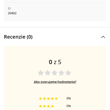
ID
20402
Recenzie (
0
)
0
z 5
Ako overujeme hodnotenie?
0
%
0
%