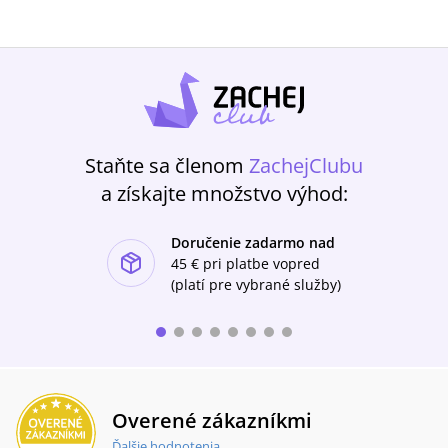
Staňte sa členom
ZachejClubu
a získajte množstvo výhod:
Doručenie zadarmo nad
ishlist-u
45 €
pri platbe vopred
(platí pre vybrané služby)
Overené zákazníkmi
Ďalšie hodnotenia