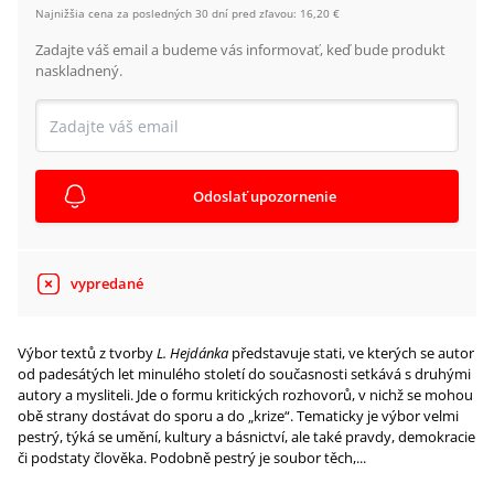
Najnižšia cena za posledných 30 dní pred zľavou:
16,20 €
Zadajte váš email a budeme vás informovať, keď bude produkt
naskladnený.
Odoslať upozornenie
vypredané
Výbor textů z tvorby
L. Hejdánka
představuje stati, ve kterých se autor
od padesátých let minulého století do současnosti setkává s druhými
autory a mysliteli. Jde o formu kritických rozhovorů, v nichž se mohou
obě strany dostávat do sporu a do „krize“. Tematicky je výbor velmi
pestrý, týká se umění, kultury a básnictví, ale také pravdy, demokracie
či podstaty člověka. Podobně pestrý je soubor těch,...