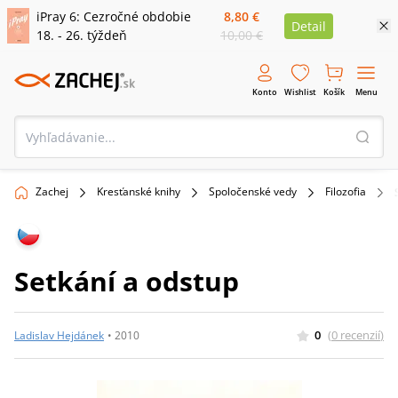
iPray 6: Cezročné obdobie
8,80 €
Detail
18. - 26. týždeň
10,00 €
Konto
Wishlist
Košík
Menu
Zachej
Kresťanské knihy
Spoločenské vedy
Filozofia
Setkání a odstup
0
(
0
recenzií
)
Ladislav Hejdánek
•
2010