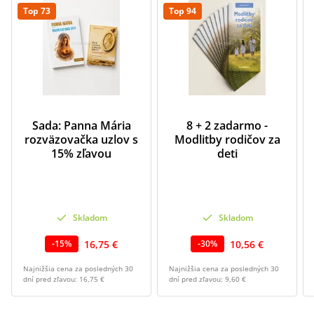
Top 73
Top 94
Sada: Panna Mária
8 + 2 zadarmo -
rozväzovačka uzlov s
Modlitby rodičov za
15% zľavou
deti
Skladom
Skladom
16,75 €
10,56 €
-
15
%
-
30
%
Najnižšia cena za posledných 30
Najnižšia cena za posledných 30
dní pred zľavou:
16,75 €
dní pred zľavou:
9,60 €