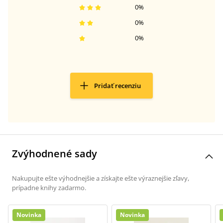
0
%
0
%
0
%
Pridať recenziu
Zvýhodnené sady
Nakupujte ešte výhodnejšie a získajte ešte výraznejšie zľavy,
prípadne knihy zadarmo.
Novinka
Novinka