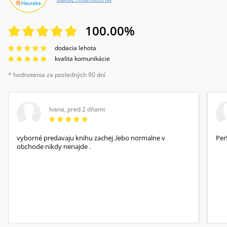
100.00
%
dodacia lehota
kvalita komunikácie
* hodnotenia za posledných 90 dní
Ivana
,
pred 2 dňami
vyborné predavaju knihu zachej ,lebo normalne v
Per
obchode nikdy nenajde .