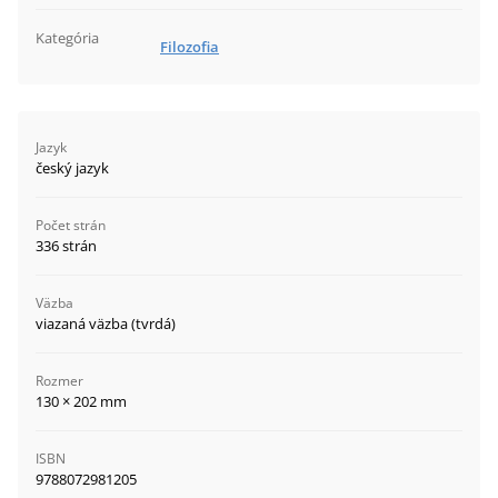
Kategória
Filozofia
Jazyk
český jazyk
Počet strán
336 strán
Väzba
viazaná väzba (tvrdá)
Rozmer
130 × 202 mm
ISBN
9788072981205