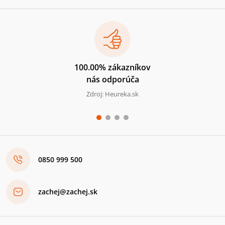
100.00% zákazníkov
nás odporúča
Zdroj: Heureka.sk
0850 999 500
zachej@zachej.sk