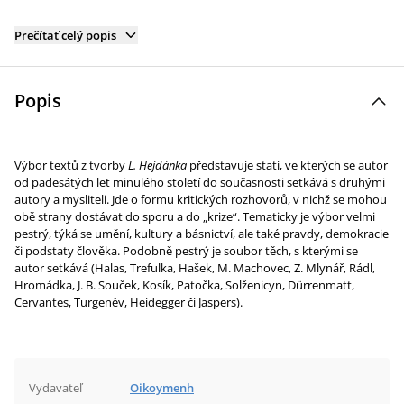
Prečítať celý popis
Popis
Výbor textů z tvorby
L. Hejdánka
představuje stati, ve kterých se autor
od padesátých let minulého století do současnosti setkává s druhými
autory a mysliteli. Jde o formu kritických rozhovorů, v nichž se mohou
obě strany dostávat do sporu a do „krize“. Tematicky je výbor velmi
pestrý, týká se umění, kultury a básnictví, ale také pravdy, demokracie
či podstaty člověka. Podobně pestrý je soubor těch, s kterými se
autor setkává (Halas, Trefulka, Hašek, M. Machovec, Z. Mlynář, Rádl,
Hromádka, J. B. Souček, Kosík, Patočka, Solženicyn, Dürrenmatt,
Cervantes, Turgeněv, Heidegger či Jaspers).
Vydavateľ
Oikoymenh