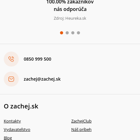
100.00% zákazníkov
nás odporúča
Zdroj: Heureka.sk
0850 999 500
zachej@zachej.sk
O zachej.sk
Kontakty
ZachejClub
Vydavateľstvo
Náš príbeh
Blog