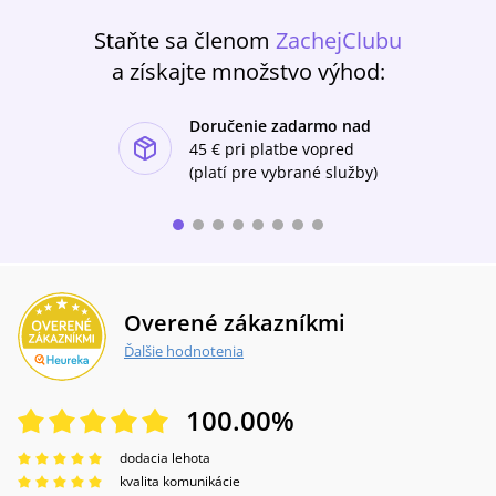
Staňte sa členom
ZachejClubu
a získajte množstvo výhod:
Doručenie zadarmo nad
ishlist-u
45 €
pri platbe vopred
(platí pre vybrané služby)
Overené zákazníkmi
Ďalšie hodnotenia
100.00
%
dodacia lehota
kvalita komunikácie