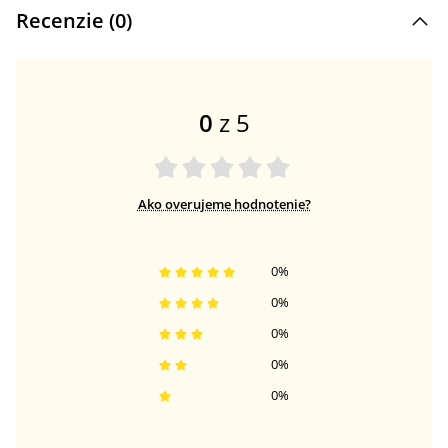
Recenzie (
0
)
0
z 5
Ako overujeme hodnotenie?
0
%
0
%
0
%
0
%
0
%