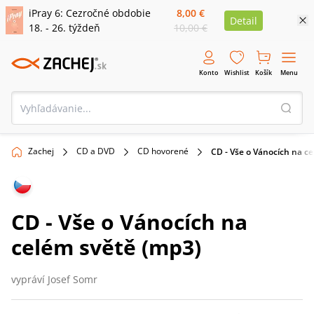
iPray 6: Cezročné obdobie
8,00 €
Detail
18. - 26. týždeň
10,00 €
Konto
Wishlist
Košík
Menu
Zachej
CD a DVD
CD hovorené
CD - Vše o Vánocích na c
CD - Vše o Vánocích na
celém světě (mp3)
vypráví Josef Somr