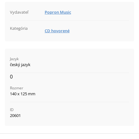
Vydavateľ
Popron Music
Kategória
CD hovorené
Jazyk
český jazyk
0
Rozmer
140 x 125 mm
ID
20601