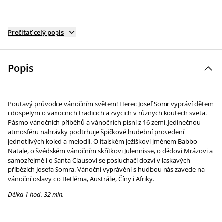
Prečítať celý popis
Popis
Poutavý průvodce vánočním světem! Herec Josef Somr vypráví dětem
i dospělým o vánočních tradicích a zvycích v různých koutech světa.
Pásmo vánočních příběhů a vánočních písní z 16 zemí. Jedinečnou
atmosféru nahrávky podtrhuje špičkové hudební provedení
jednotlivých koled a melodií. O italském ježíškovi jménem Babbo
Natale, o švédském vánočním skřítkovi Julennisse, o dědovi Mrázovi a
samozřejmě i o Santa Clausovi se posluchačí dozví v laskavých
příbězích Josefa Somra. Vánoční vyprávění s hudbou nás zavede na
vánoční oslavy do Betléma, Austrálie, Číny i Afriky.
Délka 1 hod. 32 min.