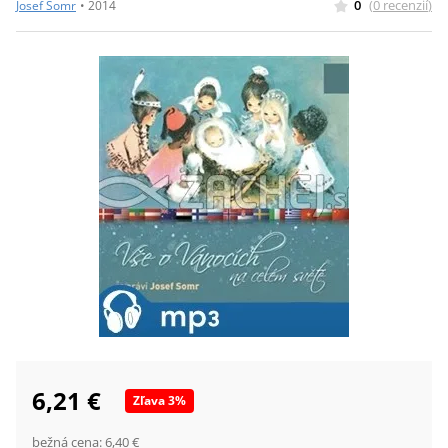
0
(
0
recenzií
)
Josef Somr
•
2014
6,21 €
Zľava
3
%
bežná cena:
6,40 €