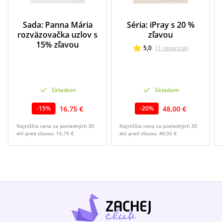
Sada: Panna Mária
Séria: iPray s 20 %
rozväzovačka uzlov s
zľavou
15% zľavou
5,0
(
1
recenzia
)
Skladom
Skladom
16,75 €
48,00 €
-
15
%
-
20
%
Najnižšia cena za posledných 30
Najnižšia cena za posledných 30
dní pred zľavou:
16,75 €
dní pred zľavou:
48,00 €