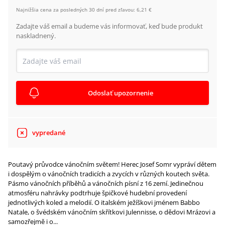
Najnižšia cena za posledných 30 dní pred zľavou:
6,21 €
Zadajte váš email a budeme vás informovať, keď bude produkt
naskladnený.
Odoslať upozornenie
vypredané
Poutavý průvodce vánočním světem! Herec Josef Somr vypráví dětem
i dospělým o vánočních tradicích a zvycích v různých koutech světa.
Pásmo vánočních příběhů a vánočních písní z 16 zemí. Jedinečnou
atmosféru nahrávky podtrhuje špičkové hudební provedení
jednotlivých koled a melodií. O italském ježíškovi jménem Babbo
Natale, o švédském vánočním skřítkovi Julennisse, o dědovi Mrázovi a
samozřejmě i o...