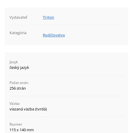
Vydavateľ
Triton
Kategória
Rodičovstvo
Jazyk
český jazyk
Počet strán
256 strán
Väzba
viazaná väzba (tvrdá)
Rozmer
115 x 140 mm