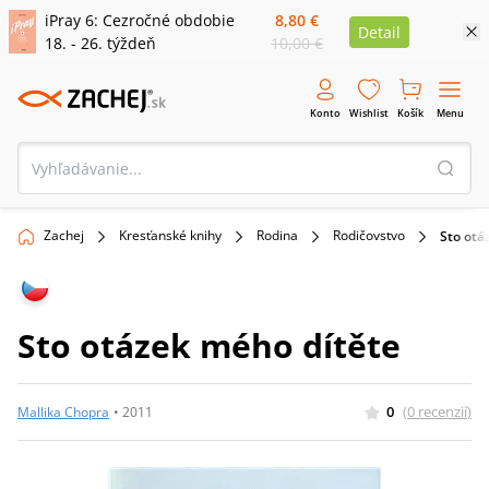
iPray 6: Cezročné obdobie
8,80 €
Detail
18. - 26. týždeň
10,00 €
Konto
Wishlist
Košík
Menu
Zachej
Kresťanské knihy
Rodina
Rodičovstvo
Sto otá
Sto otázek mého dítěte
0
(
0
recenzií
)
Mallika Chopra
•
2011