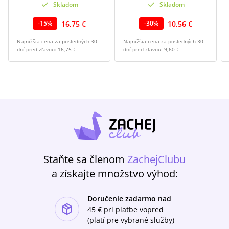
Skladom
Skladom
16,75 €
10,56 €
-
15
%
-
30
%
Najnižšia cena za posledných 30
Najnižšia cena za posledných 30
dní pred zľavou:
16,75 €
dní pred zľavou:
9,60 €
Staňte sa členom
ZachejClubu
a získajte množstvo výhod:
Doručenie zadarmo nad
ishlist-u
45 €
pri platbe vopred
(platí pre vybrané služby)