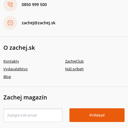
0850 999 500
zachej@zachej.sk
O zachej.sk
Kontakty
ZachejClub
Vydavateľstvo
Náš príbeh
Blog
Zachej magazín
Prihlásiť