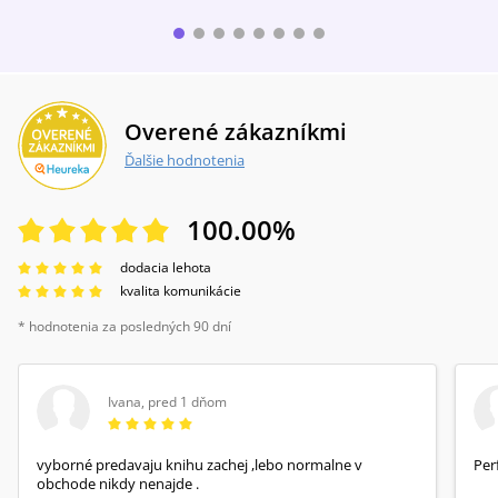
Overené zákazníkmi
Ďalšie hodnotenia
100.00
%
dodacia lehota
kvalita komunikácie
* hodnotenia za posledných 90 dní
Ivana
,
pred 1 dňom
vyborné predavaju knihu zachej ,lebo normalne v
Per
obchode nikdy nenajde .