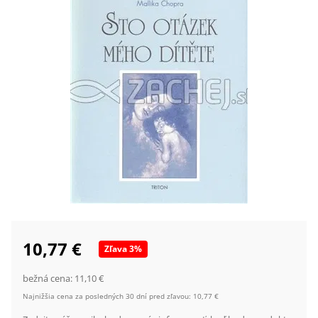
10,77 €
Zľava
3
%
bežná cena:
11,10 €
Najnižšia cena za posledných 30 dní pred zľavou:
10,77 €