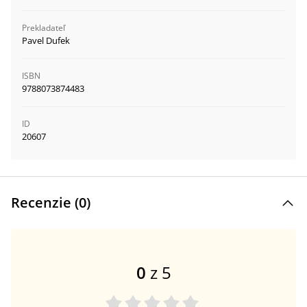
Prekladateľ
Pavel Dufek
ISBN
9788073874483
ID
20607
Recenzie (
0
)
0
z 5