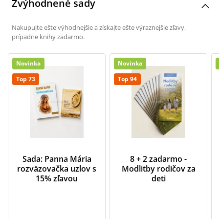
Zvýhodnené sady
Nakupujte ešte výhodnejšie a získajte ešte výraznejšie zľavy,
prípadne knihy zadarmo.
Novinka
Novinka
Top 73
Top 94
Sada: Panna Mária
8 + 2 zadarmo -
rozväzovačka uzlov s
Modlitby rodičov za
15% zľavou
deti