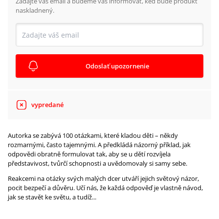
Zadajte váš email a budeme vás informovať, keď bude produkt
naskladnený.
Odoslať upozornenie
vypredané
Autorka se zabývá 100 otázkami, které kladou děti – někdy
rozmarnými, často tajemnými. A předkládá názorný příklad, jak
odpovědi obratně formulovat tak, aby se u dětí rozvíjela
představivost, tvůrčí schopnosti a uvědomovaly si samy sebe.
Reakcemi na otázky svých malých dcer utváří jejich světový názor,
pocit bezpečí a důvěru. Učí nás, že každá odpověď je vlastně návod,
jak se stavět ke světu, a tudíž...