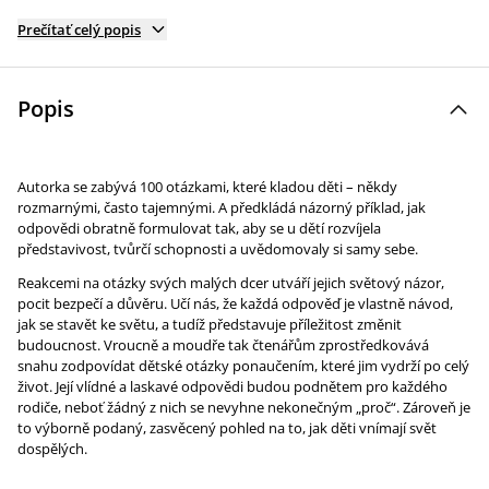
Prečítať celý popis
Popis
Autorka se zabývá 100 otázkami, které kladou děti – někdy
rozmarnými, často tajemnými. A předkládá názorný příklad, jak
odpovědi obratně formulovat tak, aby se u dětí rozvíjela
představivost, tvůrčí schopnosti a uvědomovaly si samy sebe.
Reakcemi na otázky svých malých dcer utváří jejich světový názor,
pocit bezpečí a důvěru. Učí nás, že každá odpověď je vlastně návod,
jak se stavět ke světu, a tudíž představuje příležitost změnit
budoucnost. Vroucně a moudře tak čtenářům zprostředkovává
snahu zodpovídat dětské otázky ponaučením, které jim vydrží po celý
život. Její vlídné a laskavé odpovědi budou podnětem pro každého
rodiče, neboť žádný z nich se nevyhne nekonečným „proč“. Zároveň je
to výborně podaný, zasvěcený pohled na to, jak děti vnímají svět
dospělých.