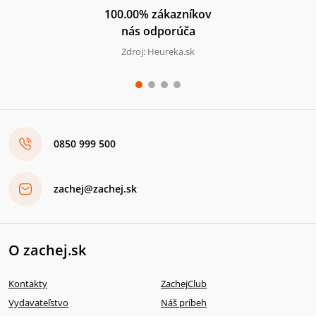
100.00% zákazníkov
nás odporúča
Zdroj: Heureka.sk
0850 999 500
zachej@zachej.sk
O zachej.sk
Kontakty
ZachejClub
Vydavateľstvo
Náš príbeh