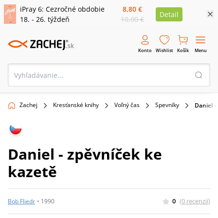
iPray 6: Cezročné obdobie
8,80 €
Detail
18. - 26. týždeň
10,00 €
Konto
Wishlist
Košík
Menu
Zachej
Kresťanské knihy
Voľný čas
Spevníky
Daniel -
Daniel - zpěvníček ke
kazetě
0
(
0
recenzií
)
Bob Fliedr
•
1990