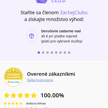
Staňte sa členom
ZachejClubu
a získajte množstvo výhod:
Doručenie zadarmo nad
ishlist-u
45 €
pri platbe vopred
(platí pre vybrané služby)
Overené zákazníkmi
Ďalšie hodnotenia
100.00
%
dodacia lehota