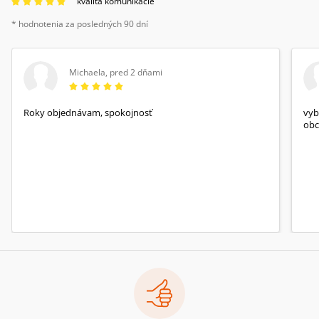
kvalita komunikácie
* hodnotenia za posledných 90 dní
Michaela
,
pred 2 dňami
Roky objednávam, spokojnosť
vyb
obc