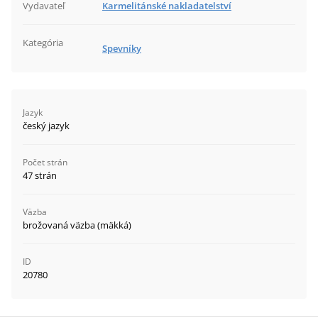
Vydavateľ
Karmelitánské nakladatelství
Kategória
Spevníky
Jazyk
český jazyk
Počet strán
47 strán
Väzba
brožovaná väzba (mäkká)
ID
20780