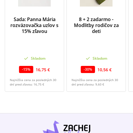
Sada: Panna Mária
8 + 2 zadarmo -
rozväzovačka uzlov s
Modlitby rodičov za
15% zľavou
deti
Skladom
Skladom
16,75 €
10,56 €
-
15
%
-
30
%
Najnižšia cena za posledných 30
Najnižšia cena za posledných 30
dní pred zľavou:
16,75 €
dní pred zľavou:
9,60 €