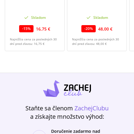
Skladom
Skladom
16,75 €
48,00 €
-
15
%
-
20
%
Najnižšia cena za posledných 30
Najnižšia cena za posledných 30
dní pred zľavou:
16,75 €
dní pred zľavou:
48,00 €
Staňte sa členom
ZachejClubu
a získajte množstvo výhod:
Doručenie zadarmo nad