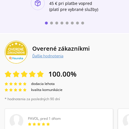
ishlist-u
45 €
pri platbe vopred
(platí pre vybrané služby)
Overené zákazníkmi
Ďalšie hodnotenia
100.00
%
dodacia lehota
kvalita komunikácie
* hodnotenia za posledných 90 dní
PAVOL
,
pred 1 dňom