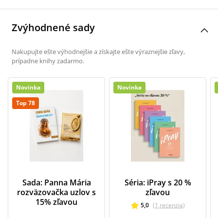
Zvýhodnené sady
Nakupujte ešte výhodnejšie a získajte ešte výraznejšie zľavy,
prípadne knihy zadarmo.
Novinka
Novinka
Top 78
Sada: Panna Mária
Séria: iPray s 20 %
rozväzovačka uzlov s
zľavou
15% zľavou
5,0
(
1
recenzia
)