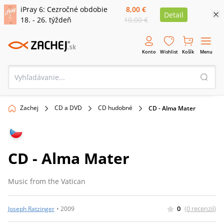
iPray 6: Cezročné obdobie
8,00 €
Detail
18. - 26. týždeň
10,00 €
Konto
Wishlist
Košík
Menu
Zachej
CD a DVD
CD hudobné
CD - Alma Mater
CD - Alma Mater
Music from the Vatican
0
(
0
recenzií
)
Joseph Ratzinger
•
2009