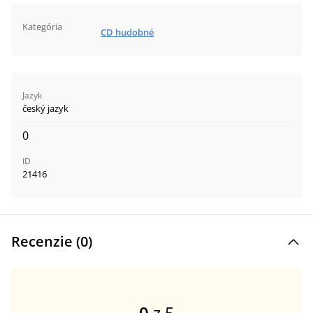
Kategória
CD hudobné
Jazyk
český jazyk
0
ID
21416
Recenzie (
0
)
0
z 5