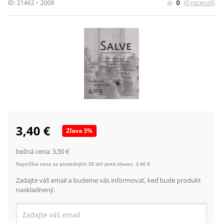
0
(
0
recenzií
)
ID:
21462
•
2009
3,40 €
Zľava
3
%
bežná cena:
3,50 €
Najnižšia cena za posledných 30 dní pred zľavou:
3,40 €
Zadajte váš email a budeme vás informovať, keď bude produkt
naskladnený.