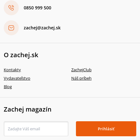
0850 999 500
zachej@zachej.sk
O zachej.sk
Kontakty
ZachejClub
Vydavateľstvo
Náš príbeh
Blog
Zachej magazín
Prihlásiť