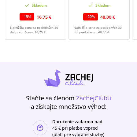
Skladom
Skladom
16,75 €
48,00 €
-
15
%
-
20
%
Najnižšia cena za posledných 30
Najnižšia cena za posledných 30
dní pred zľavou:
16,75 €
dní pred zľavou:
48,00 €
Staňte sa členom
ZachejClubu
a získajte množstvo výhod:
Doručenie zadarmo nad
ishlist-u
45 €
pri platbe vopred
(platí pre vybrané služby)