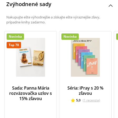
Zvýhodnené sady
Nakupujte ešte výhodnejšie a získajte ešte výraznejšie zľavy,
prípadne knihy zadarmo.
Novinka
Novinka
Top 78
Sada: Panna Mária
Séria: iPray s 20 %
rozväzovačka uzlov s
zľavou
15% zľavou
5,0
(
1
recenzia
)