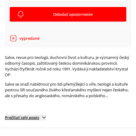
Odoslať upozornenie
vypredané
Salve, revue pro teologii, duchovní život a kulturu, je významný český
odborný časopis, zaštiťovaný českou dominikánskou provincií.
Vychází čtyřikrát ročně od roku 1991. Vydává ji nakladatelství Krystal
OP.
Salve se snaží nabídnout pro lidi přemýšlející o víře, teologii a kultuře
pestrou šíři současného živého křesťanského myšlení nejen českého,
ale s přesahy do anglosaského, románského a polského...
Prečítať celý popis