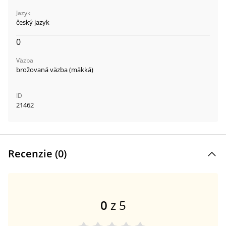
Jazyk
český jazyk
0
Väzba
brožovaná väzba (mäkká)
ID
21462
Recenzie (
0
)
0
z 5