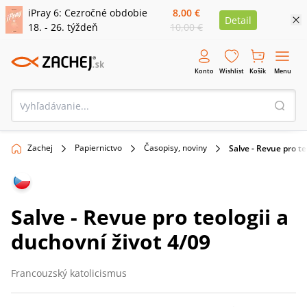
iPray 6: Cezročné obdobie
8,00 €
Detail
18. - 26. týždeň
10,00 €
Konto
Wishlist
Košík
Menu
Zachej
Papiernictvo
Časopisy, noviny
Salve - Revue pro te
Salve - Revue pro teologii a
duchovní život 4/09
Francouzský katolicismus