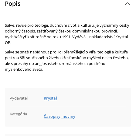
Popis
Salve, revue pro teologii, duchovní život a kulturu, je významný český
odborný časopis, zaštiťovaný českou dominikánskou provincií.
Vychází čtyřikrát ročně od roku 1991. Vydává ji nakladatelství Krystal
OP.
Salve se snaží nabídnout pro lidi přemýšlející o víře, teologii a kultuře
pestrou šíři současného živého křesťanského myšlení nejen českého,
ale s přesahy do anglosaského, románského a polského
myšlenkového světa.
Vydavateľ
Krystal
Kategória
Časopisy, noviny