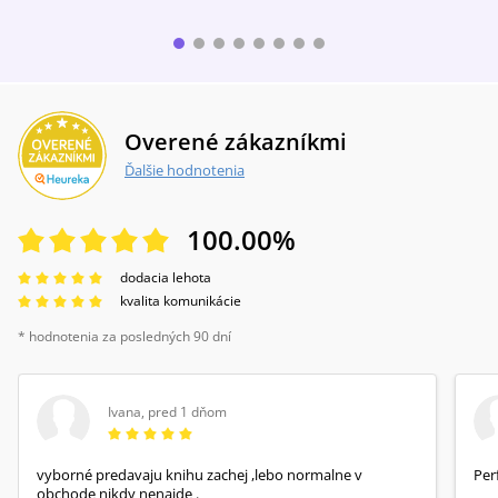
Overené zákazníkmi
Ďalšie hodnotenia
100.00
%
dodacia lehota
kvalita komunikácie
* hodnotenia za posledných 90 dní
Ivana
,
pred 1 dňom
vyborné predavaju knihu zachej ,lebo normalne v
Per
obchode nikdy nenajde .