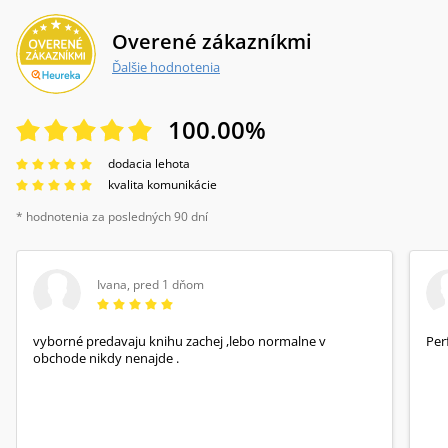
Overené zákazníkmi
Ďalšie hodnotenia
100.00
%
dodacia lehota
kvalita komunikácie
* hodnotenia za posledných 90 dní
Ivana
,
pred 1 dňom
vyborné predavaju knihu zachej ,lebo normalne v
Per
obchode nikdy nenajde .