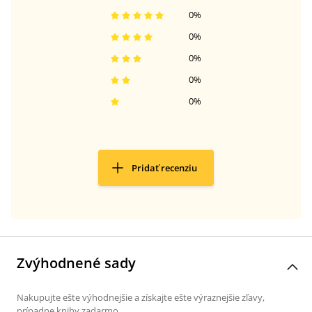
0
%
0
%
0
%
0
%
0
%
Pridať recenziu
Zvýhodnené sady
Nakupujte ešte výhodnejšie a získajte ešte výraznejšie zľavy,
prípadne knihy zadarmo.