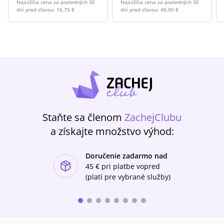
Najnižšia cena za posledných 30
Najnižšia cena za posledných 30
dní pred zľavou:
16,75 €
dní pred zľavou:
48,00 €
Staňte sa členom
ZachejClubu
a získajte množstvo výhod:
Doručenie zadarmo nad
ishlist-u
45 €
pri platbe vopred
(platí pre vybrané služby)