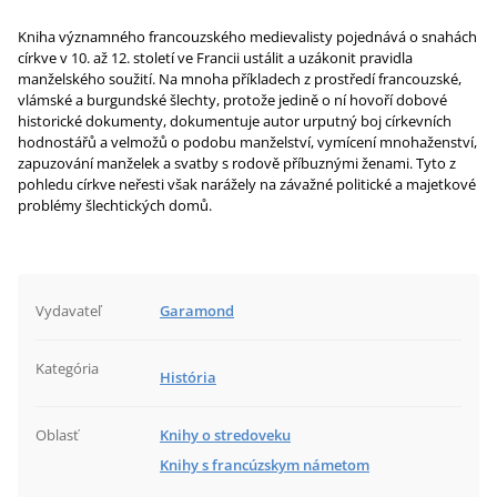
Kniha významného francouzského medievalisty pojednává o snahách
církve v 10. až 12. století ve Francii ustálit a uzákonit pravidla
manželského soužití. Na mnoha příkladech z prostředí francouzské,
vlámské a burgundské šlechty, protože jedině o ní hovoří dobové
historické dokumenty, dokumentuje autor urputný boj církevních
hodnostářů a velmožů o podobu manželství, vymícení mnohaženství,
zapuzování manželek a svatby s rodově příbuznými ženami. Tyto z
pohledu církve neřesti však narážely na závažné politické a majetkové
problémy šlechtických domů.
Vydavateľ
Garamond
Kategória
História
Oblasť
Knihy o stredoveku
Knihy s francúzskym námetom