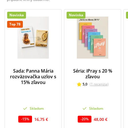
Novinka
Novinka
Top 78
Sada: Panna Mária
Séria: iPray s 20 %
rozväzovačka uzlov s
zľavou
15% zľavou
5,0
(
1
recenzia
)
Skladom
Skladom
16,75 €
48,00 €
-
15
%
-
20
%