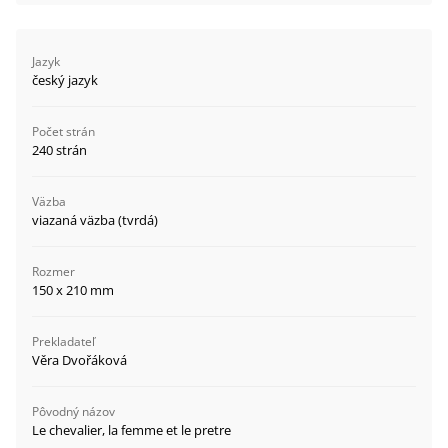
Jazyk
český jazyk
Počet strán
240 strán
Väzba
viazaná väzba (tvrdá)
Rozmer
150 x 210 mm
Prekladateľ
Věra Dvořáková
Pôvodný názov
Le chevalier, la femme et le pretre