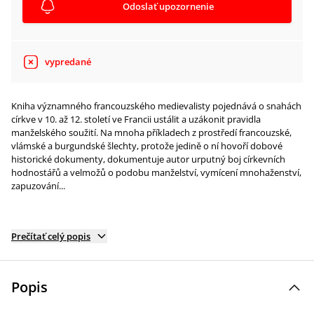
Odoslať upozornenie
vypredané
Kniha významného francouzského medievalisty pojednává o snahách
církve v 10. až 12. století ve Francii ustálit a uzákonit pravidla
manželského soužití. Na mnoha příkladech z prostředí francouzské,
vlámské a burgundské šlechty, protože jedině o ní hovoří dobové
historické dokumenty, dokumentuje autor urputný boj církevních
hodnostářů a velmožů o podobu manželství, vymícení mnohaženství,
zapuzování...
Prečítať celý popis
Popis