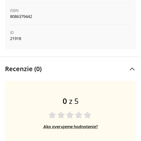
ISBN
8086379442
ID
21918
Recenzie (
0
)
0
z 5
Ako overujeme hodnotenie?