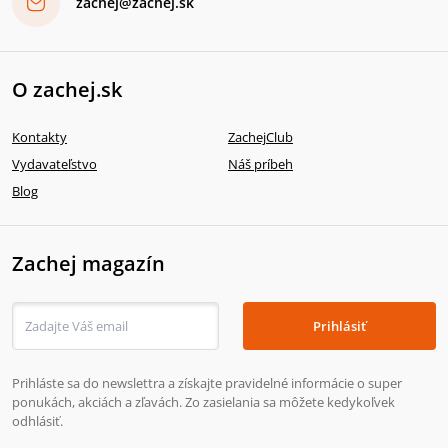
zachej@zachej.sk
O zachej.sk
Kontakty
ZachejClub
Vydavateľstvo
Náš príbeh
Blog
Zachej magazín
Prihlásiť
Prihláste sa do newslettra a získajte pravidelné informácie o super
ponukách, akciách a zľavách. Zo zasielania sa môžete kedykoľvek
odhlásiť.