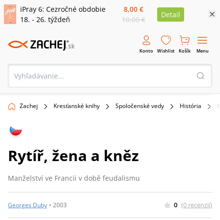
iPray 6: Cezročné obdobie
8,00 €
Detail
18. - 26. týždeň
10,00 €
Konto
Wishlist
Košík
Menu
Zachej
Kresťanské knihy
Spoločenské vedy
História
R
Rytíř, žena a kněz
Manželství ve Francii v době feudalismu
0
(
0
recenzií
)
Georges Duby
•
2003