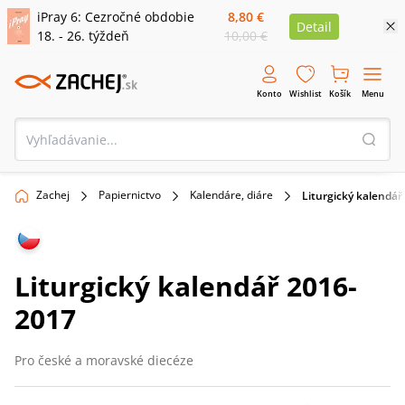
iPray 6: Cezročné obdobie
8,80 €
Detail
18. - 26. týždeň
10,00 €
Konto
Wishlist
Košík
Menu
Zachej
Papiernictvo
Kalendáre, diáre
Liturgický kalendář
Liturgický kalendář 2016-
2017
Pro české a moravské diecéze