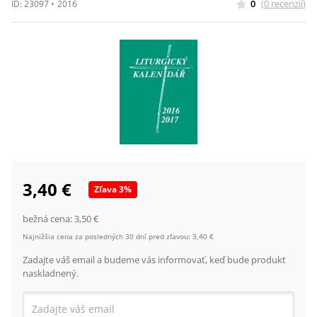
0
(
0
recenzií
)
ID:
23097
•
2016
3,40 €
Zľava
3
%
bežná cena:
3,50 €
Najnižšia cena za posledných 30 dní pred zľavou:
3,40 €
Zadajte váš email a budeme vás informovať, keď bude produkt
naskladnený.