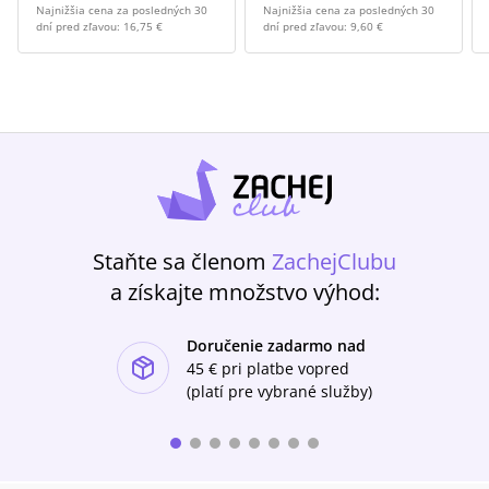
Najnižšia cena za posledných 30
Najnižšia cena za posledných 30
dní pred zľavou:
16,75 €
dní pred zľavou:
9,60 €
Staňte sa členom
ZachejClubu
a získajte množstvo výhod:
Doručenie zadarmo nad
ishlist-u
45 €
pri platbe vopred
(platí pre vybrané služby)