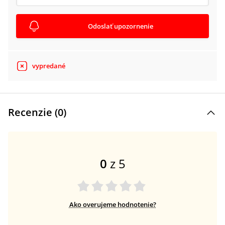
Odoslať upozornenie
vypredané
Recenzie (
0
)
0
z 5
Ako overujeme hodnotenie?