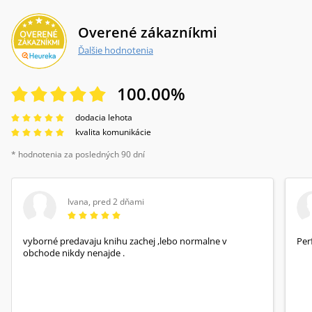
Overené zákazníkmi
Ďalšie hodnotenia
100.00
%
dodacia lehota
kvalita komunikácie
* hodnotenia za posledných 90 dní
Ivana
,
pred 2 dňami
vyborné predavaju knihu zachej ,lebo normalne v
Per
obchode nikdy nenajde .