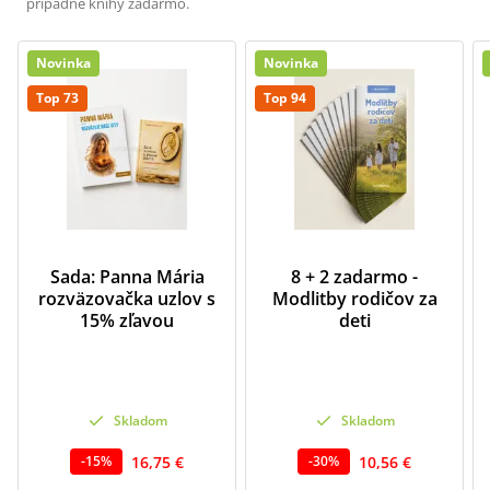
prípadne knihy zadarmo.
Novinka
Novinka
Top 73
Top 94
Sada: Panna Mária
8 + 2 zadarmo -
rozväzovačka uzlov s
Modlitby rodičov za
15% zľavou
deti
Skladom
Skladom
16,75 €
10,56 €
-
15
%
-
30
%