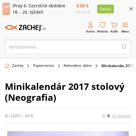
iPray 6: Cezročné obdobie
8,80 €
Detail
18. - 26. týždeň
10,00 €
Konto
Wishlist
Košík
Menu
Zachej
Papiernictvo
Kalendáre, diáre
Minikalendár 2017 s
Minikalendár 2017 stolový
(Neografia)
0
(
0
recenzií
)
ID:
23201
•
2016