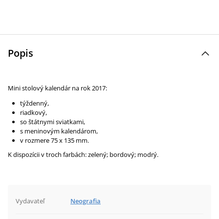
Popis
Mini stolový kalendár na rok 2017:
týždenný,
riadkový,
so štátnymi sviatkami,
s meninovým kalendárom,
v rozmere 75 x 135 mm.
K dispozícii v troch farbách: zelený; bordový; modrý.
Vydavateľ
Neografia