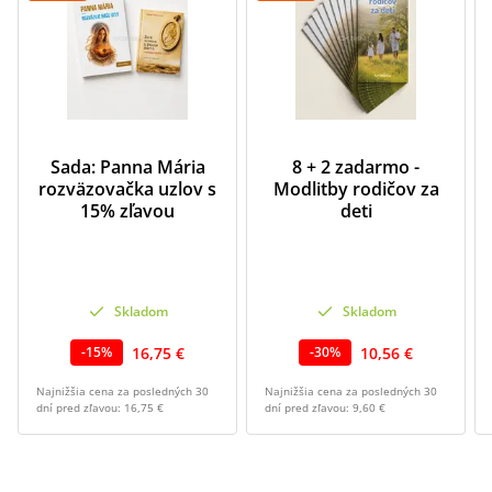
Sada: Panna Mária
8 + 2 zadarmo -
rozväzovačka uzlov s
Modlitby rodičov za
15% zľavou
deti
Skladom
Skladom
16,75 €
10,56 €
-
15
%
-
30
%
Najnižšia cena za posledných 30
Najnižšia cena za posledných 30
dní pred zľavou:
16,75 €
dní pred zľavou:
9,60 €