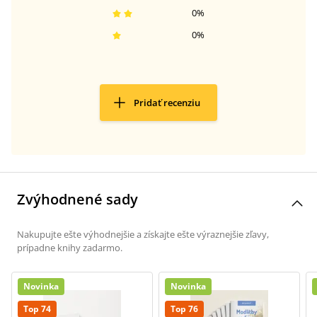
0
%
0
%
Pridať recenziu
Zvýhodnené sady
Nakupujte ešte výhodnejšie a získajte ešte výraznejšie zľavy,
prípadne knihy zadarmo.
Novinka
Novinka
Top 74
Top 76