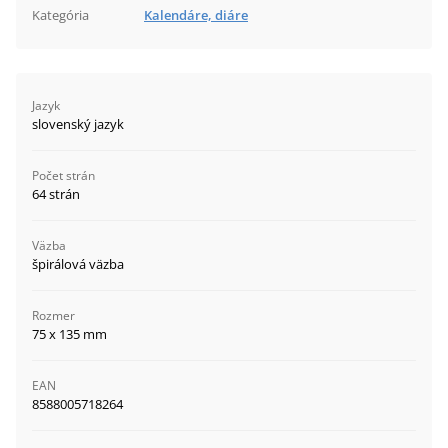
Kategória
Kalendáre, diáre
Jazyk
slovenský jazyk
Počet strán
64 strán
Väzba
špirálová väzba
Rozmer
75 x 135 mm
EAN
8588005718264