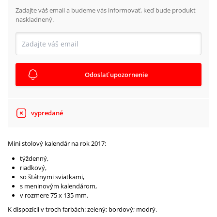
Zadajte váš email a budeme vás informovať, keď bude produkt
naskladnený.
Odoslať upozornenie
vypredané
Mini stolový kalendár na rok 2017:
týždenný,
riadkový,
so štátnymi sviatkami,
s meninovým kalendárom,
v rozmere 75 x 135 mm.
K dispozícii v troch farbách: zelený; bordový; modrý.