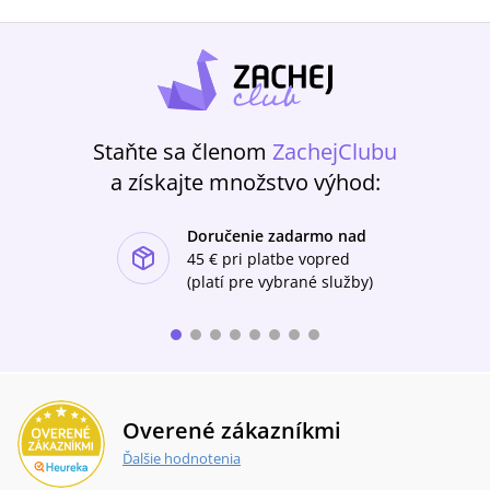
Staňte sa členom
ZachejClubu
a získajte množstvo výhod:
Doručenie zadarmo nad
ishlist-u
45 €
pri platbe vopred
(platí pre vybrané služby)
Overené zákazníkmi
Ďalšie hodnotenia