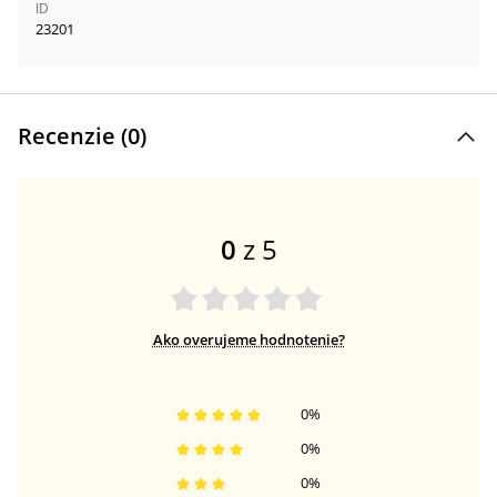
ID
23201
Recenzie (
0
)
0
z 5
Ako overujeme hodnotenie?
0
%
0
%
0
%