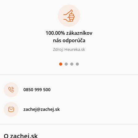
100.00% zákazníkov
nás odporúča
Zdroj: Heureka.sk
0850 999 500
zachej@zachej.sk
O zachej.sk