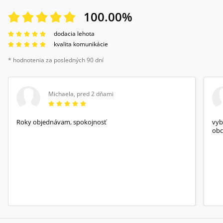
100.00
%
dodacia lehota
kvalita komunikácie
* hodnotenia za posledných 90 dní
Michaela
,
pred 2 dňami
Roky objednávam, spokojnosť
vyb
obc