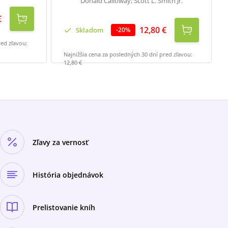
Donald Calloway; Scott L. Smith Jr.
€
12,80 €
Skladom
-
20
%
red zľavou:
Najnižšia cena za posledných 30 dní pred zľavou:
12,80 €
Zľavy za vernosť
História objednávok
Prelistovanie kníh