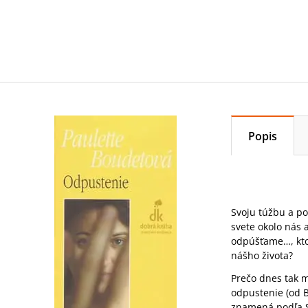
Popis
Svoju túžbu a po
svete okolo nás 
odpúšťame…, kto
nášho života?
Prečo dnes tak m
odpustenie (od B
znamená podľa Sv