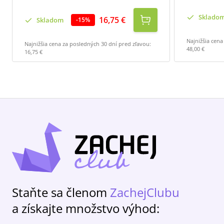
Sklado
16,75 €
Skladom
-
15
%
Najnižšia cena
Najnižšia cena za posledných 30 dní pred zľavou:
48,00 €
16,75 €
Staňte sa členom
ZachejClubu
a získajte množstvo výhod: