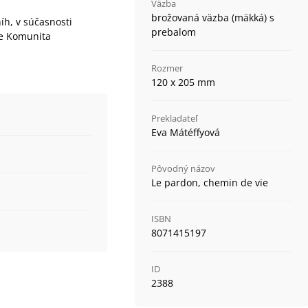
Väzba
brožovaná väzba (mäkká) s
íh, v súčasnosti
prebalom
je Komunita
Rozmer
120 x 205 mm
Prekladateľ
Eva Mátéffyová
Pôvodný názov
Le pardon, chemin de vie
ISBN
8071415197
ID
2388