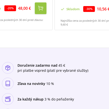
48,00 €
m
-
20
%
10,56 
Skladom
-
30
%
 za posledných 30 dní pred zľavou:
Najnižšia cena za posledných 30 dní p
9,60 €
Doručenie zadarmo nad
45 €
pri platbe vopred (platí pre vybrané služby)
Zľava na novinky
10 %
Za každý nákup
3 % do peňaženky