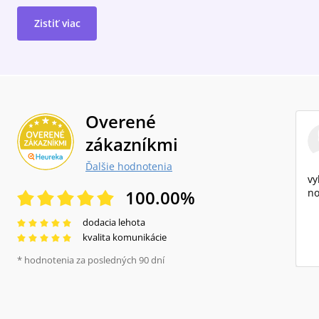
Zistiť viac
Overené
zákazníkmi
Ďalšie hodnotenia
vy
100.00
%
no
dodacia lehota
kvalita komunikácie
* hodnotenia za posledných 90 dní