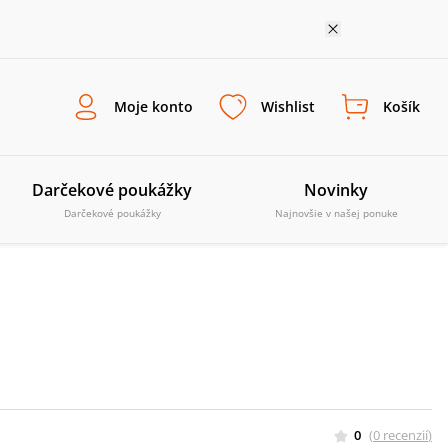
Moje konto
Wishlist
Košík
Darčekové poukážky
Novinky
Darčekové poukážky
Najnovšie v našej ponuke
0
(
0
recenzií
)