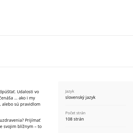
Jazyk
dpúšťať. Udalosti vo
slovenský jazyk
čenáša … ako i my
 alebo sú pravidlom
Počet strán
108 strán
uzdravenia? Prijímať
e svojim blížnym – to