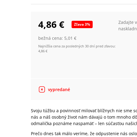
4,86 €
Zadajte 
Zľava
3
%
naskladn
bežná cena:
5,01 €
Najnižšia cena za posledných 30 dní pred zľavou:
4,86 €
vypredané
Svoju túžbu a povinnosť milovať blížnych nie sme s
nás a náš osobný život nám dávajú o tom mnoho dô
odmalička poznáme naspamäť – len súčasťou našich
Prečo dnes tak málo veríme, že odpustenie nás oslo