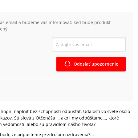
váš email a budeme vás informovať, keď bude produkt
ený.
Odoslať upozornenie
chopní naplniť bez schopnosti odpúšťať. Udalosti vo svete okolo
kazov. Sú slová z Otčenáša … ako i my odpúšťame…, ktoré
 vedomostí, alebo sú pravidlom nášho života?
bodí, že odpustenie je zdrojom uzdravenia?...