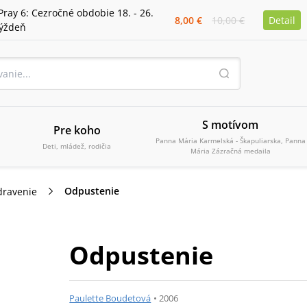
Pray 6: Cezročné obdobie 18. - 26.
8,00 €
10,00 €
Detail
týždeň
S motívom
Pre koho
Panna Mária Karmelská - Škapuliarska, Panna
Deti, mládež, rodičia
Mária Zázračná medaila
Odpustenie
dravenie
Odpustenie
Paulette Boudetová
•
2006