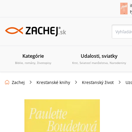
i
Kategórie
Udalosti, sviatky
Biblie, romány, životopisy
Krst, Sviatosť manželstva, Narodeniny
Zachej
Kresťanské knihy
Kresťanský život
Uz