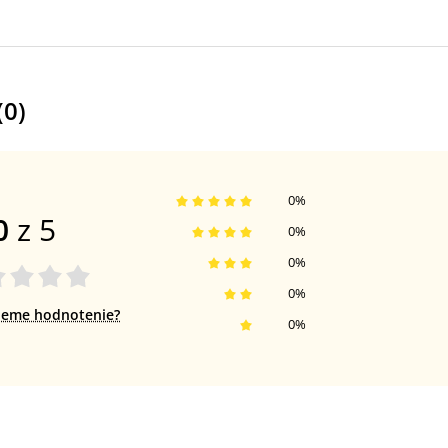
(
0
)
0
%
0
z 5
0
%
0
%
0
%
jeme hodnotenie?
0
%