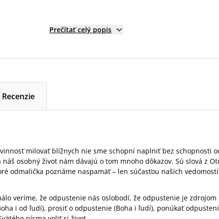
Prečítať celý popis
Recenzie
vinnosť milovať blížnych nie sme schopní naplniť bez schopnosti o
a náš osobný život nám dávajú o tom mnoho dôkazov. Sú slová z Ot
ré odmalička poznáme naspamäť – len súčasťou našich vedomostí,
álo veríme, že odpustenie nás oslobodí, že odpustenie je zdrojom 
oha i od ľudí), prosiť o odpustenie (Boha i ľudí), ponúkať odpusteni
ätého písma voliť si život.