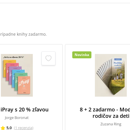
 prípadne knihy zadarmo.
Novinka
 iPray s 20 % zľavou
8 + 2 zadarmo - Mod
rodičov za deti
Jorge Boronat
Zuzana Ring
5,0
(
1
recenzia
)