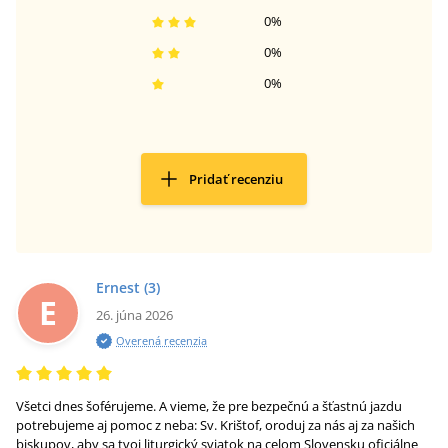
0
%
0
%
0
%
Pridať recenziu
Ernest
(3)
E
26. júna 2026
Overená recenzia
Všetci dnes šoférujeme. A vieme, že pre bezpečnú a šťastnú jazdu
potrebujeme aj pomoc z neba: Sv. Krištof, oroduj za nás aj za našich
biskupov, aby sa tvoj liturgický sviatok na celom Slovensku oficiálne