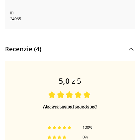
ID
24965
Recenzie (
4
)
5,0
z 5
Ako overujeme hodnotenie?
100
%
0
%