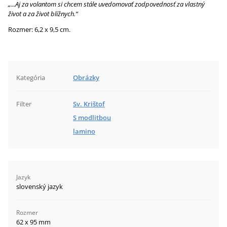
„...Aj za volantom si chcem stále uvedomovať zodpovednosť za vlastný
život a za život blížnych.“
Rozmer: 6,2 x 9,5 cm.
Kategória
Obrázky
Filter
Sv. Krištof
S modlitbou
lamino
Jazyk
slovenský jazyk
Rozmer
62 x 95 mm