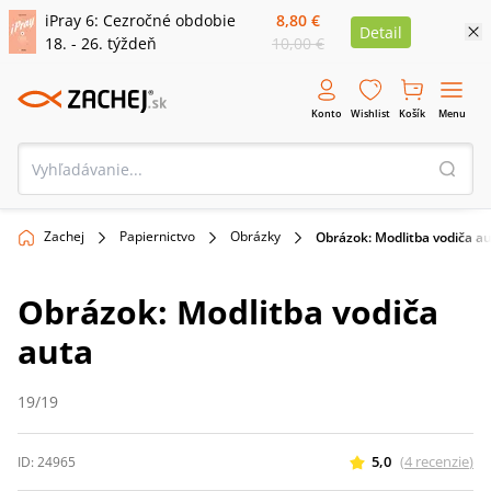
iPray 6: Cezročné obdobie
8,80 €
Detail
18. - 26. týždeň
10,00 €
Konto
Wishlist
Košík
Menu
Zachej
Papiernictvo
Obrázky
Obrázok: Modlitba vodiča a
Obrázok: Modlitba vodiča
auta
19/19
5,0
(
4
recenzie
)
ID:
24965