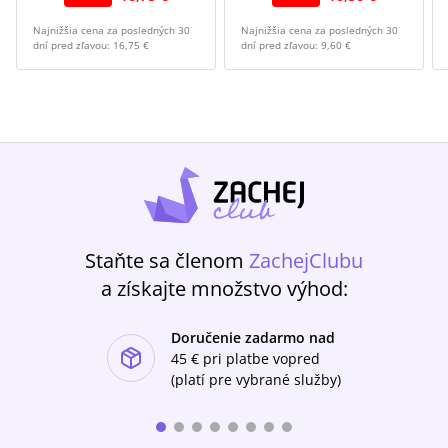
Najnižšia cena za posledných 30
Najnižšia cena za posledných 30
dní pred zľavou:
16,75 €
dní pred zľavou:
9,60 €
Staňte sa členom
ZachejClubu
a získajte množstvo výhod:
Doručenie zadarmo nad
ishlist-u
45 €
pri platbe vopred
(platí pre vybrané služby)