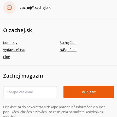
zachej@zachej.sk
O zachej.sk
Kontakty
ZachejClub
Vydavateľstvo
Náš príbeh
Blog
Zachej magazín
Prihlásiť
Prihláste sa do newslettra a získajte pravidelné informácie o super
ponukách, akciách a zľavách. Zo zasielania sa môžete kedykoľvek
odhlásiť.