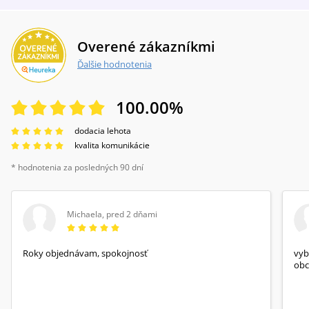
Overené zákazníkmi
Ďalšie hodnotenia
100.00
%
dodacia lehota
kvalita komunikácie
* hodnotenia za posledných 90 dní
Michaela
,
pred 2 dňami
Roky objednávam, spokojnosť
vyb
obc