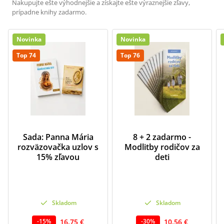
Nakupujte ešte výhodnejšie a získajte ešte výraznejšie zľavy,
prípadne knihy zadarmo.
Novinka
Novinka
Top 74
Top 76
Sada: Panna Mária
8 + 2 zadarmo -
rozväzovačka uzlov s
Modlitby rodičov za
15% zľavou
deti
Skladom
Skladom
16,75 €
10,56 €
-
15
%
-
30
%