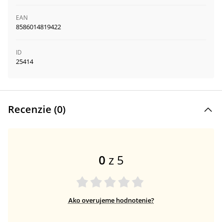
EAN
8586014819422
ID
25414
Recenzie (
0
)
0
z 5
Ako overujeme hodnotenie?