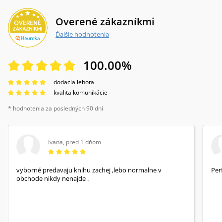
Overené zákazníkmi
Ďalšie hodnotenia
100.00
%
dodacia lehota
kvalita komunikácie
* hodnotenia za posledných 90 dní
Ivana
,
pred 1 dňom
vyborné predavaju knihu zachej ,lebo normalne v
Per
obchode nikdy nenajde .