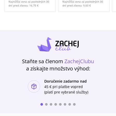
Najnižšia cena za posledných 30
Najnižšia cena za posledných 30
dní pred zľavou:
16,75 €
dní pred zľavou:
9,60 €
Staňte sa členom
ZachejClubu
a získajte množstvo výhod:
Doručenie zadarmo nad
ishlist-u
45 €
pri platbe vopred
(platí pre vybrané služby)