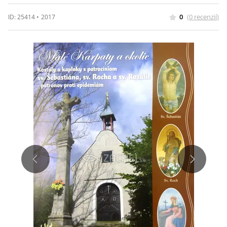
0
(
0
recenzií
)
ID:
25414
•
2017