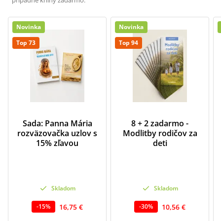
prípadne knihy zadarmo.
Novinka
Novinka
Top 73
Top 94
Sada: Panna Mária
8 + 2 zadarmo -
rozväzovačka uzlov s
Modlitby rodičov za
15% zľavou
deti
Skladom
Skladom
16,75 €
10,56 €
-
15
%
-
30
%