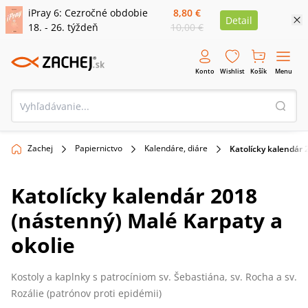
iPray 6: Cezročné obdobie
8,80 €
Detail
18. - 26. týždeň
10,00 €
Konto
Wishlist
Košík
Menu
Zachej
Papiernictvo
Kalendáre, diáre
Katolícky kalendár 
Katolícky kalendár 2018
(nástenný) Malé Karpaty a
okolie
Kostoly a kaplnky s patrocíniom sv. Šebastiána, sv. Rocha a sv.
Rozálie (patrónov proti epidémii)