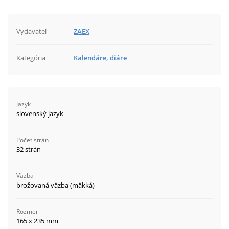
Vydavateľ
ZAEX
Kategória
Kalendáre, diáre
Jazyk
slovenský jazyk
Počet strán
32 strán
Väzba
brožovaná väzba (mäkká)
Rozmer
165 x 235 mm