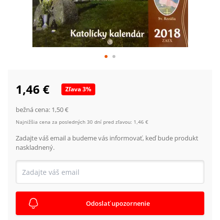
1,46 €
Zľava
3
%
bežná cena:
1,50 €
Najnižšia cena za posledných 30 dní pred zľavou:
1,46 €
Zadajte váš email a budeme vás informovať, keď bude produkt
naskladnený.
Odoslať upozornenie