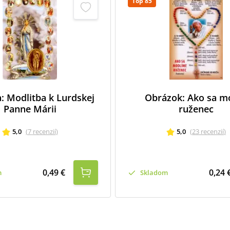
Top 85
a: Modlitba k Lurdskej
Obrázok: Ako sa mo
Panne Márii
ruženec
5,0
(
7
recenzií
)
5,0
(
23
recenzií
)
0,49 €
0,24 
m
Skladom