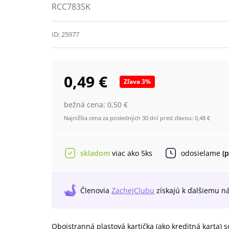
RCC783SK
ID:
25977
0,49 €
Zľava
3
%
bežná cena:
0,50 €
Najnižšia cena za posledných 30 dní pred zľavou:
0,48 €
skladom
viac ako 5ks
odosielame
(
Členovia
ZachejClubu
získajú
k ďalšiemu n
Obojstranná plastová kartička (ako kreditná karta)