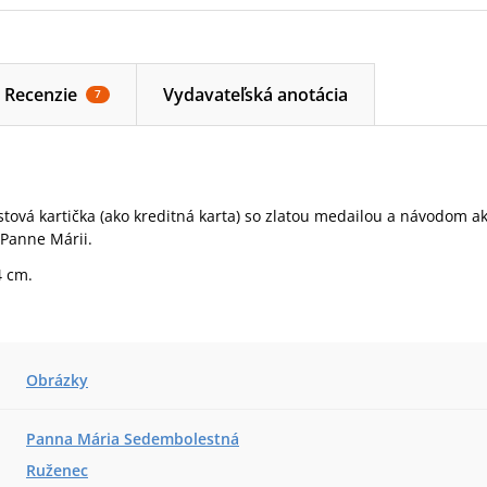
Recenzie
Vydavateľská anotácia
7
tová kartička (ako kreditná karta) so zlatou medailou a návodom a
Panne Márii.
4 cm.
Obrázky
Panna Mária Sedembolestná
Ruženec