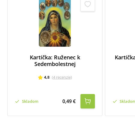
Kartička: Ruženec k
Kartičk
Sedembolestnej
4,8
(
4
recenzie
)
0,49 €
Skladom
Sklado