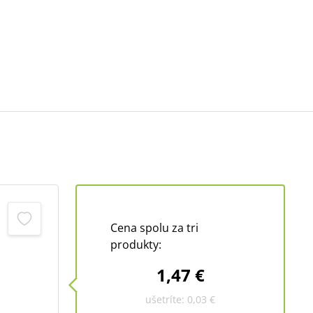
Cena spolu za tri
produkty:
1,47 €
ušetríte:
0,03 €