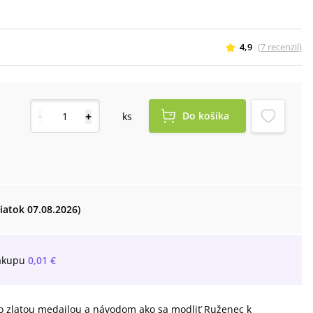
4,9
(
7
recenzií
)
-
+
Do košíka
ks
piatok 07.08.2026)
ákupu
0,01 €
 so zlatou medailou a návodom ako sa modliť Ruženec k