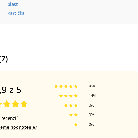
plast
Kartička
(
7
)
,9
z 5
86
%
14
%
0
%
0
%
recenzií
0
%
jeme hodnotenie?