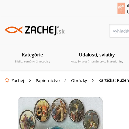
i
Kategórie
Udalosti, sviatky
Biblie, romány, životopisy
Krst, Sviatosť manželstva, Narodeniny
Kartička: Ruže
Zachej
Papiernictvo
Obrázky