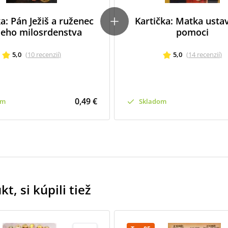
a: Pán Ježiš a ruženec
Kartička: Matka ustav
ieho milosrdenstva
pomoci
5,0
(
10
recenzií
)
5,0
(
14
recenzií
)
0,49 €
om
Skladom
t, si kúpili tiež