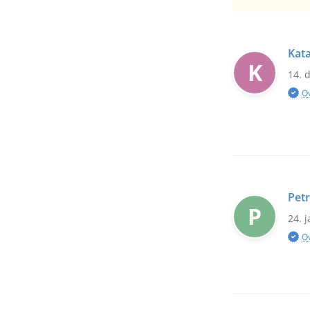
Kata
K
14. 
O
Petr
P
24. 
O