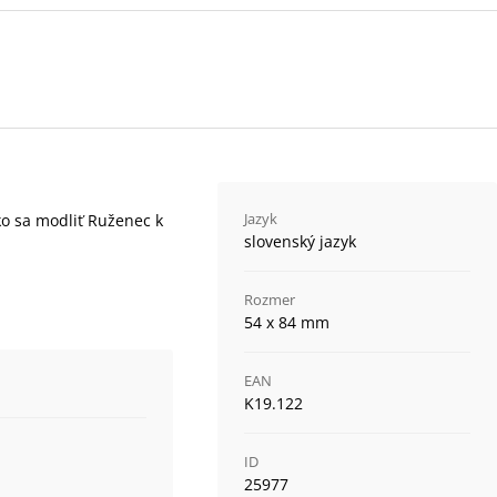
Jazyk
ko sa modliť Ruženec k
slovenský jazyk
Rozmer
54 x 84 mm
EAN
K19.122
ID
25977