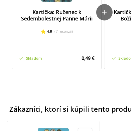
Kartička: Ruženec k
Kartičk
Sedembolestnej Panne Márii
Bož
4,9
(
7
recenzií
)
0,49 €
Skladom
Sklad
Zákazníci, ktorí si kúpili tento produk