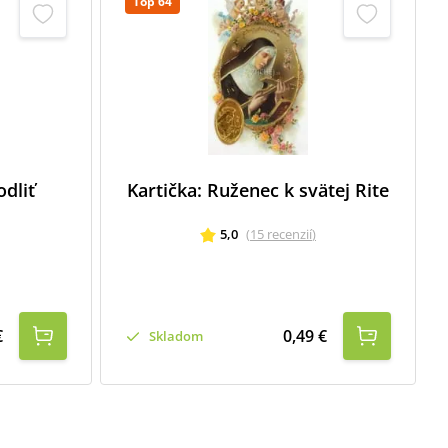
Top 64
dliť
Kartička: Ruženec k svätej Rite
5,0
(
15
recenzií
)
€
0,49 €
Skladom