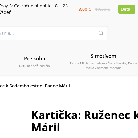
Pray 6: Cezročné obdobie 18. - 26.
8,00 €
10,00 €
Detail
týždeň
S motívom
Pre koho
Panna Mária Karmelská - Škapuliarska, Panna
Deti, mládež, rodičia
Mária Zázračná medaila
nec k Sedembolestnej Panne Márii
Kartička: Ruženec
Márii