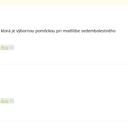
, ktorá je výbornou pomôckou pri modlitbe sedembolestného
Áno
(
0
)
Áno
(
0
)