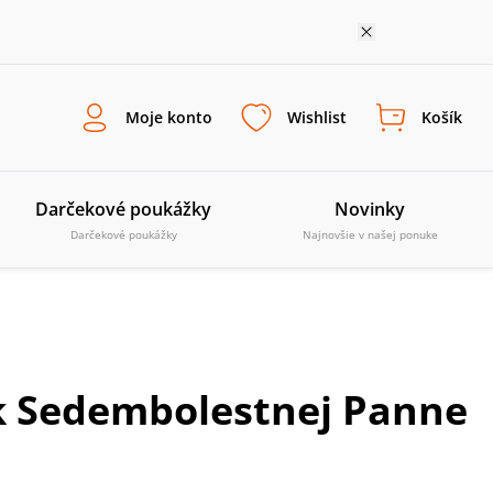
Moje konto
Wishlist
Košík
Darčekové poukážky
Novinky
Darčekové poukážky
Najnovšie v našej ponuke
 k Sedembolestnej Panne