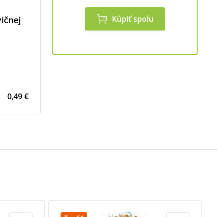
Kúpiť spolu
ičnej
0,49 €