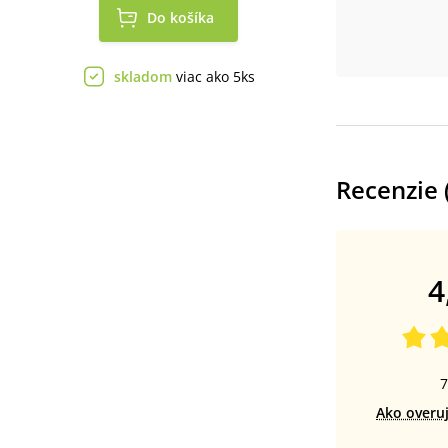
Do košíka
skladom
viac ako 5ks
Recenzie 
4
7
Ako overu