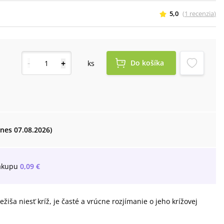
5,0
(
1
recenzia
)
-
+
Do košíka
ks
dnes 07.08.2026)
ákupu
0,09 €
žiša niesť kríž, je časté a vrúcne rozjímanie o jeho krížovej