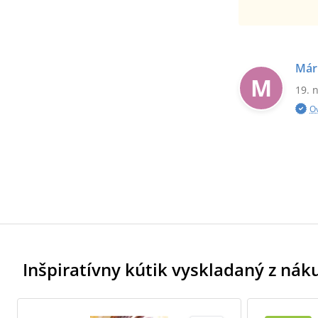
Már
M
19. 
O
Inšpiratívny kútik vyskladaný z ná