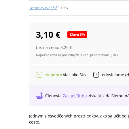
Tomislav Ivančić
•
1997
3,10 €
Zľava
3
%
bežná cena:
3,20 €
Najnižšia cena za posledných 30 dní pred zľavou:
3,10 €
skladom
viac ako 5ks
odosielame
(
Členovia
ZachejClubu
získajú
k ďalšiemu n
Jedným z osvedčených prostriedkov, ako sa učiť od Je
ceste.