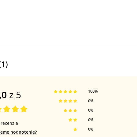
(
1
)
,0
z 5
100
%
0
%
0
%
0
%
recenzia
0
%
jeme hodnotenie?