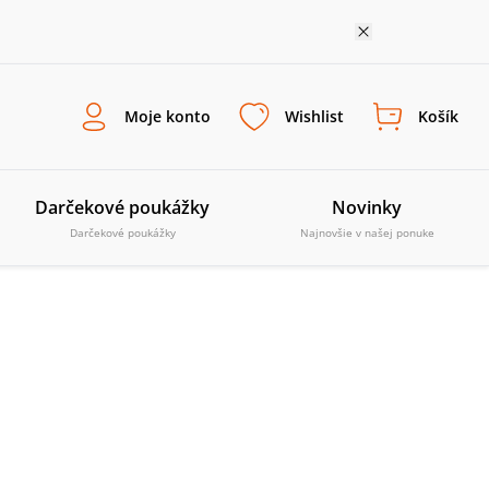
Moje konto
Wishlist
Košík
Darčekové poukážky
Novinky
Darčekové poukážky
Najnovšie v našej ponuke