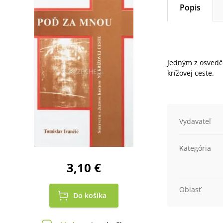
Popis
Jedným z osvedče
krížovej ceste.
Vydavateľ
Kategória
3,10 €
Oblasť
Do košíka