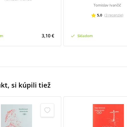
Tomislav Ivančič
5,0
(
3
recenzie
)
3,10 €
om
Skladom
t, si kúpili tiež