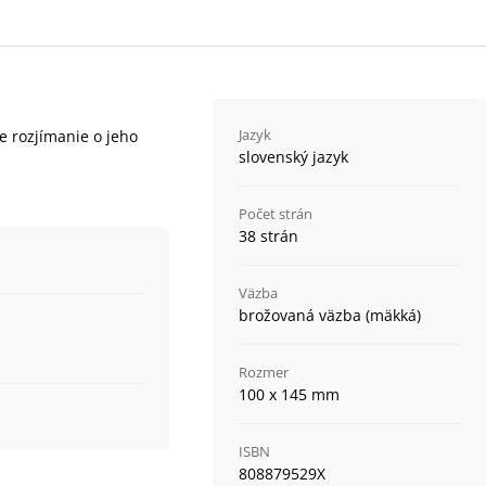
Jazyk
ne rozjímanie o jeho
slovenský jazyk
Počet strán
38 strán
Väzba
brožovaná väzba (mäkká)
Rozmer
100 x 145 mm
ISBN
808879529X