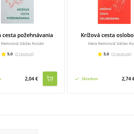
á cesta požehnávania
Krížová cesta oslob
a Nemcová; Václav Kocián
Viera Nemcová; Václav Ko
5,0
(
5
recenzií
)
5,0
(
3
recenzie
)
2,04 €
2,74 
m
Skladom