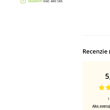
skladom
viac ako 5ks
Recenzie 
5
1
Ako overu