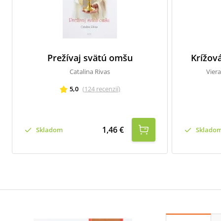
Prežívaj svätú omšu
Krížov
Catalina Rivas
Vier
5,0
(
124
recenzií
)
1,46 €
Skladom
Sklado