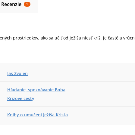
Recenzie
1
ných prostriedkov, ako sa učiť od Ježiša niesť kríž, je časté a vrúc
Jas Zvolen
Hľadanie, spoznávanie Boha
Krížové cesty
Knihy o umučení Ježiša Krista