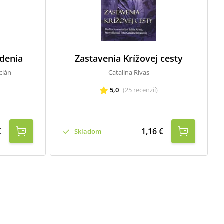
odenia
Zastavenia Krížovej cesty
cián
Catalina Rivas
5,0
(
25
recenzií
)
€
1,16 €
Skladom