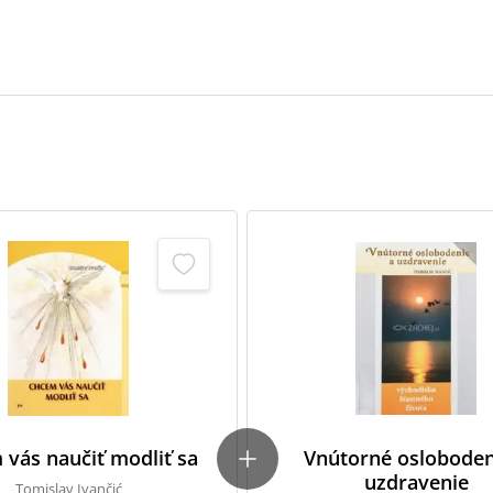
vás naučiť modliť sa
Vnútorné osloboden
uzdravenie
Tomislav Ivančić