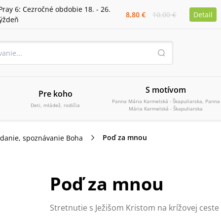
Pray 6: Cezročné obdobie 18. - 26.
8,80 €
10,00 €
Detail
týždeň
S motívom
Pre koho
Panna Mária Karmelská - Škapuliarska, Panna
Deti, mládež, rodičia
Mária Karmelská - Škapuliarska
Poď za mnou
danie, spoznávanie Boha
Poď za mnou
Stretnutie s Ježišom Kristom na krížovej ceste