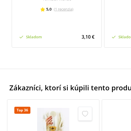
5,0
(
1
recenzia
)
3,10 €
Skladom
Sklad
Zákazníci, ktorí si kúpili tento produk
Top 36