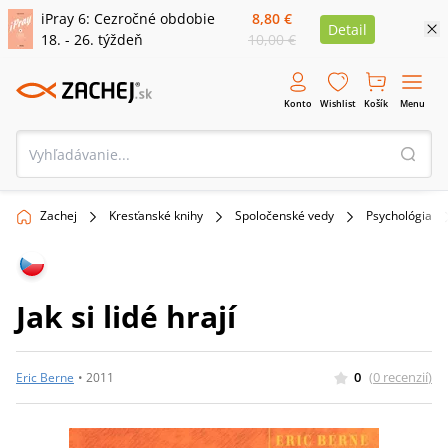
iPray 6: Cezročné obdobie
8,80 €
Detail
18. - 26. týždeň
10,00 €
Konto
Wishlist
Košík
Menu
Zachej
Kresťanské knihy
Spoločenské vedy
Psychológia
Jak si lidé hrají
0
(
0
recenzií
)
Eric Berne
•
2011