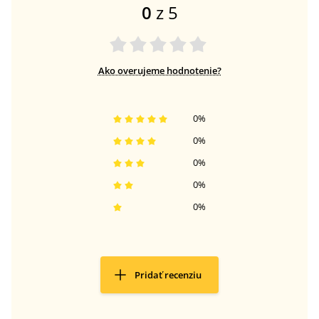
0
z 5
Ako overujeme hodnotenie?
0
%
0
%
0
%
0
%
0
%
Pridať recenziu