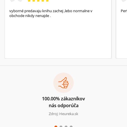
vyborné predavaju knihu zachej ,lebo normalne v
Per
obchode nikdy nenajde .
100.00% zákazníkov
nás odporúča
Zdroj: Heureka.sk