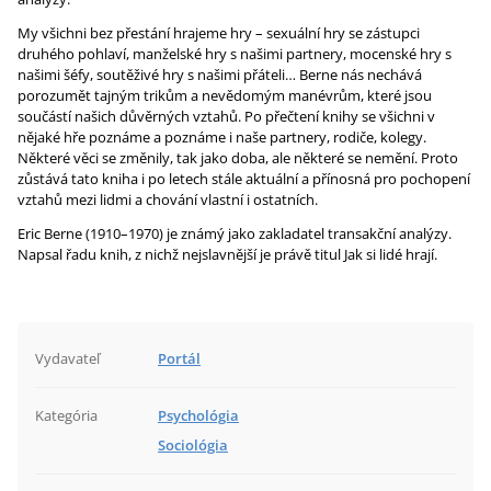
My všichni bez přestání hrajeme hry – sexuální hry se zástupci
druhého pohlaví, manželské hry s našimi partnery, mocenské hry s
našimi šéfy, soutěživé hry s našimi přáteli… Berne nás nechává
porozumět tajným trikům a nevědomým manévrům, které jsou
součástí našich důvěrných vztahů. Po přečtení knihy se všichni v
nějaké hře poznáme a poznáme i naše partnery, rodiče, kolegy.
Některé věci se změnily, tak jako doba, ale některé se nemění. Proto
zůstává tato kniha i po letech stále aktuální a přínosná pro pochopení
vztahů mezi lidmi a chování vlastní i ostatních.
Eric Berne (1910–1970) je známý jako zakladatel transakční analýzy.
Napsal řadu knih, z nichž nejslavnější je právě titul Jak si lidé hrají.
Vydavateľ
Portál
Kategória
Psychológia
Sociológia