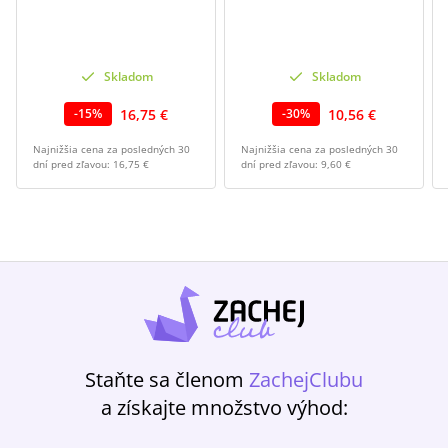
Skladom
Skladom
16,75 €
10,56 €
-
15
%
-
30
%
Najnižšia cena za posledných 30
Najnižšia cena za posledných 30
dní pred zľavou:
16,75 €
dní pred zľavou:
9,60 €
Staňte sa členom
ZachejClubu
a získajte množstvo výhod: