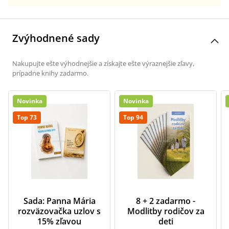
Zvýhodnené sady
Nakupujte ešte výhodnejšie a získajte ešte výraznejšie zľavy,
prípadne knihy zadarmo.
Novinka
Novinka
Top 73
Top 94
Sada: Panna Mária
8 + 2 zadarmo -
rozväzovačka uzlov s
Modlitby rodičov za
15% zľavou
deti