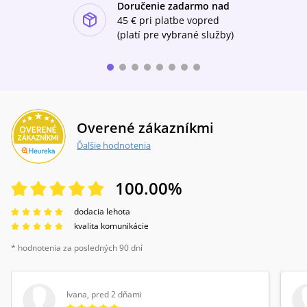
Doručenie zadarmo nad
ishlist-u
45 €
pri platbe vopred
(platí pre vybrané služby)
Overené zákazníkmi
Ďalšie hodnotenia
100.00
%
dodacia lehota
kvalita komunikácie
* hodnotenia za posledných 90 dní
Ivana
,
pred 2 dňami