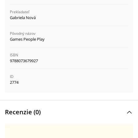
Prekladateľ
Gabriela Nová
Pôvodný názov
Games People Play
ISBN
9788073679927
ID
2774
Recenzie (
0
)