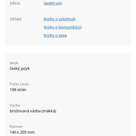
Edícia
Spektrum
Oblasť
Knihy o vzťahoch
Knihy o komunikácii
Knihy o sexe
Jazyk
český jazyk
Počet strán
198 strán
Väzba
brožovaná väzba (mäkká)
Rozmer
140 x 205 mm