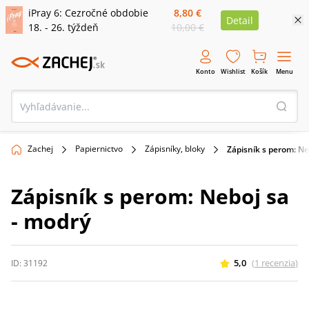
iPray 6: Cezročné obdobie
8,80 €
Detail
18. - 26. týždeň
10,00 €
Konto
Wishlist
Košík
Menu
Zachej
Papiernictvo
Zápisníky, bloky
Zápisník s perom: Ne
Zápisník s perom: Neboj sa
- modrý
5,0
(
1
recenzia
)
ID:
31192