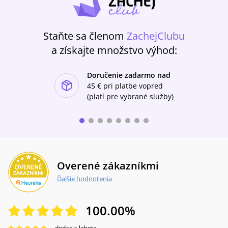
Staňte sa členom
ZachejClubu
a získajte množstvo výhod:
Doručenie zadarmo nad
ishlist-u
45 €
pri platbe vopred
(platí pre vybrané služby)
Overené zákazníkmi
Ďalšie hodnotenia
100.00
%
dodacia lehota