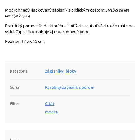
Modrohnedý riadkovaný zápisník s biblickým citátom:
„Neboj sa len
ver!“
(
Mk
5,36)
Praktický pomocník, do ktorého si môžete zapísať všetko, čo máte na
srdci. Zápisník obsahuje aj modrohnedé pero.
Rozmer: 17,5 x 15 cm.
Kategória
Zápisníky, bloky
Séria
Farebný zápisník s perom
Filter
Citát
modrá