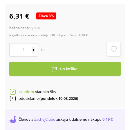
6,31 €
Zľava
3
%
bežná cena:
6,50 €
Najnižšia cena za posledných 30 dní pred zľavou:
6,30 €
-
+
ks
Do košíka
skladom
viac ako 5ks
odosielame
(pondelok 10.08.2026)
Členovia
ZachejClubu
získajú
k ďalšiemu nákupu
0,19 €