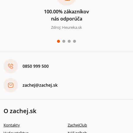
100.00% zákazníkov
nás odporúča
Zdroj: Heureka.sk
0850 999 500
zachej@zachej.sk
O zachej.sk
Kontakty
ZachejClub
Vydavateľstvo
Náš príbeh