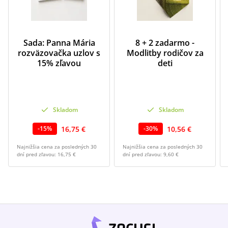
Sada: Panna Mária
8 + 2 zadarmo -
rozväzovačka uzlov s
Modlitby rodičov za
15% zľavou
deti
Skladom
Skladom
16,75 €
10,56 €
-
15
%
-
30
%
Najnižšia cena za posledných 30
Najnižšia cena za posledných 30
dní pred zľavou:
16,75 €
dní pred zľavou:
9,60 €