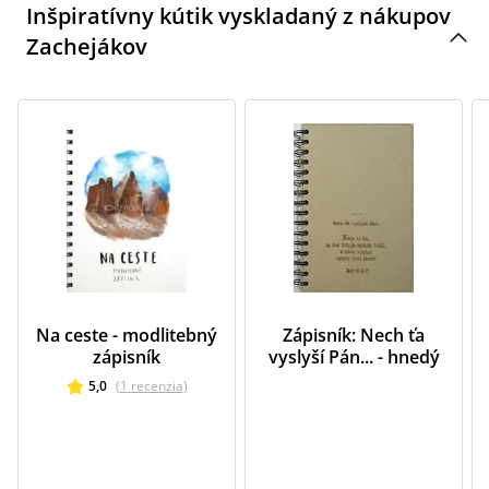
Inšpiratívny kútik vyskladaný z nákupov
Zachejákov
Na ceste - modlitebný
Zápisník: Nech ťa
zápisník
vyslyší Pán... - hnedý
5,0
(
1
recenzia
)