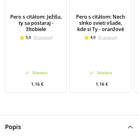
Pero s citátom: Ježišu,
Pero s citátom: Nech
ty sa postaraj -
slnko svieti všade,
žltobiele
kde si Ty - oranžové
5,0
(
9
recenzií
)
4,9
(
8
recenzií
)
Skladom
Skladom
1,16 €
1,16 €
Popis