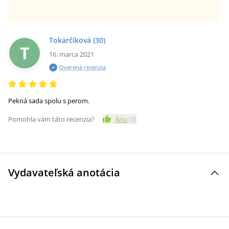
Tokarčíková
(30)
T
16. marca 2021
Overená recenzia
Pekná sada spolu s perom.
Pomohla vám táto recenzia?
Áno
(
0
)
Vydavateľská anotácia