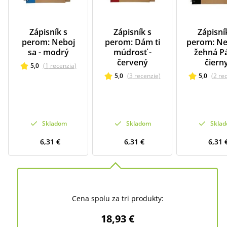
Zápisník s
Zápisník s
Zápisní
perom: Neboj
perom: Dám ti
perom: Ne
sa - modrý
múdrosť -
žehná Pá
červený
čiern
5,0
(
1
recenzia
)
5,0
(
3
recenzie
)
5,0
(
2
re
Skladom
Skladom
Skla
6,31 €
6,31 €
6,31 
Cena spolu za tri produkty:
18,93 €