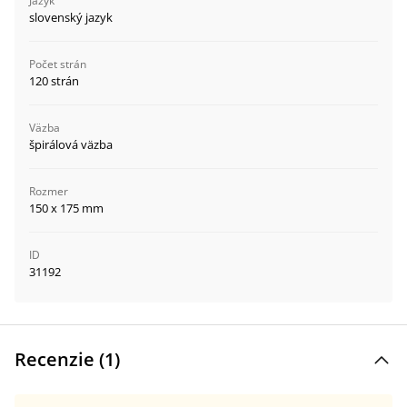
Jazyk
slovenský jazyk
Počet strán
120 strán
Väzba
špirálová väzba
Rozmer
150 x 175 mm
ID
31192
Recenzie (
1
)