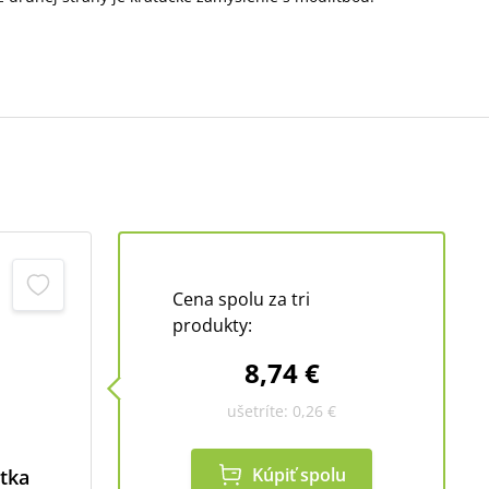
Cena spolu za tri
produkty:
8,74 €
ušetríte:
0,26 €
Kúpiť spolu
tka