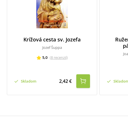
Krížová cesta sv. Jozefa
Ruže
p
Jozef Šuppa
Jo
5,0
(
8
recenzií
)
2,42 €
Skladom
Sklado