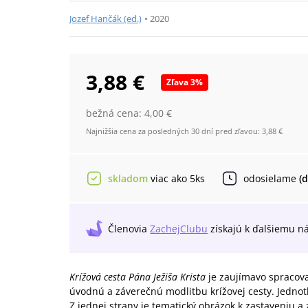
Jozef Hančák (ed.)
•
2020
3,88 €
Zľava
3
%
bežná cena:
4,00 €
Najnižšia cena za posledných 30 dní pred zľavou:
3,88 €
skladom
viac ako 5ks
odosielame
(
Členovia
ZachejClubu
získajú
k ďalšiemu n
Krížová cesta Pána Ježiša Krista
je zaujímavo spracova
úvodnú a záverečnú modlitbu krížovej cesty. Jednotl
Z jednej strany je tematický obrázok k zastaveniu a