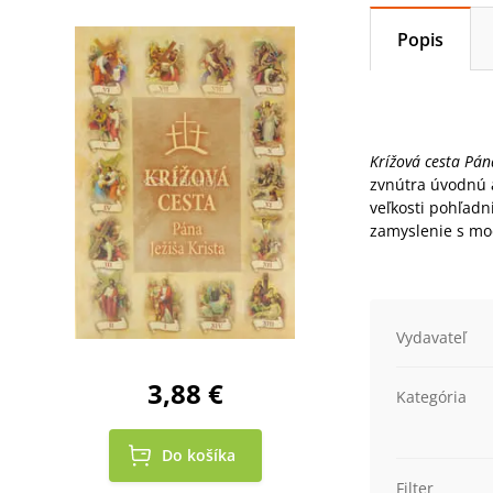
Popis
Krížová cesta Pán
zvnútra úvodnú a
veľkosti pohľadn
zamyslenie s mo
Vydavateľ
3,88 €
Kategória
Do košíka
Filter