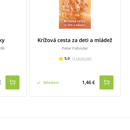
ky
Krížová cesta za deti a mládež
lík
Peter Paľonder
5,0
(
3
recenzie
)
€
1,46 €
Skladom