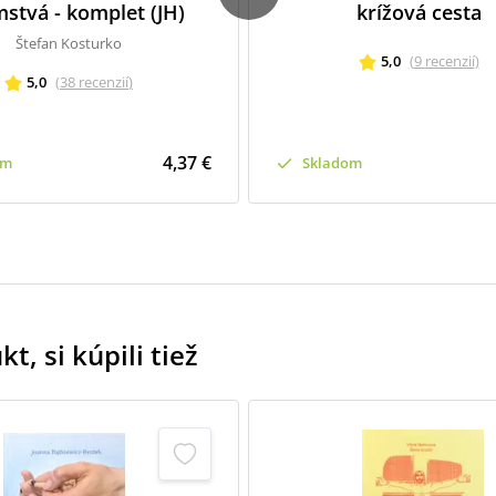
mstvá - komplet (JH)
krížová cesta
Štefan Kosturko
5,0
(
9
recenzií
)
5,0
(
38
recenzií
)
4,37 €
om
Skladom
t, si kúpili tiež