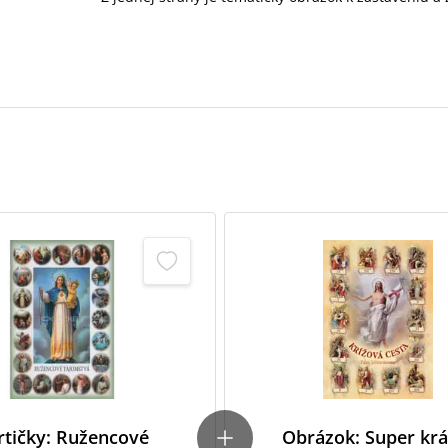
rtičky: Ružencové
Obrázok: Super krá