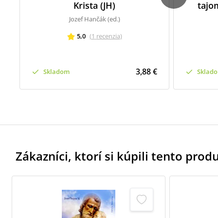
Krista (JH)
tajo
Jozef Hančák (ed.)
5,0
(
1
recenzia
)
3,88 €
Skladom
Sklad
Zákazníci, ktorí si kúpili tento produk