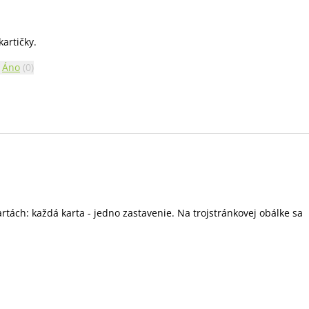
artičky.
Áno
(
0
)
rtách: každá karta - jedno zastavenie. Na trojstránkovej obálke sa