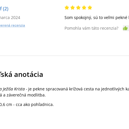
ef
(2)
marca 2024
Som spokojný, sú to veľmi pekné k
verená recenzia
Pomohla vám táto recenzia?
ľská anotácia
 Ježiša Krista -
je pekne spracovaná krížová cesta na jednotlivých ka
 a záverečná modlitba.
0,6 cm - cca ako pohľadnica.