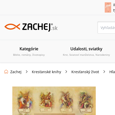
i
Kategórie
Udalosti, sviatky
Biblie, romány, životopisy
Krst, Sviatosť manželstva, Narodeniny
Zachej
Kresťanské knihy
Kresťanský život
Hľa