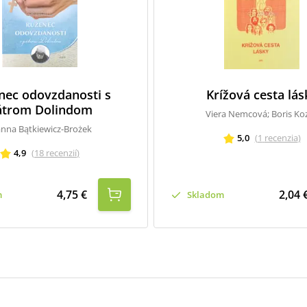
nec odovzdanosti s
Krížová cesta lás
átrom Dolindom
Viera Nemcová; Boris Koz
anna Bątkiewicz-Brożek
5,0
(
1
recenzia
)
4,9
(
18
recenzií
)
4,75 €
2,04 
m
Skladom