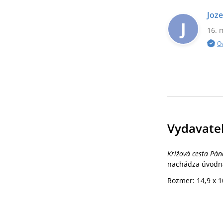
Joz
J
16. 
O
Vydavate
Krížová cesta Pána
nachádza úvodná
Rozmer: 14,9 x 1