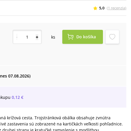
5,0
(
1
recenzia
)
-
+
Do košíka
ks
dnes 07.08.2026)
ákupu
0,12 €
ná krížová cesta. Trojstránková obálka obsahuje zvnútra
ivé zastavenia sú zobrazené na kartičkách veľkosti pohľadnice.
 z druhej strany je kratučké zamyslenie s modlitbou.