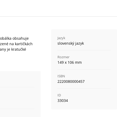
Jazyk
 obálka obsahuje
slovenský jazyk
azené na kartičkách
rany je kratučké
Rozmer
149 x 106 mm
ISBN
2220080000457
ID
33034