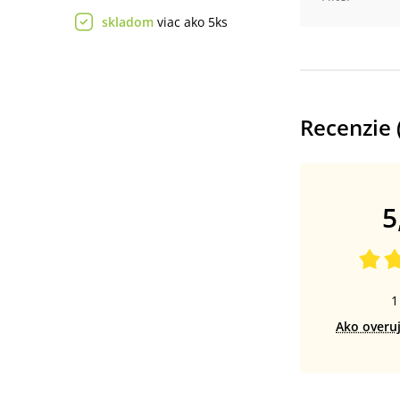
skladom
viac ako 5ks
Recenzie 
5
1
Ako overu