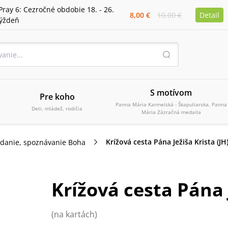
Pray 6: Cezročné obdobie 18. - 26.
8,00 €
10,00 €
Detail
týždeň
S motívom
Pre koho
Panna Mária Karmelská - Škapuliarska, Panna
Deti, mládež, rodičia
Mária Zázračná medaila
Krížová cesta Pána Ježiša Krista (JH
danie, spoznávanie Boha
Krížová cesta Pána J
(na kartách)