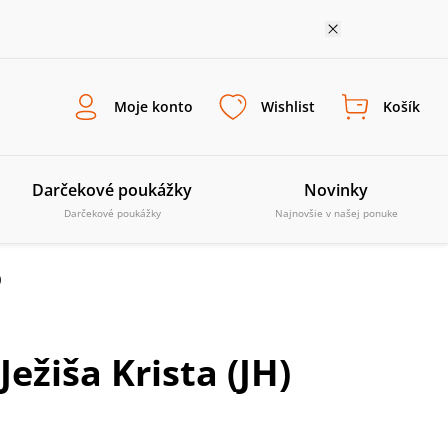
Moje konto
Wishlist
Košík
Darčekové poukážky
Novinky
Darčekové poukážky
Najnovšie v našej ponuke
)
ežiša Krista (JH)