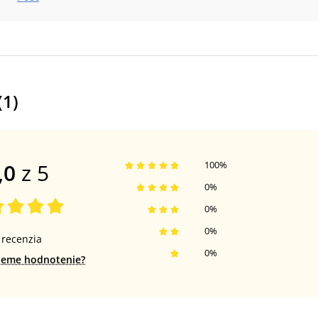
(
1
)
,0
z 5
100
%
0
%
0
%
0
%
recenzia
0
%
jeme hodnotenie?