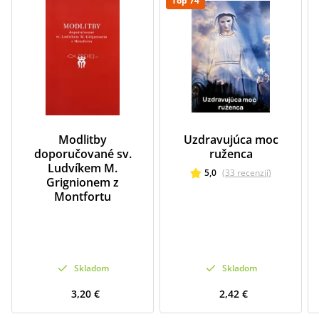
Top 74
Modlitby
Uzdravujúca moc
doporučované sv.
ruženca
Ludvíkem M.
5,0
(
33
recenzií
)
Grignionem z
Montfortu
Skladom
Skladom
3,20 €
2,42 €