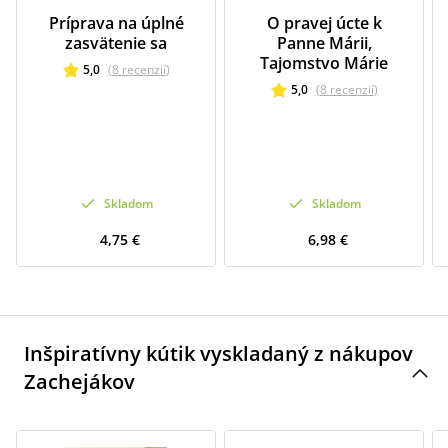
Príprava na úplné
O pravej úcte k
zasvätenie sa
Panne Márii,
Tajomstvo Márie
5,0
(
8
recenzií
)
5,0
(
8
recenzií
)
Skladom
Skladom
4,75 €
6,98 €
Inšpiratívny kútik vyskladaný z nákupov
Zachejákov