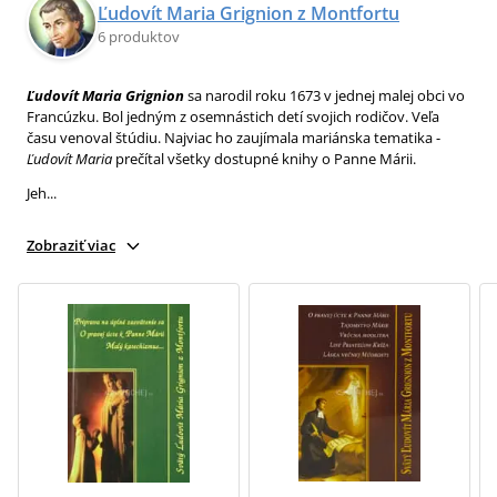
Ľudovít Maria Grignion z Montfortu
6 produktov
Ľudovít Maria Grignion
sa narodil roku 1673 v jednej malej obci vo
Francúzku. Bol jedným z osemnástich detí svojich rodičov. Veľa
času venoval štúdiu. Najviac ho zaujímala mariánska tematika -
Ľudovít Maria
prečítal všetky dostupné knihy o Panne Márii.
Jeh...
Zobraziť viac