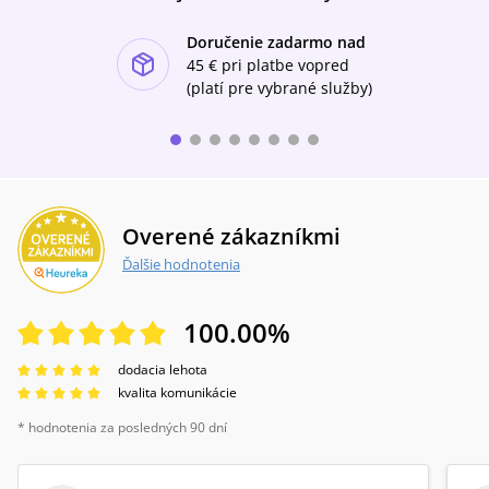
Doručenie zadarmo nad
ishlist-u
45 €
pri platbe vopred
(platí pre vybrané služby)
Overené zákazníkmi
Ďalšie hodnotenia
100.00
%
dodacia lehota
kvalita komunikácie
* hodnotenia za posledných 90 dní