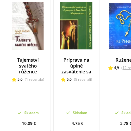
Tajemství
Príprava na
Ružen
svatého
úplné
4,9
(
12
re
růžence
zasvätenie sa
5,0
(
1
recenzia
)
5,0
(
8
recenzií
)
Skladom
Skladom
Skla
10,09 €
4,75 €
3,78 