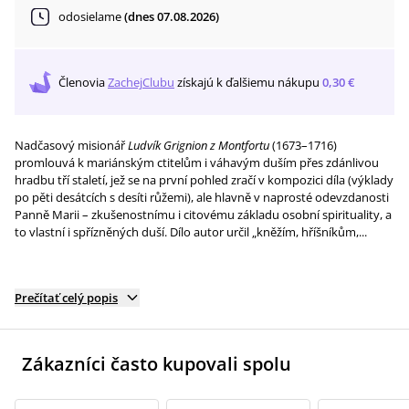
odosielame
(dnes 07.08.2026)
Členovia
ZachejClubu
získajú
k ďalšiemu nákupu
0,30 €
Nadčasový misionář
Ludvík Grignion z Montfortu
(1673–1716)
promlouvá k mariánským ctitelům i váhavým duším přes zdánlivou
hradbu tří staletí, jež se na první pohled zračí v kompozici díla (výklady
po pěti desátcích s desíti růžemi), ale hlavně v naprosté odevzdanosti
Panně Marii – zkušenostnímu i citovému základu osobní spirituality, a
to vlastní i spřízněných duší. Dílo autor určil „kněžím, hříšníkům,...
Prečítať celý popis
Zákazníci často kupovali spolu