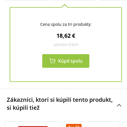
Cena spolu za tri produkty:
18,62 €
ušetríte:
0,58 €
Kúpiť spolu
Zákazníci, ktorí si kúpili tento produkt,
si kúpili tiež