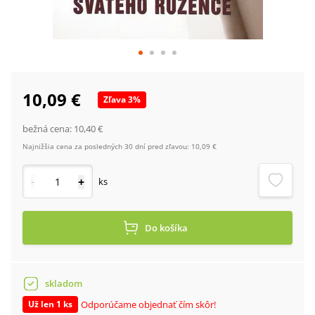
10,09 €
Zľava
3
%
bežná cena:
10,40 €
Najnižšia cena za posledných 30 dní pred zľavou:
10,09 €
-
+
ks
Do košíka
skladom
Odporúčame objednať čím skôr!
Už len 1 ks