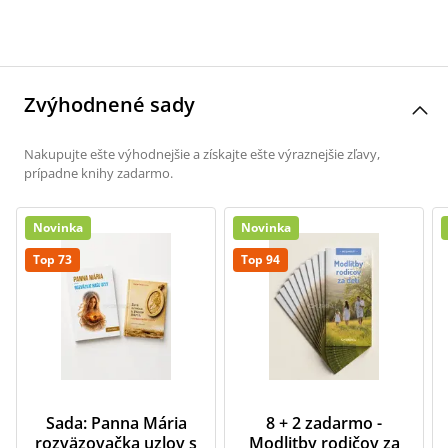
Zvýhodnené sady
Nakupujte ešte výhodnejšie a získajte ešte výraznejšie zľavy,
prípadne knihy zadarmo.
Novinka
Novinka
Top 73
Top 94
Sada: Panna Mária
8 + 2 zadarmo -
rozväzovačka uzlov s
Modlitby rodičov za