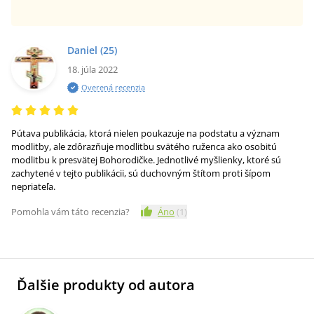
Daniel
(25)
18. júla 2022
Overená recenzia
Pútava publikácia, ktorá nielen poukazuje na podstatu a význam
modlitby, ale zdôrazňuje modlitbu svätého ruženca ako osobitú
modlitbu k presvätej Bohorodičke. Jednotlivé myšlienky, ktoré sú
zachytené v tejto publikácii, sú duchovným štítom proti šípom
nepriateľa.
Pomohla vám táto recenzia?
Áno
(
1
)
Ďalšie produkty od autora