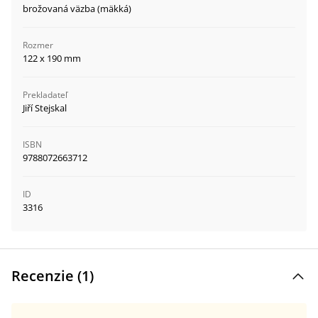
brožovaná väzba (mäkká)
Rozmer
122 x 190 mm
Prekladateľ
Jiří Stejskal
ISBN
9788072663712
ID
3316
Recenzie (
1
)