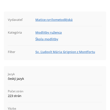
Vydavateľ
Matice cyrilometodějská
Kategória
Modlitby ruženca
Škola modlitby
Filter
Sv. Ľudovít Mária Grignion z Montfortu
Jazyk
český jazyk
Počet strán
223 strán
Väzba