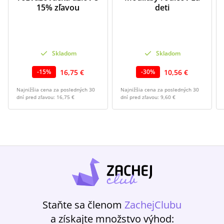
15% zľavou
deti
Skladom
Skladom
16,75 €
10,56 €
-
15
%
-
30
%
Najnižšia cena za posledných 30
Najnižšia cena za posledných 30
dní pred zľavou:
16,75 €
dní pred zľavou:
9,60 €
Staňte sa členom
ZachejClubu
a získajte množstvo výhod: