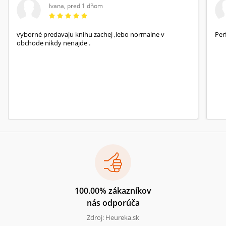
Ivana
,
pred 1 dňom
vyborné predavaju knihu zachej ,lebo normalne v
Per
obchode nikdy nenajde .
100.00% zákazníkov
nás odporúča
Zdroj: Heureka.sk