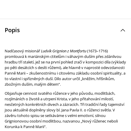
Popis
Nadčasový misionář
Ludvík Grignion z Montfortu
(1673–1716)
promlouvá k mariánským ctitelům i váhavým duším přes zdánlivou
hradbu tří staletí, jež se na první pohled zračí v kompozici díla (výklady
po pěti desátcích s desíti růžemi), ale hlavně v naprosté odevzdanosti
Panně Marii – zkušenostnímu i citovému základu osobní spirituality, a
to vlastní i spřízněných duší. Dílo autor určil „kněžím, hříšníkům,
zbožným duším, malým dětem“.
Objasňuje cennost svatého růžence v jeho původu, modlitbách,
rozjímáních o životě a utrpení Krista, v jeho přitahování milostí,
nesčetných konkrétních divech a zázracích. Tři tradiční řady tajemství
jsou aktuálně doplněny slovy bl. Jana Pavla II. o růženci světla. V
závěru tohoto spisu se setkáváme s velmi emotivní, silnou
Grignionovou osobní modlitbou, nazvanou „Nový růženec neboli
Korunka k Panně Marii“.