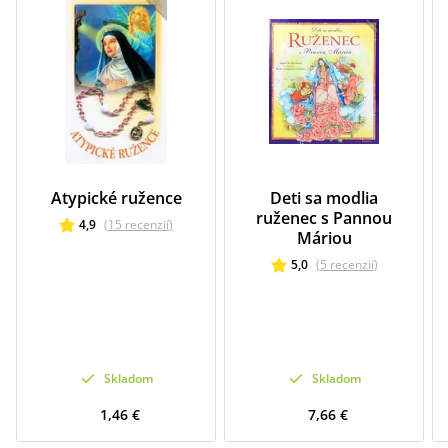
Atypické ružence
Deti sa modlia
ruženec s Pannou
4,9
(
15
recenzií
)
Máriou
5,0
(
5
recenzií
)
Skladom
Skladom
1,46 €
7,66 €