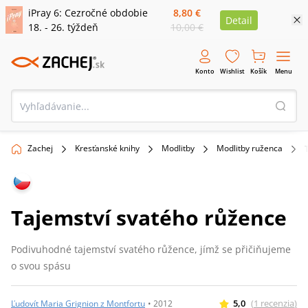
iPray 6: Cezročné obdobie
8,80 €
Detail
18. - 26. týždeň
10,00 €
Konto
Wishlist
Košík
Menu
Zachej
Kresťanské knihy
Modlitby
Modlitby ruženca
Tajemství svatého růžence
Podivuhodné tajemství svatého růžence, jímž se přičiňujeme
o svou spásu
5,0
(
1
recenzia
)
Ľudovít Maria Grignion z Montfortu
•
2012