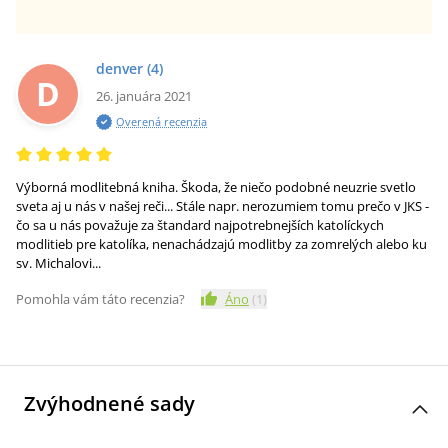
denver
(4)
D
26. januára 2021
Overená recenzia
Výborná modlitebná kniha. Škoda, že niečo podobné neuzrie svetlo
sveta aj u nás v našej reči... Stále napr. nerozumiem tomu prečo v JKS -
čo sa u nás považuje za štandard najpotrebnejších katolíckych
modlitieb pre katolíka, nenachádzajú modlitby za zomrelých alebo ku
sv. Michalovi...
Pomohla vám táto recenzia?
Áno
(
1
)
Zvýhodnené sady