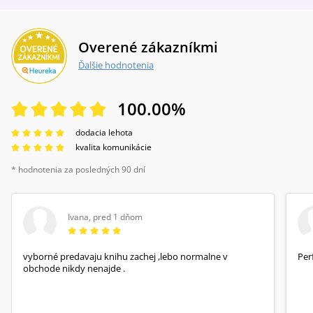
Overené zákazníkmi
Ďalšie hodnotenia
100.00
%
dodacia lehota
kvalita komunikácie
* hodnotenia za posledných 90 dní
Ivana
,
pred 1 dňom
vyborné predavaju knihu zachej ,lebo normalne v
Per
obchode nikdy nenajde .