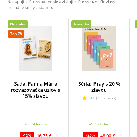
Nakupujte ešte výhodnejšie a získajte ešte výraznejšie zľavy,
prípadne knihy zadarmo.
Novinka
Novinka
Top 78
Sada: Panna Mária
Séria: iPray s 20 %
rozväzovačka uzlov s
zľavou
15% zľavou
5,0
(
1
recenzia
)
Skladom
Skladom
16,75 €
48,00 €
-
15
%
-
20
%