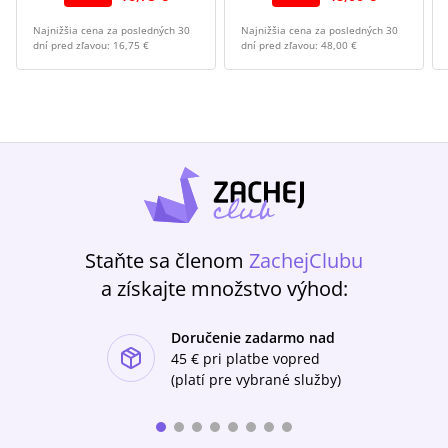
Najnižšia cena za posledných 30
Najnižšia cena za posledných 30
dní pred zľavou:
16,75 €
dní pred zľavou:
48,00 €
Staňte sa členom
ZachejClubu
a získajte množstvo výhod:
Doručenie zadarmo nad
ishlist-u
45 €
pri platbe vopred
(platí pre vybrané služby)