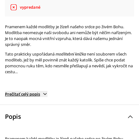
vypredané
Pramenem každé modlitby je žízeň našeho srdce po živém Bohu.
Modlitba neomezuje naši svobodu ani nemůže být něčím nařízeným.
Je to naopak mocná vnitřní vzpruha, která dává našemu jednání
správný směr.
Tato prakticky uspořádaná
modlitební knížka
není souborem všech
modliteb, jež by měl povinně znát každý katolík. Spíše chce podat
pomocnou ruku těm, kdo nesměle přešlapují a nevědí, jak vykročit na
cestu...
Prečítať celý popis
Popis
Pramenem každé modlitby je žízeň našeho srdce po živém Bohu.