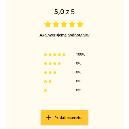
5,0
z 5
Ako overujeme hodnotenie?
100
%
0
%
0
%
0
%
0
%
Pridať recenziu