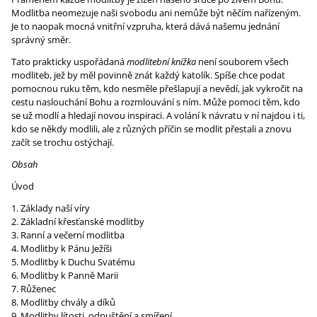
Modlitba neomezuje naši svobodu ani nemůže být něčím nařízeným.
Je to naopak mocná vnitřní vzpruha, která dává našemu jednání
správný směr.
Tato prakticky uspořádaná
modlitební knížka
není souborem všech
modliteb, jež by měl povinně znát každý katolík. Spíše chce podat
pomocnou ruku těm, kdo nesměle přešlapují a nevědí, jak vykročit na
cestu naslouchání Bohu a rozmlouvání s ním. Může pomoci těm, kdo
se už modlí a hledají novou inspiraci. A volání k návratu v ní najdou i ti,
kdo se někdy modlili, ale z různých příčin se modlit přestali a znovu
začít se trochu ostýchají.
Obsah
Úvod
Základy naší víry
Základní křesťanské modlitby
Ranní a večerní modlitba
Modlitby k Pánu Ježíši
Modlitby k Duchu Svatému
Modlitby k Panně Marii
Růženec
Modlitby chvály a díků
Modlitby lítosti, odpuštění a smíření