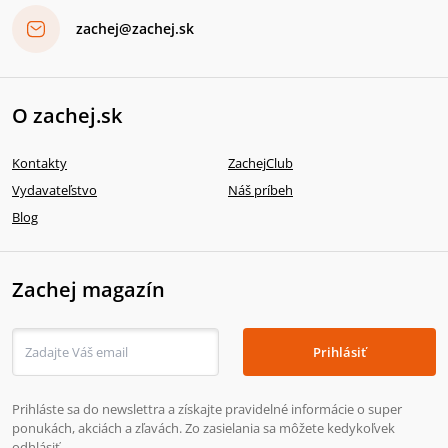
zachej@zachej.sk
O zachej.sk
Kontakty
ZachejClub
Vydavateľstvo
Náš príbeh
Blog
Zachej magazín
Prihlásiť
Prihláste sa do newslettra a získajte pravidelné informácie o super
ponukách, akciách a zľavách. Zo zasielania sa môžete kedykoľvek
odhlásiť.