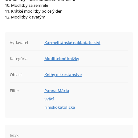
Modlitby za zemřelé
Krátké modlitby po celý den
Modlitby k svatým
Vydavateľ
Karmelitánské nakladatelství
Kategória
Modlitebné knižky
Oblasť
Knihy o kresťanstve
Filter
Panna Mária
Svätí
rímskokatolícka
Jazyk