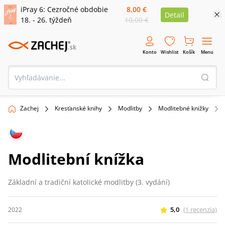
iPray 6: Cezročné obdobie
8,00 €
Detail
18. - 26. týždeň
10,00 €
Konto
Wishlist
Košík
Menu
Zachej
Kresťanské knihy
Modlitby
Modlitebné knižky
Modlitební knížka
Základní a tradiční katolické modlitby (3. vydání)
5,0
(
1
recenzia
)
2022