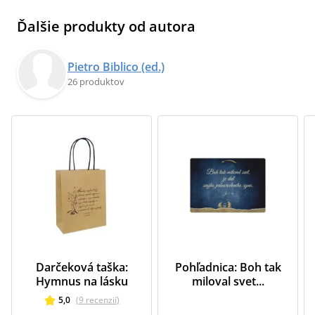
Ďalšie produkty od autora
Pietro Biblico (ed.)
26 produktov
Darčeková taška:
Pohľadnica: Boh tak
Hymnus na lásku
miloval svet...
5,0
(
9
recenzií
)