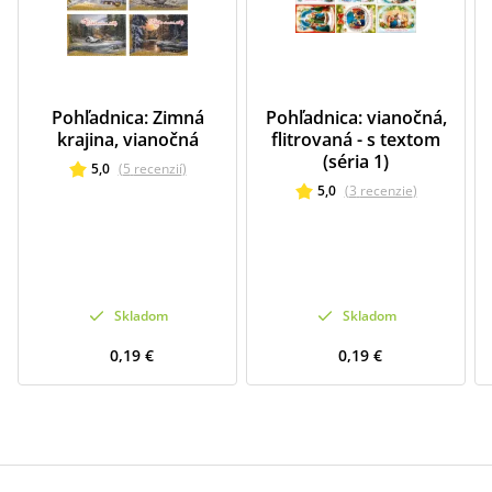
Pohľadnica: Zimná
Pohľadnica: vianočná,
krajina, vianočná
flitrovaná - s textom
(séria 1)
5,0
(
5
recenzií
)
5,0
(
3
recenzie
)
Skladom
Skladom
0,19 €
0,19 €