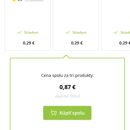
Skladom
Skladom
Skla
0,29 €
0,29 €
0,29 
Cena spolu za tri produkty:
0,87 €
ušetríte:
0,03 €
Kúpiť spolu