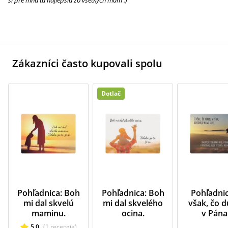
si pre mňa tá najlepšia zo všetkých mám :)
Zákazníci často kupovali spolu
Dotlač
Pohľadnica: Boh
Pohľadnica: Boh
Pohľadnic
mi dal skvelú
mi dal skvelého
však, čo d
maminu.
ocina.
v Pána.
5,0
(
1
recenzia
)