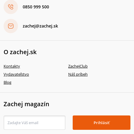
0850 999 500
zachej@zachej.sk
O zachej.sk
Kontakty
ZachejClub
Vydavateľstvo
Náš príbeh
Blog
Zachej magazín
Prihlásiť