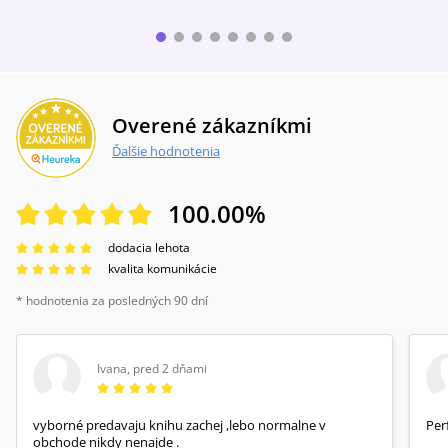
Overené zákazníkmi
Ďalšie hodnotenia
100.00
%
dodacia lehota
kvalita komunikácie
* hodnotenia za posledných 90 dní
Ivana
,
pred 2 dňami
vyborné predavaju knihu zachej ,lebo normalne v
Per
obchode nikdy nenajde .