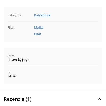
Kategória
Pohľadnice
Filter
Matka
Citát
Jazyk
slovenský jazyk
ID
34426
Recenzie (
1
)