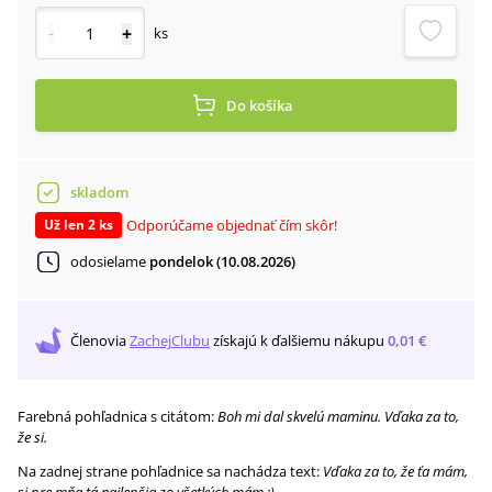
-
+
ks
Do košíka
skladom
Odporúčame objednať čím skôr!
Už len 2 ks
odosielame
pondelok (10.08.2026)
Členovia
ZachejClubu
získajú
k ďalšiemu nákupu
0,01 €
Farebná pohľadnica s citátom:
Boh mi dal skvelú maminu. Vďaka za to,
že si.
Na zadnej strane pohľadnice sa nachádza text:
Vďaka za to, že ťa mám,