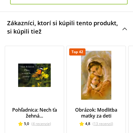
Zákazníci, ktorí si kúpili tento produkt,
si kúpili tiež
Top 42
Pohľadnica: Nech ťa
Obrázok: Modlitba
žehná...
matky za deti
5,0
(
4
recenzie
)
4,8
(
13
recenzií
)