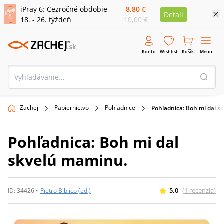
iPray 6: Cezročné obdobie
8,80 €
Detail
18. - 26. týždeň
10,00 €
Konto
Wishlist
Košík
Menu
Zachej
Papiernictvo
Pohľadnice
Pohľadnica: Boh mi dal s
Pohľadnica: Boh mi dal
skvelú maminu.
5,0
(
1
recenzia
)
ID:
34426
•
Pietro Biblico (ed.)