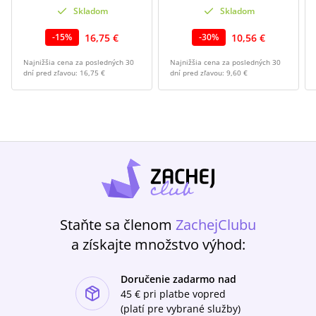
Skladom
Skladom
16,75 €
10,56 €
-
15
%
-
30
%
Najnižšia cena za posledných 30
Najnižšia cena za posledných 30
dní pred zľavou:
16,75 €
dní pred zľavou:
9,60 €
Staňte sa členom
ZachejClubu
a získajte množstvo výhod:
Doručenie zadarmo nad
ishlist-u
45 €
pri platbe vopred
(platí pre vybrané služby)