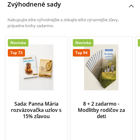
Zvýhodnené sady
Nakupujte ešte výhodnejšie a získajte ešte výraznejšie zľavy,
prípadne knihy zadarmo.
Novinka
Novinka
Top 73
Top 94
Sada: Panna Mária
8 + 2 zadarmo -
rozväzovačka uzlov s
Modlitby rodičov za
15% zľavou
deti