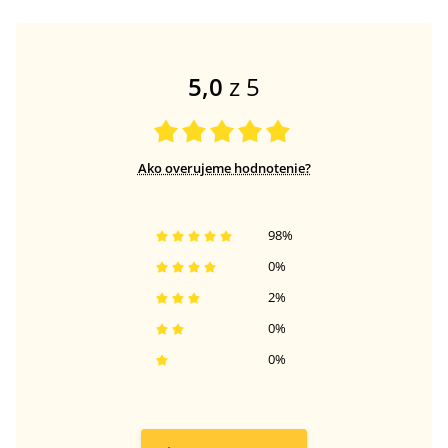
5,0
z 5
Ako overujeme hodnotenie?
98
%
0
%
2
%
0
%
0
%