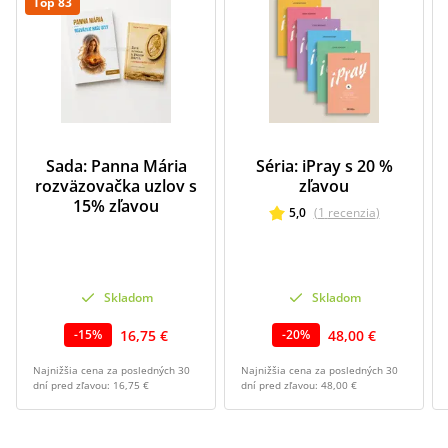
Top 83
Sada: Panna Mária
Séria: iPray s 20 %
rozväzovačka uzlov s
zľavou
15% zľavou
5,0
(
1
recenzia
)
Skladom
Skladom
16,75 €
48,00 €
-
15
%
-
20
%
Najnižšia cena za posledných 30
Najnižšia cena za posledných 30
dní pred zľavou:
16,75 €
dní pred zľavou:
48,00 €