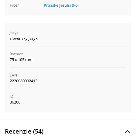
Filter
Pražské Jezuliatko
Jazyk
slovenský jazyk
Rozmer
75 x 105 mm
EAN
2220080002413
ID
36206
Recenzie (
54
)