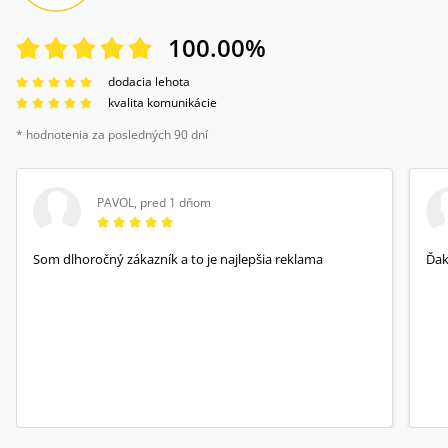
100.00
%
dodacia lehota
kvalita komunikácie
* hodnotenia za posledných 90 dní
PAVOL
,
pred 1 dňom
Som dlhoročný zákazník a to je najlepšia reklama
Ďa