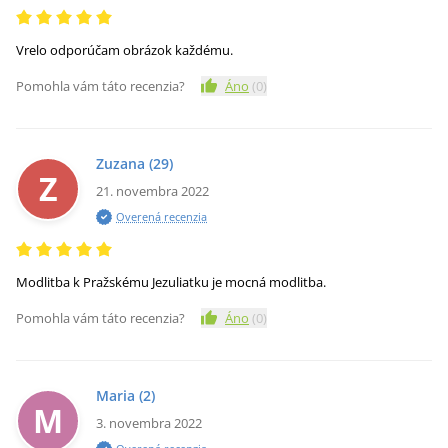
Vrelo odporúčam obrázok každému.
Pomohla vám táto recenzia?
Áno
(
0
)
Zuzana
(29)
Z
21. novembra 2022
Overená recenzia
Modlitba k Pražskému Jezuliatku je mocná modlitba.
Pomohla vám táto recenzia?
Áno
(
0
)
Maria
(2)
M
3. novembra 2022