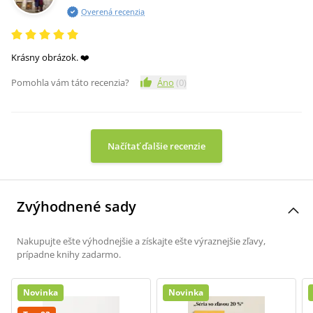
Overená recenzia
Krásny obrázok. ❤️
Pomohla vám táto recenzia?
Áno
(
0
)
Načítať ďalšie recenzie
Zvýhodnené sady
Nakupujte ešte výhodnejšie a získajte ešte výraznejšie zľavy,
prípadne knihy zadarmo.
Novinka
Novinka