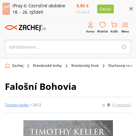
iPray 6: Cezročné obdobie
8,80 €
Detail
18. - 26. týždeň
10,00 €
Konto
Wishlist
Košík
Menu
Zachej
Kresťanské knihy
Kresťanský život
Duchovný rast
Falošní Bohovia
0
(
0
recenzií
)
Timothy Keller
•
2012