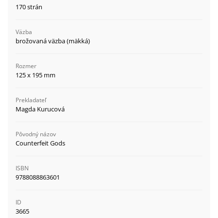
170 strán
Väzba
brožovaná väzba (mäkká)
Rozmer
125 x 195 mm
Prekladateľ
Magda Kurucová
Pôvodný názov
Counterfeit Gods
ISBN
9788088863601
ID
3665