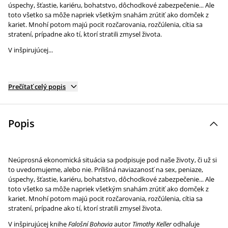
úspechy, šťastie, kariéru, bohatstvo, dôchodkové zabezpečenie... Ale
toto všetko sa môže napriek všetkým snahám zrútiť ako domček z
kariet. Mnohí potom majú pocit rozčarovania, rozčúlenia, cítia sa
stratení, prípadne ako tí, ktorí stratili zmysel života.
V inšpirujúcej...
Prečítať celý popis
Popis
Neúprosná ekonomická situácia sa podpisuje pod naše životy, či už si
to uvedomujeme, alebo nie. Prílišná naviazanosť na sex, peniaze,
úspechy, šťastie, kariéru, bohatstvo, dôchodkové zabezpečenie... Ale
toto všetko sa môže napriek všetkým snahám zrútiť ako domček z
kariet. Mnohí potom majú pocit rozčarovania, rozčúlenia, cítia sa
stratení, prípadne ako tí, ktorí stratili zmysel života.
V inšpirujúcej knihe
Falošní Bohovia
autor
Timothy Keller
odhaľuje