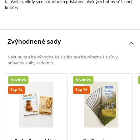
falošných, nikdy sa nekončiacich prísľubov falošných bohov súčasnej
kultúry.
Zvýhodnené sady
Nakupujte ešte výhodnejšie a získajte ešte výraznejšie zľavy,
prípadne knihy zadarmo.
Novinka
Novinka
Top 74
Top 76