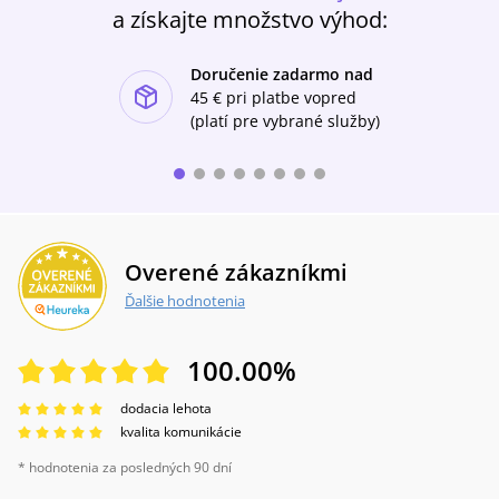
a získajte množstvo výhod:
Doručenie zadarmo nad
ishlist-u
45 €
pri platbe vopred
(platí pre vybrané služby)
Overené zákazníkmi
Ďalšie hodnotenia
100.00
%
dodacia lehota
kvalita komunikácie
* hodnotenia za posledných 90 dní