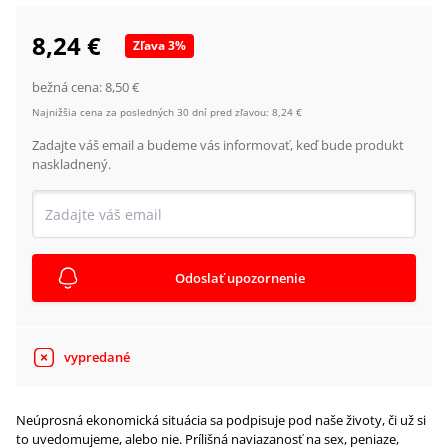
8,24 €
Zľava
3
%
bežná cena:
8,50 €
Najnižšia cena za posledných 30 dní pred zľavou:
8,24 €
Zadajte váš email a budeme vás informovať, keď bude produkt
naskladnený.
Odoslať upozornenie
vypredané
Neúprosná ekonomická situácia sa podpisuje pod naše životy, či už si
to uvedomujeme, alebo nie. Prílišná naviazanosť na sex, peniaze,