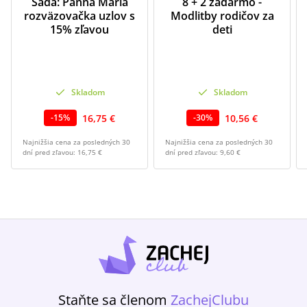
Sada: Panna Mária
8 + 2 zadarmo -
rozväzovačka uzlov s
Modlitby rodičov za
15% zľavou
deti
Skladom
Skladom
16,75 €
10,56 €
-
15
%
-
30
%
Najnižšia cena za posledných 30
Najnižšia cena za posledných 30
dní pred zľavou:
16,75 €
dní pred zľavou:
9,60 €
Staňte sa členom
ZachejClubu