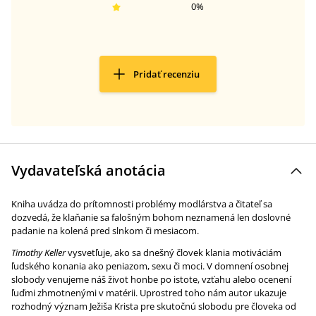
0
%
Pridať recenziu
Vydavateľská anotácia
Kniha uvádza do prítomnosti problémy modlárstva a čitateľ sa
dozvedá, že klaňanie sa falošným bohom neznamená len doslovné
padanie na kolená pred slnkom či mesiacom.
Timothy Keller
vysvetľuje, ako sa dnešný človek klania motiváciám
ľudského konania ako peniazom, sexu či moci. V domnení osobnej
slobody venujeme náš život honbe po istote, vzťahu alebo ocenení
ľuďmi zhmotnenými v matérii. Uprostred toho nám autor ukazuje
rozhodný význam Ježiša Krista pre skutočnú slobodu pre človeka od