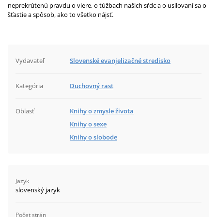
neprekrútenú pravdu o viere, o túžbach našich sŕdc a o usilovaní sa o
šťastie a spôsob, ako to všetko nájsť.
Vydavateľ
Slovenské evanjelizačné stredisko
Kategória
Duchovný rast
Oblasť
Knihy o zmysle života
Knihy o sexe
Knihy o slobode
Jazyk
slovenský jazyk
Počet strán