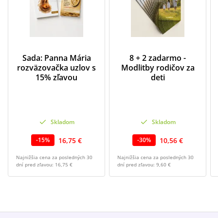
Sada: Panna Mária
8 + 2 zadarmo -
rozväzovačka uzlov s
Modlitby rodičov za
15% zľavou
deti
Skladom
Skladom
16,75 €
10,56 €
-
15
%
-
30
%
Najnižšia cena za posledných 30
Najnižšia cena za posledných 30
dní pred zľavou:
16,75 €
dní pred zľavou:
9,60 €