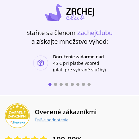
Staňte sa členom
ZachejClubu
a získajte množstvo výhod:
Doručenie zadarmo nad
ishlist-u
45 €
pri platbe vopred
(platí pre vybrané služby)
Overené zákazníkmi
Ďalšie hodnotenia