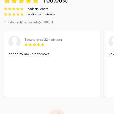
100.00
%
dodacia lehota
kvalita komunikácie
* hodnotenia za posledných 90 dní
Tatiana
,
pred 22 hodinami
pohodlný nákup z domova
Rok