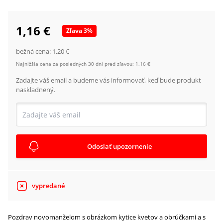
1,16 €
Zľava
3
%
bežná cena:
1,20 €
Najnižšia cena za posledných 30 dní pred zľavou:
1,16 €
Zadajte váš email a budeme vás informovať, keď bude produkt
naskladnený.
Odoslať upozornenie
vypredané
Pozdrav novomanželom s obrázkom kytice kvetov a obrúčkami a s