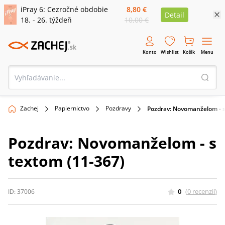
iPray 6: Cezročné obdobie
8,80 €
Detail
18. - 26. týždeň
10,00 €
Konto
Wishlist
Košík
Menu
Zachej
Papiernictvo
Pozdravy
Pozdrav: Novomanželom - s
Pozdrav: Novomanželom - s
textom (11-367)
0
(
0
recenzií
)
ID:
37006