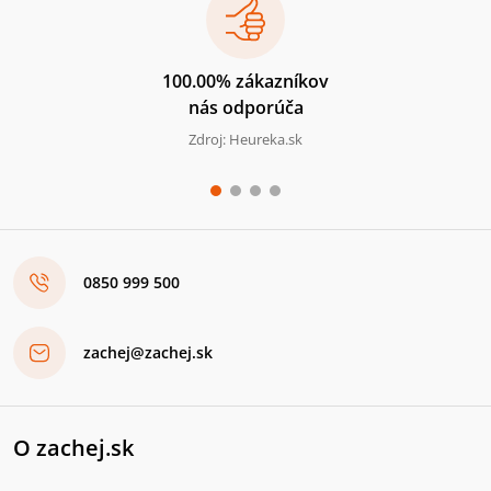
100.00% zákazníkov
nás odporúča
Zdroj: Heureka.sk
0850 999 500
zachej@zachej.sk
O zachej.sk