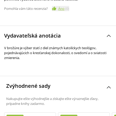
Pomohla vám táto recenzia?
Áno
(
0
)
Vydavateľská anotácia
V brožúre je výber statí z diel známych katolíckych teológov,
pojednávajúcich o kresťanskej dokonalosti, o svedomí a o sviatosti
zmierenia.
Zvýhodnené sady
Nakupujte ešte výhodnejšie a získajte ešte výraznejšie zľavy,
prípadne knihy zadarmo.