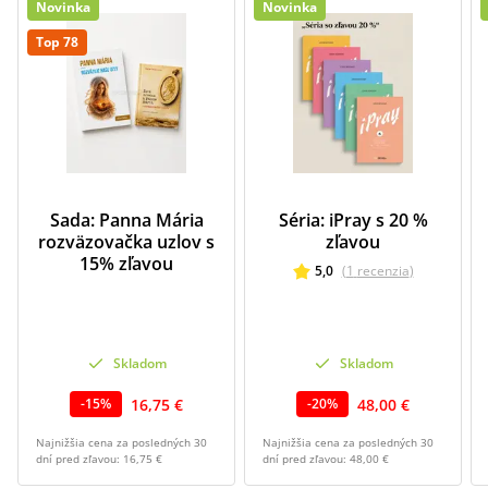
Novinka
Novinka
Top 78
Sada: Panna Mária
Séria: iPray s 20 %
rozväzovačka uzlov s
zľavou
15% zľavou
5,0
(
1
recenzia
)
Skladom
Skladom
16,75 €
48,00 €
-
15
%
-
20
%
Najnižšia cena za posledných 30
Najnižšia cena za posledných 30
dní pred zľavou:
16,75 €
dní pred zľavou:
48,00 €