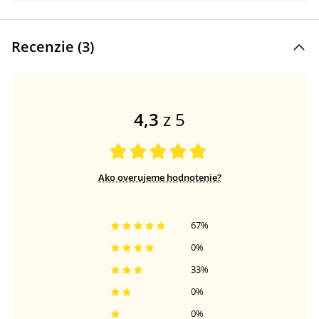
Recenzie (
3
)
4,3
z 5
Ako overujeme hodnotenie?
67
%
0
%
33
%
0
%
0
%