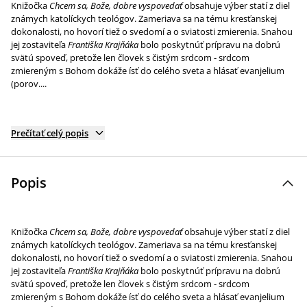
Knižočka
Chcem sa, Bože, dobre vyspovedať
obsahuje výber statí z diel
známych katolíckych teológov. Zameriava sa na tému kresťanskej
dokonalosti, no hovorí tiež o svedomí a o sviatosti zmierenia. Snahou
jej zostaviteľa
Františka Krajňáka
bolo poskytnúť prípravu na dobrú
svätú spoveď, pretože len človek s čistým srdcom - srdcom
zmiereným s Bohom dokáže ísť do celého sveta a hlásať evanjelium
(porov....
Prečítať celý popis
Popis
Knižočka
Chcem sa, Bože, dobre vyspovedať
obsahuje výber statí z diel
známych katolíckych teológov. Zameriava sa na tému kresťanskej
dokonalosti, no hovorí tiež o svedomí a o sviatosti zmierenia. Snahou
jej zostaviteľa
Františka Krajňáka
bolo poskytnúť prípravu na dobrú
svätú spoveď, pretože len človek s čistým srdcom - srdcom
zmiereným s Bohom dokáže ísť do celého sveta a hlásať evanjelium