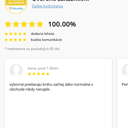
Ďalšie hodnotenia
100.00
%
dodacia lehota
kvalita komunikácie
* hodnotenia za posledných 90 dní
Ivana
,
pred 1 dňom
vyborné predavaju knihu zachej ,lebo normalne v
Per
obchode nikdy nenajde .