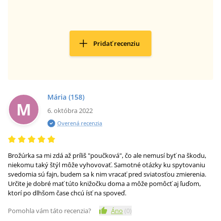
Pridať recenziu
Mária
(158)
M
6. októbra 2022
Overená recenzia
Brožúrka sa mi zdá až príliš "poučková", čo ale nemusí byť na škodu,
niekomu taký štýl môže vyhovovať. Samotné otázky ku spytovaniu
svedomia sú fajn, budem sa k nim vracať pred sviatosťou zmierenia.
Určite je dobré mať túto knižočku doma a môže pomôcť aj ľuďom,
ktorí po dlhšom čase chcú ísť na spoveď.
Pomohla vám táto recenzia?
Áno
(
0
)