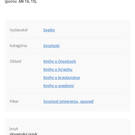
(porov.
Mk
16, 15).
Vydavateľ
Svetlo
Kategória
Sviatosti
Oblasť
Knihy o čnostiach
Knihy o hriechu
Knihy o kresťanstve
Knihy o svedomí
Filter
Sviatosť zmierenia, spoveď
Jazyk
slovenský jazyk