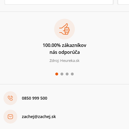
100.00% zákazníkov
nás odporúča
Zdroj: Heureka.sk
0850 999 500
zachej@zachej.sk