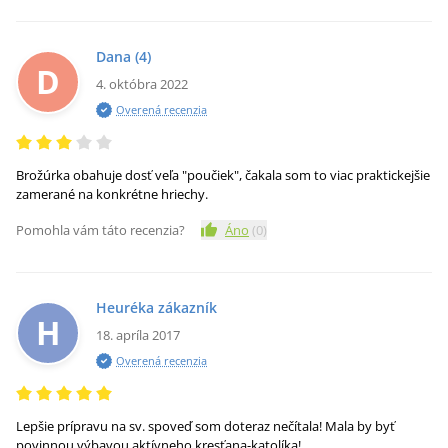
Dana
(4)
D
4. októbra 2022
Overená recenzia
Brožúrka obahuje dosť veľa "poučiek", čakala som to viac praktickejšie
zamerané na konkrétne hriechy.
Pomohla vám táto recenzia?
Áno
(
0
)
Heuréka zákazník
H
18. apríla 2017
Overená recenzia
Lepšie prípravu na sv. spoveď som doteraz nečítala! Mala by byť
povinnou výbavou aktívneho kresťana-katolíka!