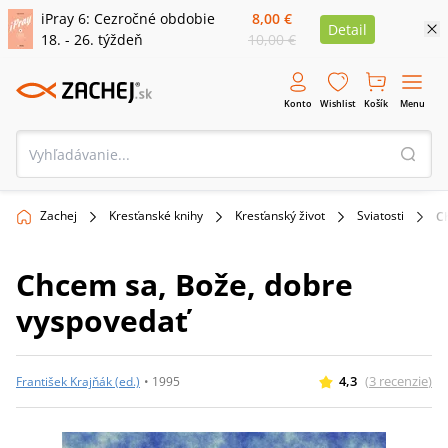
iPray 6: Cezročné obdobie
8,00 €
Detail
18. - 26. týždeň
10,00 €
Konto
Wishlist
Košík
Menu
Zachej
Kresťanské knihy
Kresťanský život
Sviatosti
C
Chcem sa, Bože, dobre
vyspovedať
4,3
(
3
recenzie
)
František Krajňák (ed.)
•
1995