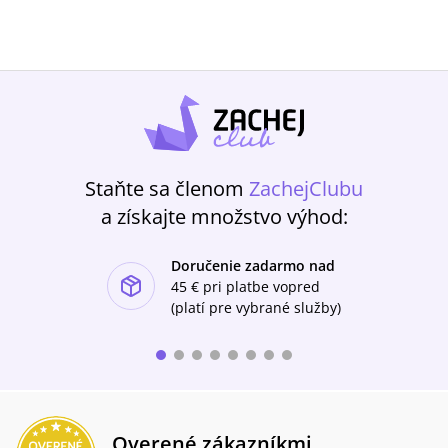
Staňte sa členom
ZachejClubu
a získajte množstvo výhod:
Doručenie zadarmo nad
ishlist-u
45 €
pri platbe vopred
(platí pre vybrané služby)
Overené zákazníkmi