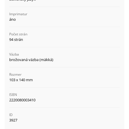
Imprimatur
áno
Počet strán
94 strán
Väzba
brožovaná väzba (mäkká)
Rozmer
103 x 140 mm
ISBN
2220080003410
ID
3927