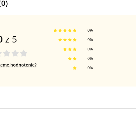
(
0
)
0
%
0
z 5
0
%
0
%
0
%
jeme hodnotenie?
0
%