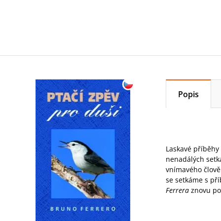
Popis
Laskavé příběhy
nenadálých setká
vnímavého člověk
se setkáme s příb
Ferrera
znovu potě