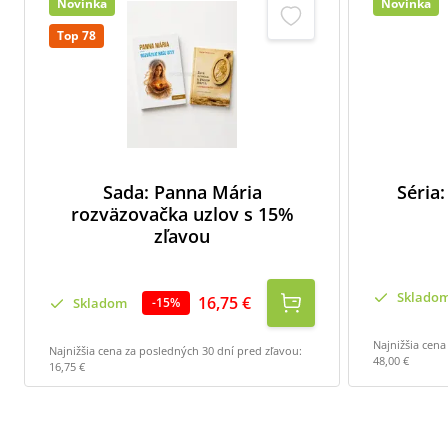
Novinka
Novinka
Top 78
Sada: Panna Mária
Séria:
rozväzovačka uzlov s 15%
zľavou
Sklado
16,75 €
Skladom
-
15
%
Najnižšia cena
Najnižšia cena za posledných 30 dní pred zľavou:
48,00 €
16,75 €