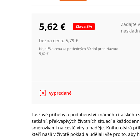
5,62 €
Zadajte 
Zľava
3
%
naskladn
bežná cena:
5,79 €
Najnižšia cena za posledných 30 dní pred zľavou:
5,62 €
vypredané
Laskavé příběhy a podobenství známého italského 
setkání, překvapivých životních situací a každoden
směrovkami na cestě víry a naděje. Knihu otvírá pří
kteří našli v životě poklad a udělali vše pro to, aby 