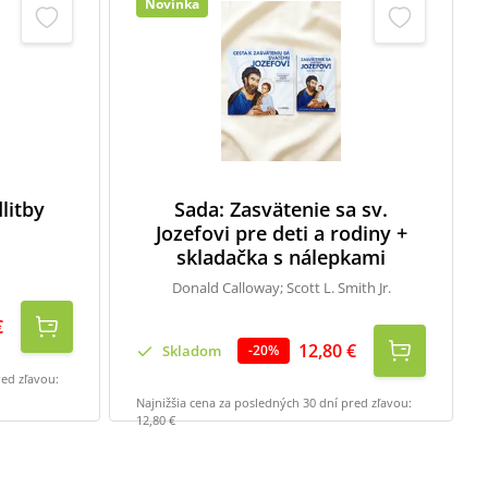
Novinka
litby
Sada: Zasvätenie sa sv.
Jozefovi pre deti a rodiny +
skladačka s nálepkami
Donald Calloway; Scott L. Smith Jr.
€
12,80 €
Skladom
-
20
%
red zľavou:
Najnižšia cena za posledných 30 dní pred zľavou:
12,80 €