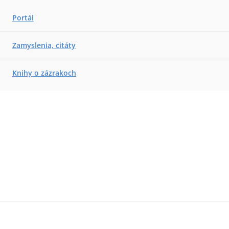
Portál
Zamyslenia, citáty
Knihy o zázrakoch