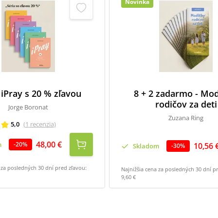
Novinka
 iPray s 20 % zľavou
8 + 2 zadarmo - Mod
rodičov za deti
Jorge Boronat
Zuzana Ring
5,0
(
1
recenzia
)
48,00 €
m
-
20
%
10,56 
Skladom
-
30
%
 za posledných 30 dní pred zľavou:
Najnižšia cena za posledných 30 dní p
9,60 €