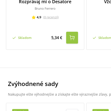
Rozprávaj mi o Desatore
Vžd
Bruno Ferrero
4,9
(
8
recenzií
)
5,34 €
Skladom
Sklado
Zvýhodnené sady
Nakupujte ešte výhodnejšie a získajte ešte výraznejšie zľavy,