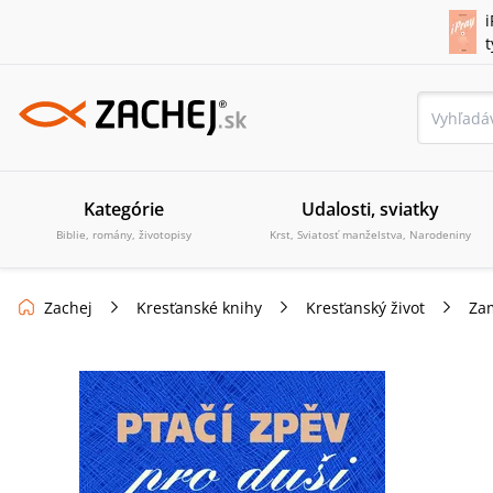
i
Kategórie
Udalosti, sviatky
Biblie, romány, životopisy
Krst, Sviatosť manželstva, Narodeniny
Zachej
Kresťanské knihy
Kresťanský život
Zam