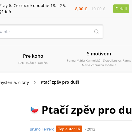
Pray 6: Cezročné obdobie 18. - 26.
8,00 €
10,00 €
Detail
týždeň
S motívom
Pre koho
Panna Mária Karmelská - Škapuliarska, Panna
Deti, mládež, rodičia
Mária Zázračná medaila
Ptačí zpěv pro duši
yslenia, citáty
Ptačí zpěv pro du
Bruno Ferrero
•
2012
Top autor 16