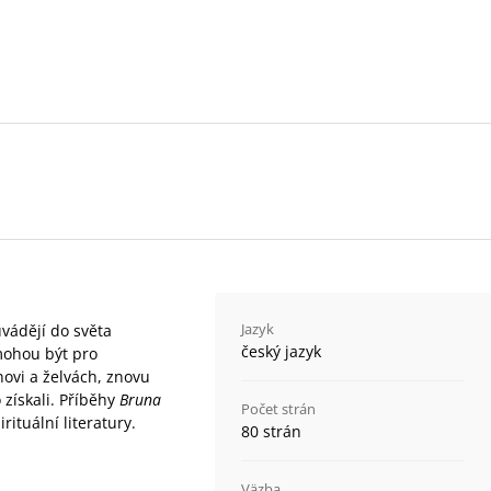
Jazyk
vádějí do světa
český jazyk
mohou být pro
novi a želvách, znovu
 získali. Příběhy
Bruna
Počet strán
rituální literatury.
80 strán
Väzba