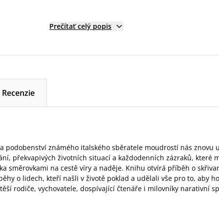
Prečítať celý popis
Recenzie
 a podobenství známého italského sběratele moudrostí nás znovu u
ní, překvapivých životních situací a každodenních zázraků, které 
a směrovkami na cestě víry a naděje. Knihu otvírá příběh o skřiva
ěhy o lidech, kteří našli v životě poklad a udělali vše pro to, aby ho
ší rodiče, vychovatele, dospívající čtenáře i milovníky narativní spi