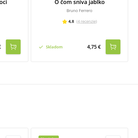
oci
O čom sníva jablko
Bruno Ferrero
4,8
(
4
recenzie
)
€
4,75 €
Skladom