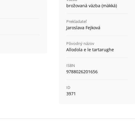
brožovaná väzba (mäkká)
Prekladateľ
Jaroslava Fejková
Pôvodný názov
Allodola e le tartarughe
ISBN
9788026201656
ID
3971