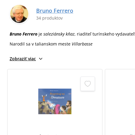
Bruno Ferrero
34 produktov
Bruno Ferrero
je
saleziánsky kňaz
, riaditeľ turínskeho vydavate
Narodil sa v talianskom meste
Villarbasse
Zobraziť viac