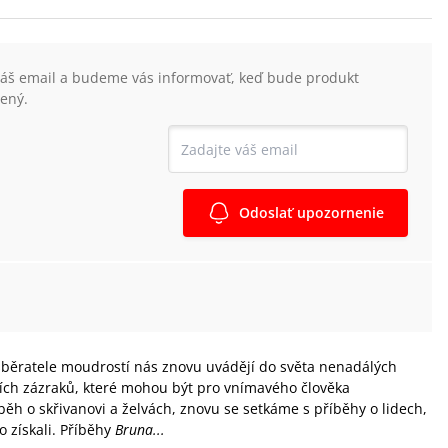
váš email a budeme vás informovať, keď bude produkt
ený.
Odoslať upozornenie
sběratele moudrostí nás znovu uvádějí do světa nenadálých
ních zázraků, které mohou být pro vnímavého člověka
běh o skřivanovi a želvách, znovu se setkáme s příběhy o lidech,
ho získali. Příběhy
Bruna...