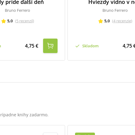
y príde ďalší deň
Hviezdy vidno v n
Bruno Ferrero
Bruno Ferrero
5,0
(
5
recenzií
)
5,0
(
4
recenzie
)
4,75 €
4,75 
m
Skladom
 prípadne knihy zadarmo.