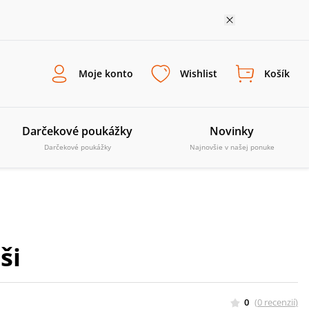
Moje konto
Wishlist
Košík
Darčekové poukážky
Novinky
Darčekové poukážky
Najnovšie v našej ponuke
ši
0
(
0
recenzií
)