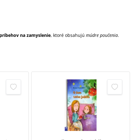
príbehov na zamyslenie
, ktoré obsahujú
múdre poučenia
.