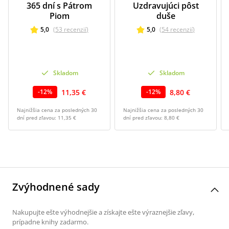
365 dní s Pátrom
Uzdravujúci pôst
Piom
duše
5,0
(
53
recenzií
)
5,0
(
54
recenzií
)
Skladom
Skladom
11,35 €
8,80 €
-
12
%
-
12
%
Najnižšia cena za posledných 30
Najnižšia cena za posledných 30
dní pred zľavou:
11,35 €
dní pred zľavou:
8,80 €
Zvýhodnené sady
Nakupujte ešte výhodnejšie a získajte ešte výraznejšie zľavy,
prípadne knihy zadarmo.