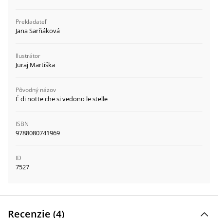
Prekladateľ
Jana Sarňáková
Ilustrátor
Juraj Martiška
Pôvodný názov
É di notte che si vedono le stelle
ISBN
9788080741969
ID
7527
Recenzie (
4
)