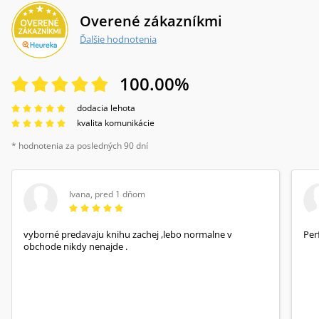
Overené zákazníkmi
Ďalšie hodnotenia
100.00
%
dodacia lehota
kvalita komunikácie
* hodnotenia za posledných 90 dní
Ivana
,
pred 1 dňom
vyborné predavaju knihu zachej ,lebo normalne v
Per
obchode nikdy nenajde .