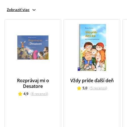
Zobraziť viac
Rozprávaj mi o
Vždy príde ďalší deň
Desatore
5,0
(
5
recenzií
)
4,9
(
8
recenzií
)