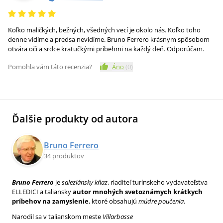
Koľko maličkých, bežných, všedných vecí je okolo nás. Koľko toho
denne vidíme a predsa nevidíme. Bruno Ferrero krásnym spôsobom
otvára oči a srdce kratučkými príbehmi na každý deň. Odporúčam.
Pomohla vám táto recenzia?
Áno
(
0
)
Ďalšie produkty od autora
Bruno Ferrero
34 produktov
Bruno Ferrero
je
saleziánsky kňaz
, riaditeľ turínskeho vydavateľstva
ELLEDICI a taliansky
autor mnohých svetoznámych krátkych
príbehov na zamyslenie
, ktoré obsahujú
múdre poučenia
.
Narodil sa v talianskom meste
Villarbasse