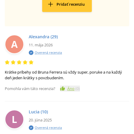
Pridať recenziu
Alexandra
(29)
A
11. mája 2026
Overená recenzia
Krátke príbehy od Bruna Ferrera sú vždy super, poruke a na každý
deň jeden krátky s povzbudením.
Pomohla vám táto recenzia?
Áno
(
0
)
Lucia
(10)
L
20. júna 2025
Overená recenzia