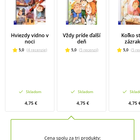
Hviezdy vidno v
Vždy príde ďalší
Koľko st
noci
deň
zázrak
5,0
(
4
recenzie
)
5,0
(
5
recenzií
)
5,0
(
5
re
Skladom
Skladom
Skla
4,75 €
4,75 €
4,75 
Cena spolu za tri produkty: