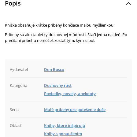
Popis
Knižka obsahuje krátke príbehy končiace malou myšlienkou.
Príbehy sú ako tabletky duchovnej múdrosti. Stačí jedna na deň. Po
prečítaní príbehu nemôžeš zostať tým, kým si bol.
Vydavateľ
Don Bosco
Kategória
Duchovný rast
Poviedky, novely, anekdoty
Séria
Malé príbehy pre potešenie duše
Oblasť
Knihy, ktoré inšpirujú
Knihy s ponaučením