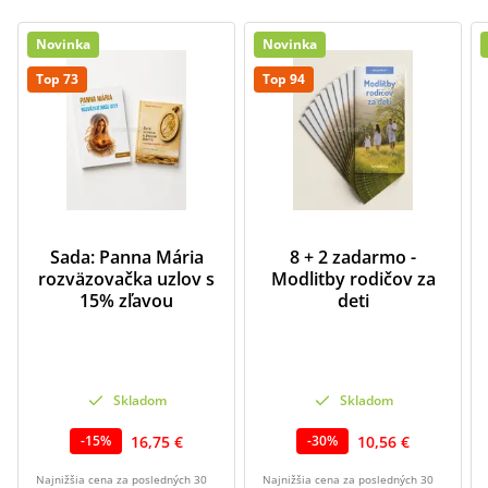
Novinka
Novinka
Top 73
Top 94
Sada: Panna Mária
8 + 2 zadarmo -
rozväzovačka uzlov s
Modlitby rodičov za
15% zľavou
deti
Skladom
Skladom
16,75 €
10,56 €
-
15
%
-
30
%
Najnižšia cena za posledných 30
Najnižšia cena za posledných 30