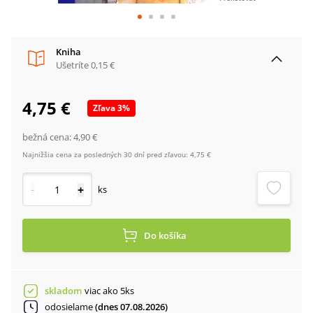
Kniha
Ušetríte
0,15 €
4,75 €
Zľava
3
%
bežná cena:
4,90 €
Najnižšia cena za posledných 30 dní pred zľavou:
4,75 €
-
+
ks
Do košíka
skladom
viac ako 5ks
odosielame
(dnes 07.08.2026)