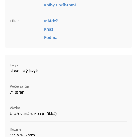
Knihy s príbehmi
Filter
Mládež
Kňazi
Rodina
Jazyk
slovenský jazyk
Počet strán
71 strán
Väzba
brožovaná väzba (mäkká)
Rozmer
115 x 185 mm