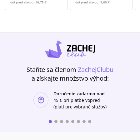
dní pred zľavou:
16,75 €
dní pred zľavou:
9,60 €
Staňte sa členom
ZachejClubu
a získajte množstvo výhod:
Doručenie zadarmo nad
ishlist-u
45 €
pri platbe vopred
(platí pre vybrané služby)