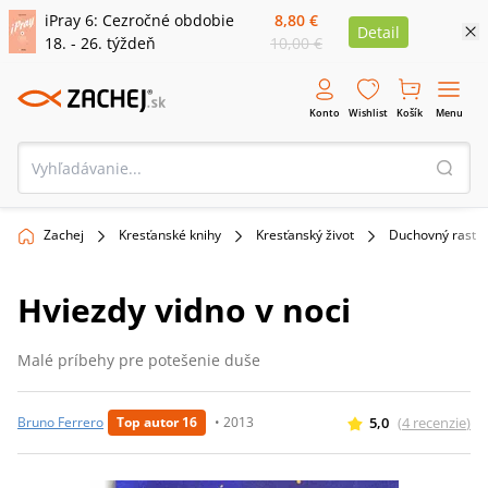
iPray 6: Cezročné obdobie
8,80 €
Detail
18. - 26. týždeň
10,00 €
Konto
Wishlist
Košík
Menu
Zachej
Kresťanské knihy
Kresťanský život
Duchovný rast
Hviezdy vidno v noci
Malé príbehy pre potešenie duše
5,0
(
4
recenzie
)
Bruno Ferrero
Top autor 16
•
2013