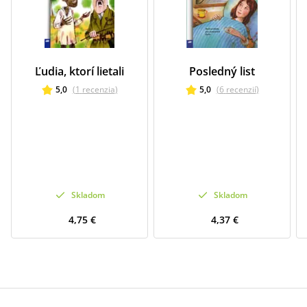
Ľudia, ktorí lietali
Posledný list
5,0
(
1
recenzia
)
5,0
(
6
recenzií
)
Skladom
Skladom
4,75 €
4,37 €