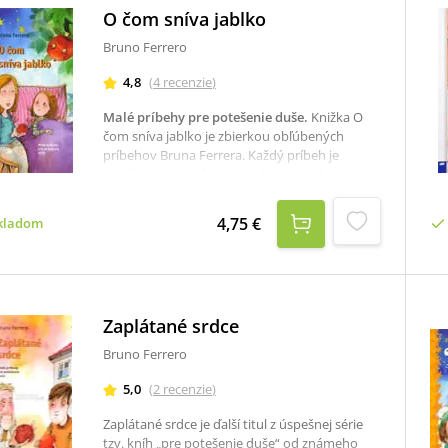
O čom sníva jablko
Bruno Ferrero
4,8
(
4
recenzie
)
Malé príbehy pre potešenie duše
.
Knižka O
čom sníva jablko je zbierkou obľúbených
príbehov Bruna Ferrera. Každý príbeh je
stručný, no výstižný - obsahuje istú duchovnú
múdrosť a je zakončený hlavnou myšlienkou.
Príbehy je vhodné "dávkovať" v malých
4,75 €
kladom
dávkach postupne každý deň; tak môže dôjsť
k premene v našom živote.
Zaplátané srdce
Bruno Ferrero
5,0
(
2
recenzie
)
Zaplátané srdce je ďalší titul z úspešnej série
tzv. kníh „pre potešenie duše“ od známeho