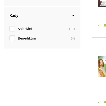
Rády
S
Saleziáni
(
17
)
Benediktíni
(
4
)
S