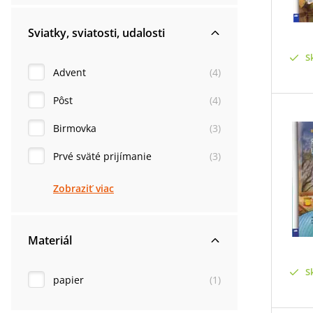
Sviatky, sviatosti, udalosti
S
Advent
(
4
)
Pôst
(
4
)
Birmovka
(
3
)
Prvé sväté prijímanie
(
3
)
Zobraziť viac
Materiál
S
papier
(
1
)