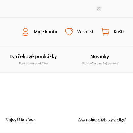
Moje konto
Wishlist
Košík
Darčekové poukážky
Novinky
Darčekové poukážky
Najnovšie v našej ponuke
Ako radíme tieto výsledky?
Najvyššia zľava