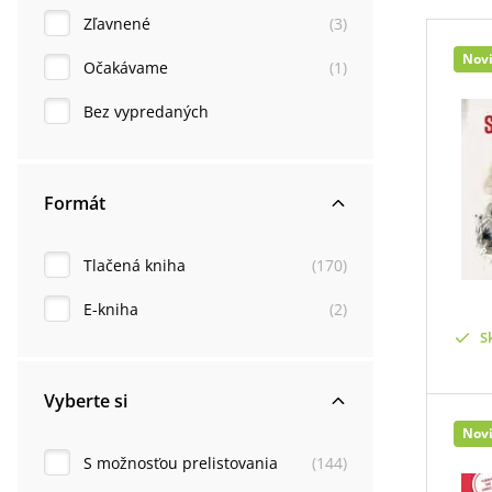
Zľavnené
(
3
)
Nov
Očakávame
(
1
)
Bez vypredaných
Formát
Tlačená kniha
(
170
)
E-kniha
(
2
)
S
Vyberte si
Nov
S možnosťou prelistovania
(
144
)