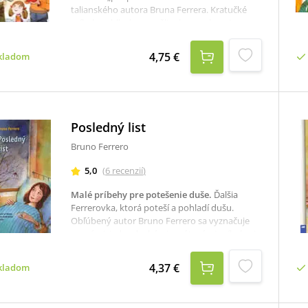
talianského autora Bruna Ferrera. Kratučké
príbehy s hlbokou myšlienkou na konci
povzbudia každú dušu a rozjasnia myseľ
človeka. Príbehy možno čítať pre osobnú
4,75 €
kladom
meditáciu, ale sú veľmi vhodné a nápomocné
aj pri katechézach v spoločenstve, či ako
povzbudivé čítanie v rodine.
Posledný list
Bruno Ferrero
5,0
(
6
recenzií
)
Malé príbehy pre potešenie duše
.
Ďalšia
Ferrerovka, ktorá poteší a pohladí dušu.
Obľúbený autor Bruno Ferrero sa vyznačuje
vecnými, jednoduchými a pútavými príbehmi,
ktoré sú krátke, no vo vnútri človeka
mnohokrát doznievajú ešte veľmi dlho. Iná nie
4,37 €
kladom
je ani kniha Posledný list, v ktorej nájdeme
opäť množstvo krásnych príbehov
obohatených o plnofarebné ilustrácie.