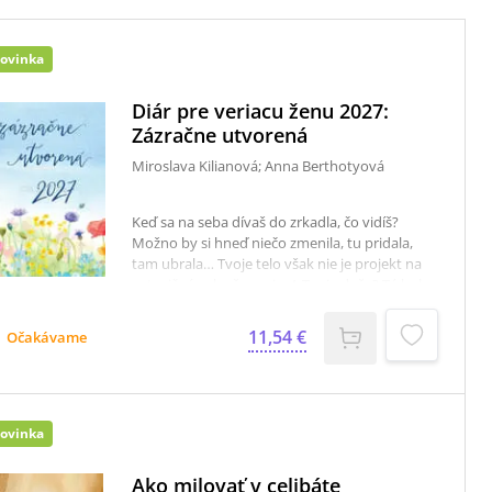
ovinka
Diár pre veriacu ženu 2027:
Zázračne utvorená
Miroslava Kilianová; Anna Berthotyová
Keď sa na seba dívaš do zrkadla, čo vidíš?
Možno by si hneď niečo zmenila, tu pridala,
tam ubrala… Tvoje telo však nie je projekt na
ustavičné vylepšovanie. A Tvoja duša? Tá bola
stvorená s obrovskou láskou a s konkrétnym
zámerom. Boh si Ťa vysníval už dávno a vložil
11,54 €
Očakávame
Ti do srdca poslanie ušité na mieru presne pre
Teba. Si predsa zázračne utvorená (Ž 139).Náš
najnovší Diár pre veriacu ženu 2027 – Zázračne
utvorená chce byť Tvojím sprievodcom na
tejto ceste každý jeden deň. V diári nájdeš
ovinka
zamyslenie na každý mesiac, praktické tipy,
priestor na zapisovanie, zhodnotenie mesiaca,
Ako milovať v celibáte