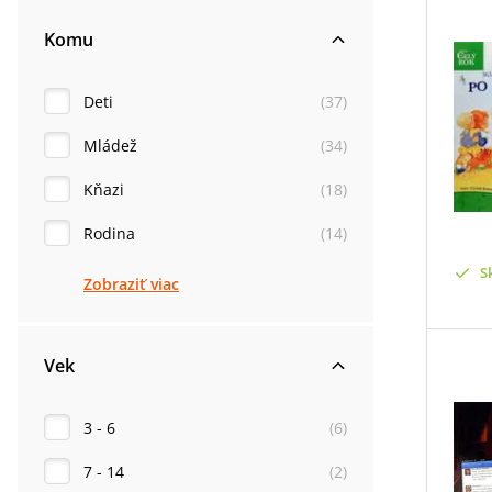
Komu
Deti
(
37
)
Mládež
(
34
)
Kňazi
(
18
)
Rodina
(
14
)
S
Zobraziť viac
Vek
3 - 6
(
6
)
7 - 14
(
2
)