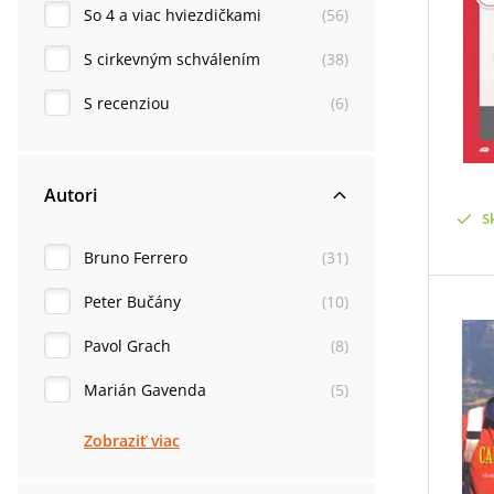
So 4 a viac hviezdičkami
(
56
)
S cirkevným schválením
(
38
)
S recenziou
(
6
)
Autori
S
Bruno Ferrero
(
31
)
Peter Bučány
(
10
)
Pavol Grach
(
8
)
Marián Gavenda
(
5
)
Zobraziť viac