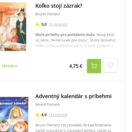
Koľko stojí zázrak?
Bruno Ferrero
5,0
(
5
recenzií
)
Malé príbehy pre potešenie duše
.
Nový titul
zo série ,,ferreroviek pre dušu“, ktorý dosiahol
veľké vydavateľské úspechy a bolo žiadané o
dotlač. Malá knižka s názvom Koľko stojí
zázrak? žne úspechy po celom svete.V tomto
zväzku sa nachádza niečo cez štyridsať
4,75 €
Skladom
poviedok s krásnou myšlienkou – niekedy
vtipnou, niekedy vážnou, ale vždy na
zamyslenie. Kniha je vhodná pre osobnú
meditáciu, pre katechétov, alebo na trávenie
príjemných spoločných večerov v rodine.
Adventný kalendár s príbehmi
Bruno Ferrero
4,9
(
7
recenzií
)
Bruno Ferrero raz povedal, že keď kresťania
začali rozprávať o narodení Ježiška, začali sa