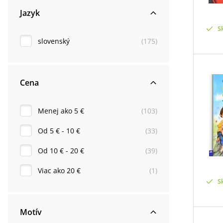
Jazyk
S
slovenský
(
175
)
Cena
Menej ako 5 €
(
103
)
Od 5 € - 10 €
(
33
)
Od 10 € - 20 €
(
39
)
Viac ako 20 €
(
1
)
S
Motív