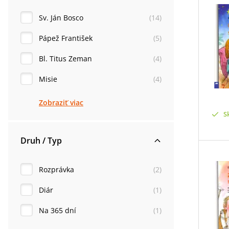
Sv. Ján Bosco
(
14
)
Pápež František
(
5
)
Bl. Titus Zeman
(
4
)
Misie
(
4
)
Zobraziť viac
S
Druh / Typ
Rozprávka
(
2
)
Diár
(
1
)
Na 365 dní
(
1
)