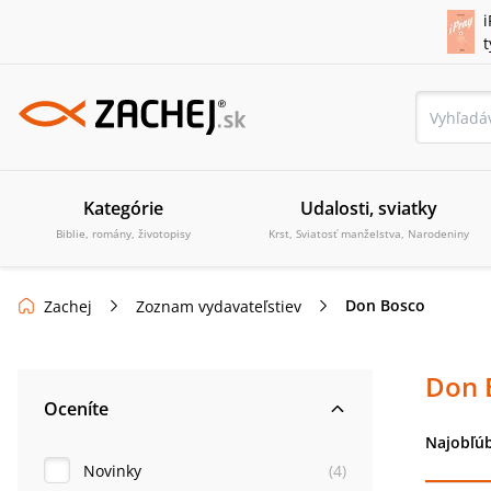
i
Kategórie
Udalosti, sviatky
Biblie, romány, životopisy
Krst, Sviatosť manželstva, Narodeniny
Don Bosco
Zachej
Zoznam vydavateľstiev
Don 
Oceníte
Najobľúb
Novinky
(
4
)