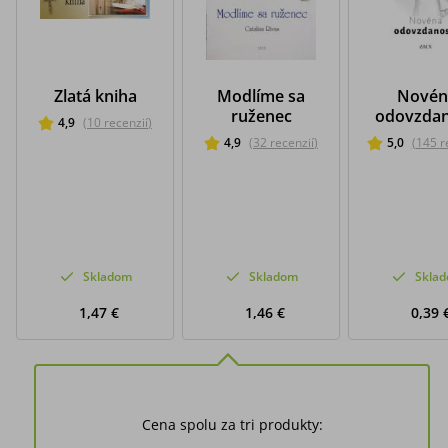
Zlatá kniha
Modlíme sa
Novén
ruženec
odovzdan
4,9
(
10
recenzií
)
4,9
(
32
recenzií
)
5,0
(
145
r
Skladom
Skladom
Skla
1,47 €
1,46 €
0,39 
Cena spolu za tri produkty: