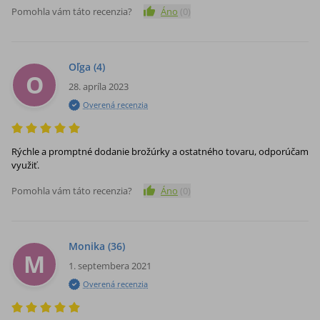
Pomohla vám táto recenzia?
Áno
(
0
)
Oľga
(4)
O
28. apríla 2023
Overená recenzia
Rýchle a promptné dodanie brožúrky a ostatného tovaru, odporúčam
využiť.
Pomohla vám táto recenzia?
Áno
(
0
)
Monika
(36)
M
1. septembera 2021
Overená recenzia