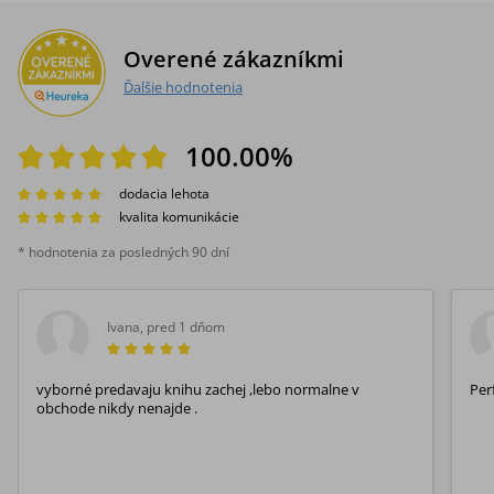
Overené zákazníkmi
Ďalšie hodnotenia
100.00
%
dodacia lehota
kvalita komunikácie
* hodnotenia za posledných 90 dní
Ivana
,
pred 1 dňom
vyborné predavaju knihu zachej ,lebo normalne v
Per
obchode nikdy nenajde .