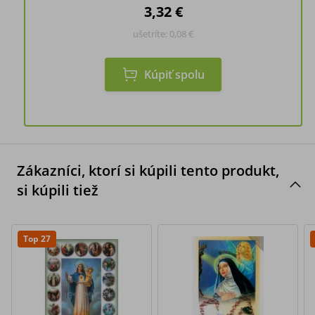
3,32 €
ušetríte:
0,08 €
Kúpiť spolu
Zákazníci, ktorí si kúpili tento produkt,
si kúpili tiež
Top 27