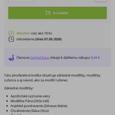
Do košíka
skladom
viac ako 10 ks
odosielame
(dnes 07.08.2026)
Členovia
ZachejClubu
získajú
k ďalšiemu nákupu
0,04 €
Táto plnofarebná knižka obsahuje základné modlitby, modlitby
ruženca a aj návod, ako sa modliť ruženec.
Základné modlitby:
Apoštolské vyznanie viery
Modlitba Pána (Otče náš)
Anjelské pozdravenie (Zdravas Mária)
Chváloslovie (Sláva Otcu)