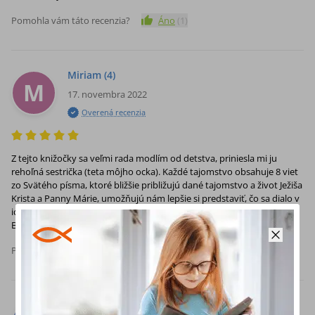
Pomohla vám táto recenzia?
Áno
(
1
)
Miriam
(4)
M
17. novembra 2022
Overená recenzia
Z tejto knižočky sa veľmi rada modlím od detstva, priniesla mi ju
rehoľná sestrička (teta môjho ocka). Každé tajomstvo obsahuje 8 viet
zo Svätého písma, ktoré bližšie približujú dané tajomstvo a život Ježiša
Krista a Panny Márie, umožňujú nám lepšie si predstaviť, čo sa dialo v
ich živote, rozjímať. Takýto ruženec nikoho neomrzí, len priblíži k
Bohu.
Pomohla vám táto recenzia?
Áno
(
1
)
Heuréka zákazník