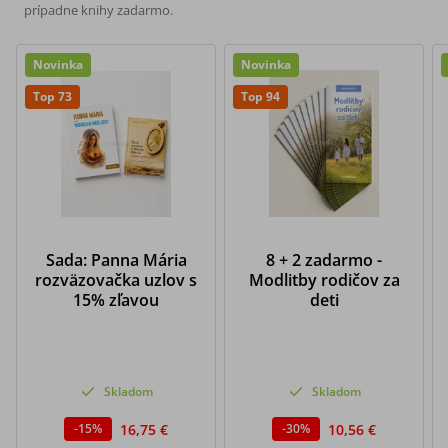
prípadne knihy zadarmo.
Novinka
Novinka
Top 73
Top 94
Sada: Panna Mária
8 + 2 zadarmo -
rozväzovačka uzlov s
Modlitby rodičov za
15% zľavou
deti
Skladom
Skladom
16,75 €
10,56 €
-
15
%
-
30
%