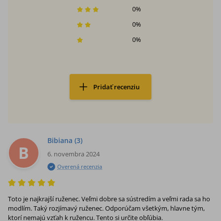
0
%
0
%
0
%
Pridať recenziu
Bibiana
(3)
B
6. novembra 2024
Overená recenzia
Toto je najkrajší ruženec. Veľmi dobre sa sústredím a veľmi rada sa ho
modlím. Taký rozjímavý ruženec. Odporúčam všetkým, hlavne tým,
ktorí nemajú vzťah k ružencu. Tento si určite obľúbia.