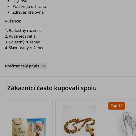
Ó, Ježišu
Pod tvoju ochranu
Zdravas Kráľovná
Ružence:
Radostný ruženec
Ruženec svetla
Bolestný ruženec
Slávnostný ru­ženec
Prečítať celý popis
Zákazníci často kupovali spolu
Top 10