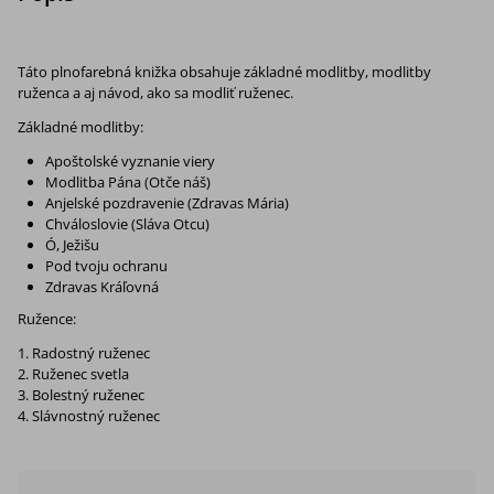
Táto plnofarebná knižka obsahuje základné modlitby, modlitby
ruženca a aj návod, ako sa modliť ruženec.
Základné modlitby:
Apoštolské vyznanie viery
Modlitba Pána (Otče náš)
Anjelské pozdravenie (Zdravas Mária)
Chváloslovie (Sláva Otcu)
Ó, Ježišu
Pod tvoju ochranu
Zdravas Kráľovná
Ružence:
Radostný ruženec
Ruženec svetla
Bolestný ruženec
Slávnostný ru­ženec