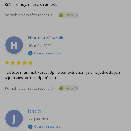
Krásne, moja mama sa potešila.
Pomohla vám táto recenzia?
Áno
(
0
)
Heuréka zákazník
H
10. mája 2020
Overená recenzia
Tak toto musí mať každý. Úplne perfektne zamyslenia jednotlivých
tajomstiev. Veľmi odporúčam.
Pomohla vám táto recenzia?
Áno
(
0
)
jana
(1)
J
22. júla 2016
Overená recenzia