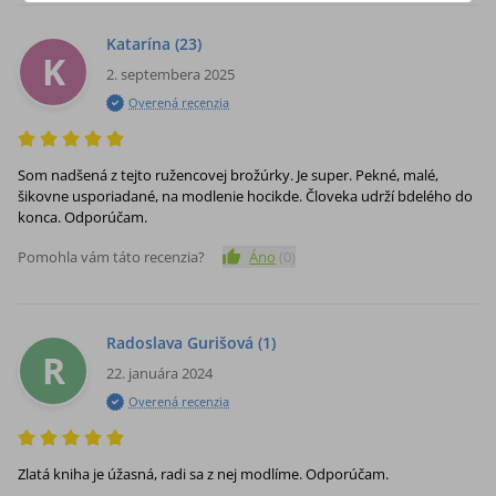
Katarína
(23)
K
2. septembera 2025
Overená recenzia
Som nadšená z tejto ružencovej brožúrky. Je super. Pekné, malé,
šikovne usporiadané, na modlenie hocikde. Človeka udrží bdelého do
konca. Odporúčam.
Pomohla vám táto recenzia?
Áno
(
0
)
Radoslava Gurišová
(1)
R
22. januára 2024
Overená recenzia
Zlatá kniha je úžasná, radi sa z nej modlíme. Odporúčam.