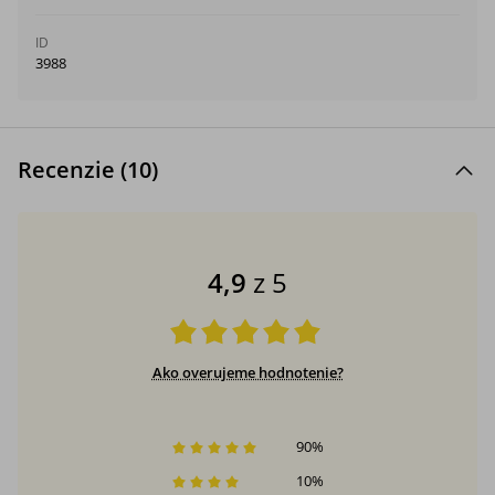
ID
3988
Recenzie (
10
)
4,9
z 5
Ako overujeme hodnotenie?
90
%
10
%