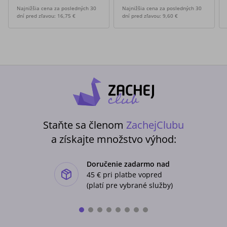
Najnižšia cena za posledných 30
Najnižšia cena za posledných 30
dní pred zľavou:
16,75 €
dní pred zľavou:
9,60 €
Staňte sa členom
ZachejClubu
a získajte množstvo výhod:
Doručenie zadarmo nad
ishlist-u
45 €
pri platbe vopred
(platí pre vybrané služby)