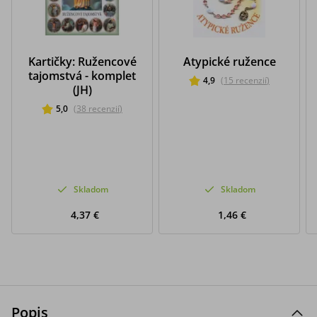
Kartičky: Ružencové
Atypické ružence
tajomstvá - komplet
4,9
(
15
recenzií
)
(JH)
5,0
(
38
recenzií
)
Skladom
Skladom
4,37 €
1,46 €
Popis