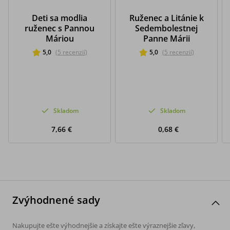
Deti sa modlia
Ruženec a Litánie k
ruženec s Pannou
Sedembolestnej
Máriou
Panne Márii
5,0
(
5
recenzií
)
5,0
(
5
recenzií
)
Skladom
Skladom
7,66 €
0,68 €
Zvýhodnené sady
Nakupujte ešte výhodnejšie a získajte ešte výraznejšie zľavy,