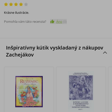
Krásne ilustrácie.
Pomohla vám táto recenzia?
Áno
(
0
)
Inšpiratívny kútik vyskladaný z nákupov
Zachejákov