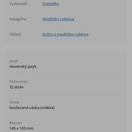
Vydavateľ
Svetielko
Kategória
Modlitby ruženca
Oblasť
Knihy o modlitbe ruženca
Jazyk
slovenský jazyk
Počet strán
32 strán
Väzba
brožovaná väzba (mäkká)
Rozmer
145 x 105 mm