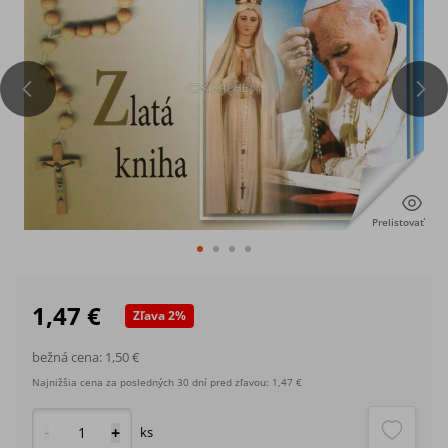
Prelistovať
1,47 €
Zľava
2
%
bežná cena:
1,50 €
Najnižšia cena za posledných 30 dní pred zľavou:
1,47 €
-
+
ks