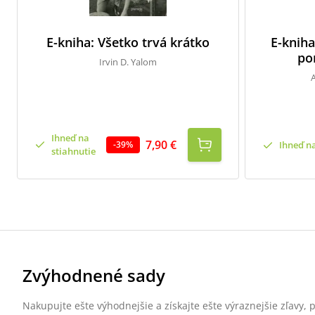
E-kniha: Všetko trvá krátko
E-kniha
po
Irvin D. Yalom
Ihneď na
7,90 €
Ihneď na
-
39
%
stiahnutie
Zvýhodnené sady
Nakupujte ešte výhodnejšie a získajte ešte výraznejšie zľavy,