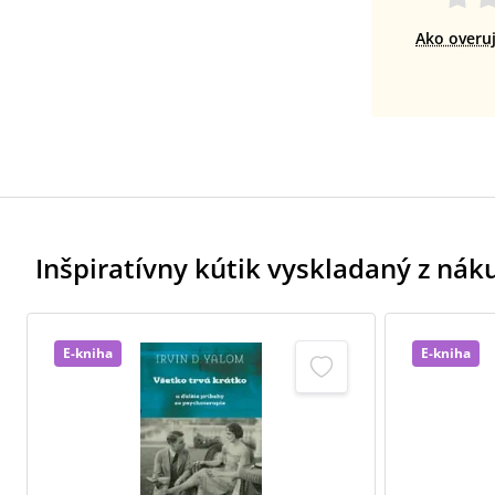
Ako overu
Inšpiratívny kútik vyskladaný z ná
E-kniha
E-kniha