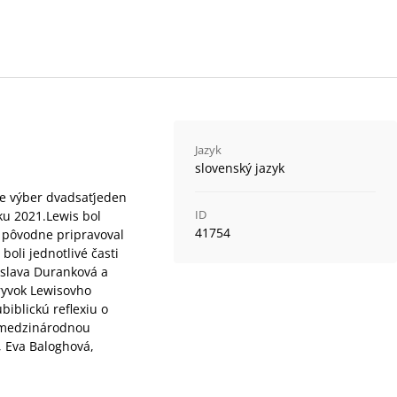
Jazyk
slovenský jazyk
je výber dvadsaťjeden
ID
oku 2021.Lewis bol
41754
l pôvodne pripravoval
oli jednotlivé časti
oslava Duranková a
ryvok Lewisovho
iblickú reflexiu o
a medzinárodnou
, Eva Baloghová,