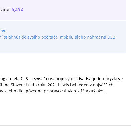
ákupu
0,48 €
ihy.
í stiahnúť do svojho počítača, mobilu alebo nahrať na USB
ia diela C. S. Lewisa“ obsahuje výber dvadsaťjeden úryvkov z
vyšli na Slovensku do roku 2021.Lewis bol jeden z najväčších
vky z jeho diel pôvodne pripravoval Marek Markuš ako...