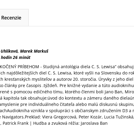
Recenzie
a Uhlíková, Marek Markuš
 hodín 26 minút
KOČENÝ PRÍBEHOM - študijná antológia diela C. S. Lewisa“ obsahu
ich najdôležitejších diel C. S. Lewisa, ktoré vyšli na Slovensku do r
ch kresťanských mysliteľov a autorov 20. storočia. Úryvky z jeho die
 články pre časopis .týždeň. Pre knižné vydanie a túto audioknihu b
írené s pomocou edičného tímu, ktorého členmi boli Jano Ban, Mir
dá kapitola tak obsahuje:úvod do kontextu a zámeru daného dielaú
amyslenie pre individuálneho čitateľa alebo malú diskusnú skupinub
achAudiokniha vznikla v spolupráci s občianskym združením D3 
 Navigators.Preklad: Viera Gregorcová, Peter Kozár, Lucia Tužinská
á, Patrick Frank | Hudba a zvuková réžia: Jaroslava Ban