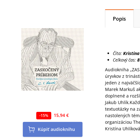
Popis
Číta:
Kristín
Celkový čas:
8
Audiokniha „ZAS
úryvkov z trinást
jeden z najväčší
Marek Markuš ako
doplnené a rozš
Jakub Uhlík.Kaž
textuotázky na z
15,94 €
nastolených tém
-
15
%
organizáciou The
Kristína Uhlíkov
Kúpiť
audioknihu