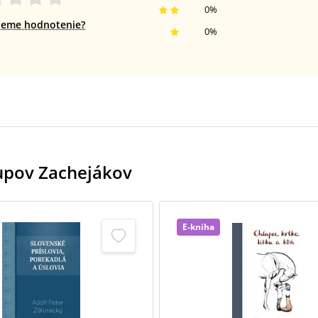
0
%
jeme hodnotenie?
0
%
kupov Zachejákov
E-kniha