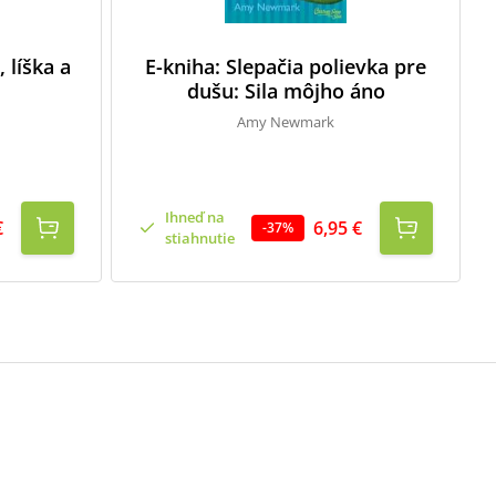
 líška a
E-kniha: Slepačia polievka pre
dušu: Sila môjho áno
Amy Newmark
Ihneď na
€
6,95 €
-
37
%
stiahnutie