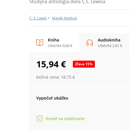
Študijná antológia diela C.S. Lewisa
•
C. S. Lewis
Marek Markuš
Kniha
Audiokniha
Ušetríte
0,60 €
Ušetríte
2,81 €
15,94 €
Zľava
15
%
bežná cena:
18,75 €
Vypočuť ukážku
ihneď na stiahnutie