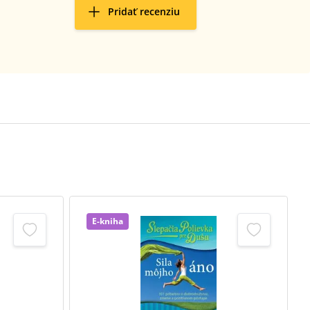
Pridať recenziu
E-kniha