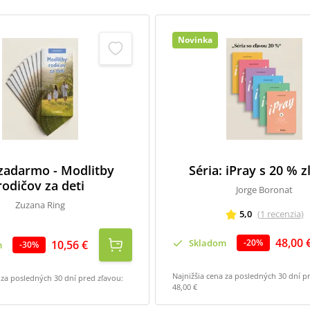
Novinka
 zadarmo - Modlitby
Séria: iPray s 20 % 
rodičov za deti
Jorge Boronat
Zuzana Ring
5,0
(
1
recenzia
)
48,00 
Skladom
-
20
%
10,56 €
m
-
30
%
Najnižšia cena za posledných 30 dní p
 za posledných 30 dní pred zľavou:
48,00 €