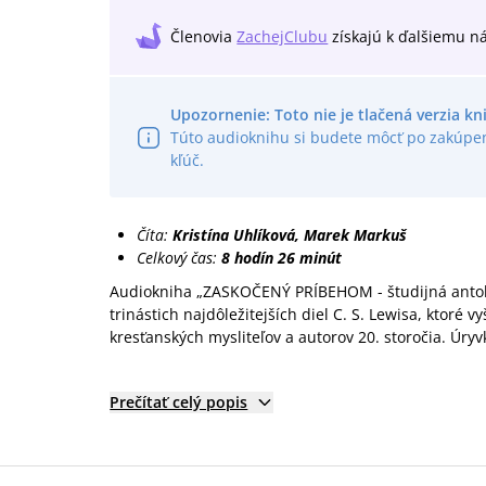
Členovia
ZachejClubu
získajú
k ďalšiemu n
Upozornenie: Toto nie je tlačená verzia kn
Túto audioknihu si budete môcť po zakúpen
kľúč.
Číta:
Kristína Uhlíková, Marek Markuš
Celkový čas:
8 hodín 26 minút
Audiokniha „ZASKOČENÝ PRÍBEHOM - študijná antológ
trinástich najdôležitejších diel C. S. Lewisa, ktoré 
kresťanských mysliteľov a autorov 20. storočia. Úry
Prečítať celý popis