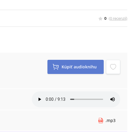
0
(
0
recenzií
)
Kúpiť
audioknihu
.
mp3