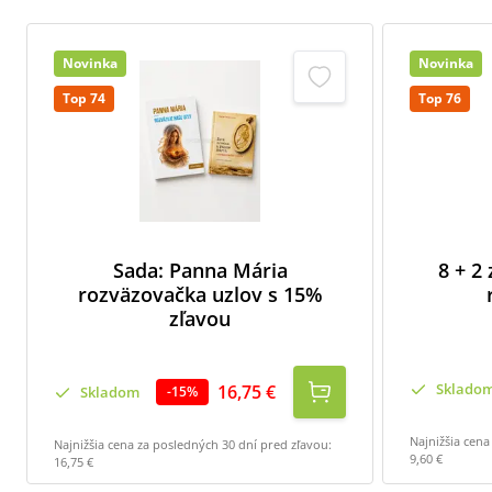
Novinka
Novinka
Top 74
Top 76
Sada: Panna Mária
8 + 2
rozväzovačka uzlov s 15%
zľavou
Sklado
16,75 €
Skladom
-
15
%
Najnižšia cena
Najnižšia cena za posledných 30 dní pred zľavou:
9,60 €
16,75 €