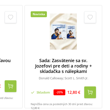
Novinka
zľavou
Sada: Zasvätenie sa sv.
Jozefovi pre deti a rodiny +
skladačka s nálepkami
Donald Calloway; Scott L. Smith Jr.
€
12,80 €
Skladom
-
20
%
red zľavou:
Najnižšia cena za posledných 30 dní pred zľavou:
12,80 €