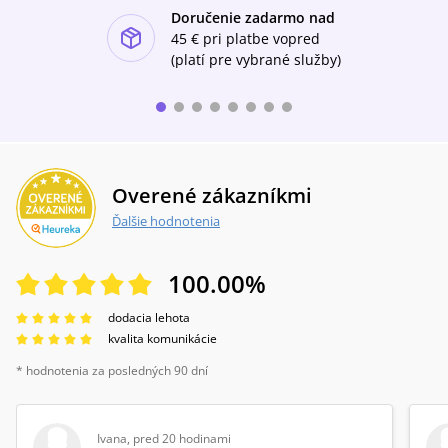
Doručenie zadarmo nad
ishlist-u
45 €
pri platbe vopred
(platí pre vybrané služby)
Overené zákazníkmi
Ďalšie hodnotenia
100.00
%
dodacia lehota
kvalita komunikácie
* hodnotenia za posledných 90 dní
Ivana
,
pred 20 hodinami