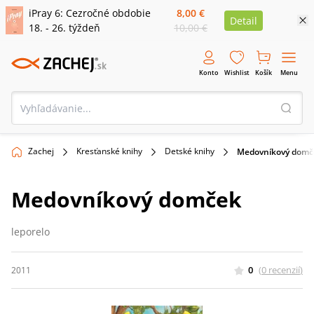
iPray 6: Cezročné obdobie
8,00 €
Detail
18. - 26. týždeň
10,00 €
Konto
Wishlist
Košík
Menu
Zachej
Kresťanské knihy
Detské knihy
Medovníkový domč
Medovníkový domček
leporelo
0
(
0
recenzií
)
2011