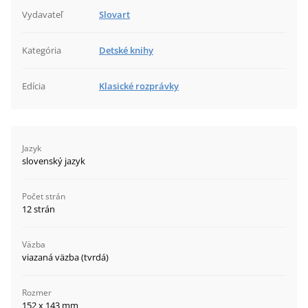
Vydavateľ
Slovart
Kategória
Detské knihy
Edícia
Klasické rozprávky
Jazyk
slovenský jazyk
Počet strán
12 strán
Väzba
viazaná väzba (tvrdá)
Rozmer
152 x 143 mm