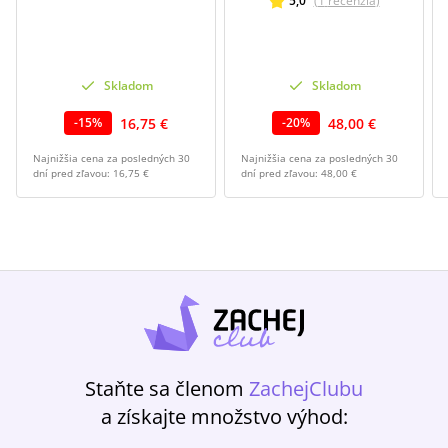
5,0
(
1
recenzia
)
Skladom
Skladom
16,75 €
48,00 €
-
15
%
-
20
%
Najnižšia cena za posledných 30
Najnižšia cena za posledných 30
dní pred zľavou:
16,75 €
dní pred zľavou:
48,00 €
Staňte sa členom
ZachejClubu
a získajte množstvo výhod: