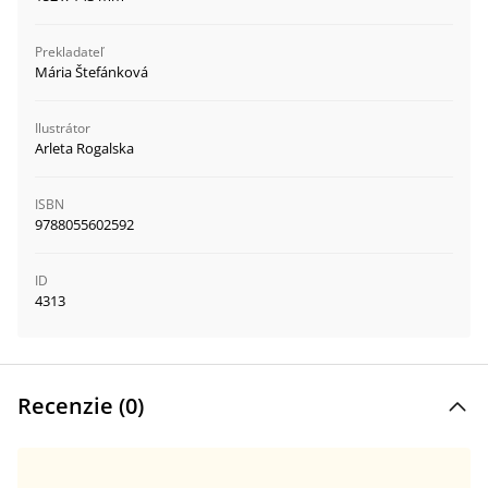
Prekladateľ
Mária Štefánková
Ilustrátor
Arleta Rogalska
ISBN
9788055602592
ID
4313
Recenzie (
0
)