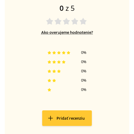
0
z 5
Ako overujeme hodnotenie?
0
%
0
%
0
%
0
%
0
%
Pridať recenziu