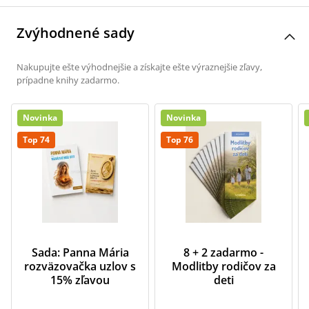
Zvýhodnené sady
Nakupujte ešte výhodnejšie a získajte ešte výraznejšie zľavy,
prípadne knihy zadarmo.
Novinka
Novinka
Top 74
Top 76
Sada: Panna Mária
8 + 2 zadarmo -
rozväzovačka uzlov s
Modlitby rodičov za
15% zľavou
deti