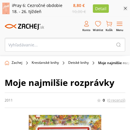
iPray 6: Cezročné obdobie
8,80 €
Detail
18. - 26. týždeň
10,00 €
Konto
Wishlist
Košík
Menu
Zachej
Kresťanské knihy
Detské knihy
Moje najmilšie roz
Moje najmilšie rozprávky
0
(
0
recenzií
)
2011