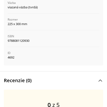
Väzba
viazaná väzba (tvrdá)
Rozmer
225 x 300 mm
ISBN
9788081120930
ID
4692
Recenzie (
0
)
0
z 5