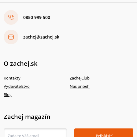
0850 999 500
zachej@zachej.sk
O zachej.sk
Kontakty
ZachejClub
Vydavateľstvo
Náš príbeh
Blog
Zachej magazín
Prihlásiť