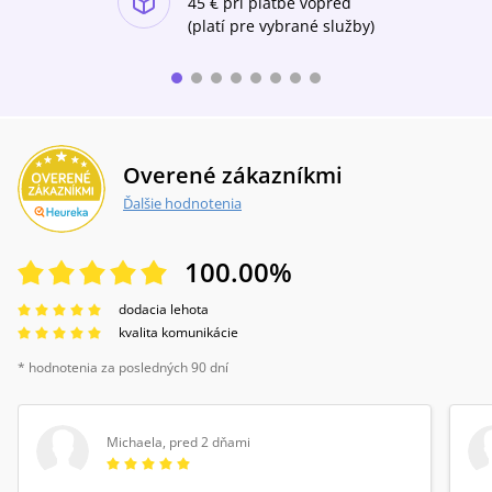
45 €
pri platbe vopred
(platí pre vybrané služby)
Overené zákazníkmi
Ďalšie hodnotenia
100.00
%
dodacia lehota
kvalita komunikácie
* hodnotenia za posledných 90 dní
Michaela
,
pred 2 dňami