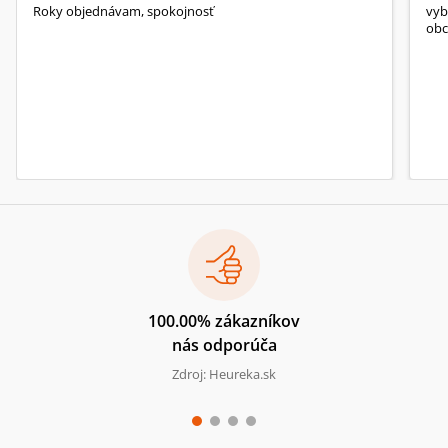
Roky objednávam, spokojnosť
vyb
obc
100.00% zákazníkov
nás odporúča
Zdroj: Heureka.sk