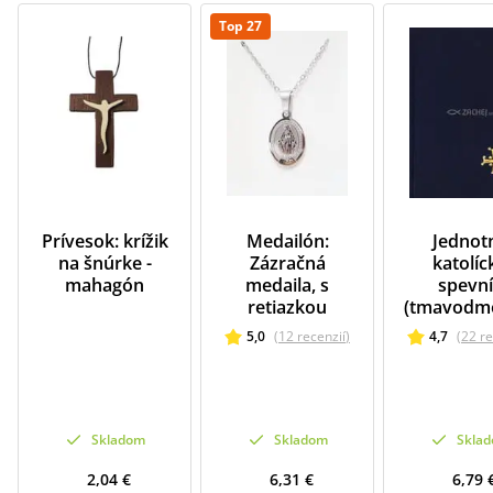
Top 27
Prívesok: krížik
Medailón:
Jednot
na šnúrke -
Zázračná
katolíc
mahagón
medaila, s
spevn
retiazkou
(tmavodm
5,0
(
12
recenzií
)
4,7
(
22
re
Skladom
Skladom
Skla
2,04 €
6,31 €
6,79 