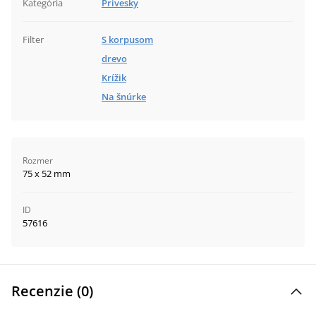
Kategória
Prívesky
Filter
S korpusom
drevo
Krížik
Na šnúrke
Rozmer
75 x 52 mm
ID
57616
Recenzie (
0
)