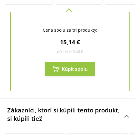
Cena spolu za tri produkty:
15,14 €
ušetríte:
0,46 €
Kúpiť spolu
Zákazníci, ktorí si kúpili tento produkt,
si kúpili tiež