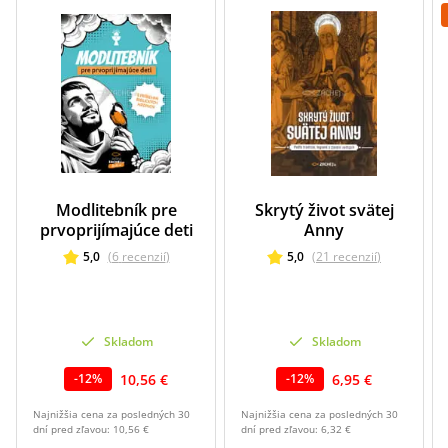
Modlitebník pre
Skrytý život svätej
prvoprijímajúce deti
Anny
5,0
(
6
recenzií
)
5,0
(
21
recenzií
)
Skladom
Skladom
10,56 €
6,95 €
-
12
%
-
12
%
Najnižšia cena za posledných 30
Najnižšia cena za posledných 30
dní pred zľavou:
10,56 €
dní pred zľavou:
6,32 €