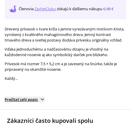
Členovia
ZachejClubu
získajú
k ďalšiemu nákupu
0,06 €
Drevený prívesok v tvare kríža s jemne vyrezávaným motívom Krista,
vyrobený z kvalitného mahagónového dreva. Jemný kontrast
tmavého dreva a svetlej postavy dodáva prívesku originálny vzhľad.
Vďaka jednoduchému a nadčasovému dizajnu je vhodný na
každodenné nosenie aj ako symbolický darček pre blízkeho.
Prívesok má rozmer 7,5 × 5,2 cm a je zavesený na šnúrke, takže je
pripravený na okamžité nosenie.
Každý...
Prečítať celý popis
Zákazníci často kupovali spolu