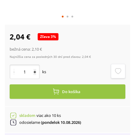
2,04 €
Zľava
3
%
bežná cena:
2,10 €
Najnižšia cena za posledných 30 dní pred zľavou:
2,04 €
-
+
ks
Do košíka
skladom
viac ako 10 ks
odosielame
(pondelok 10.08.2026)