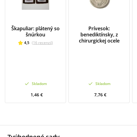
Škapuliar: plátený so
Prívesok:
šnúrkou
benediktínsky, z
chirurgickej ocele
4,5
(
16
recenzií
)
Skladom
Skladom
1,46 €
7,76 €
Zvýhodnené sady