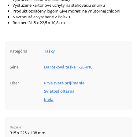
Vystužené kartónové úchyty na sťahovaciu šnúrku
Produkt označený logom Give more® na vnútornej chlopni
Navrhnuté a vyrobené v Poľsku
Rozmer: 31,5 x 22,5 x 10,8 cm
Kategória
Tašky
Séria
Darčeková taška T-2L-K10
Filter
Prvé sväté prijímanie
Sviatosť oltárna
biela
Rozmer
315 x 225 x 108 mm