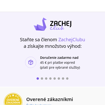
Staňte sa členom
ZachejClubu
a získajte množstvo výhod:
Doručenie zadarmo nad
ishlist-u
45 €
pri platbe vopred
(platí pre vybrané služby)
Overené zákazníkmi