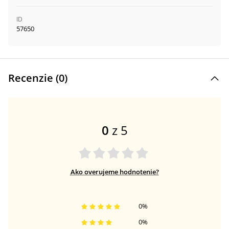
ID
57650
Recenzie (
0
)
0
z 5
Ako overujeme hodnotenie?
0
%
0
%