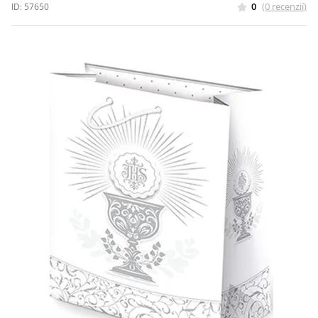
0
(
0
recenzií
)
ID:
57650