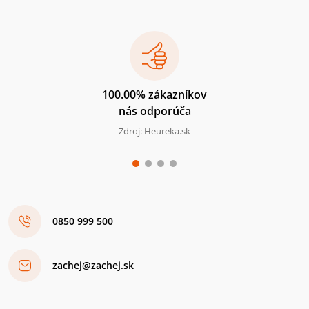
100.00% zákazníkov
nás odporúča
Zdroj: Heureka.sk
0850 999 500
zachej@zachej.sk