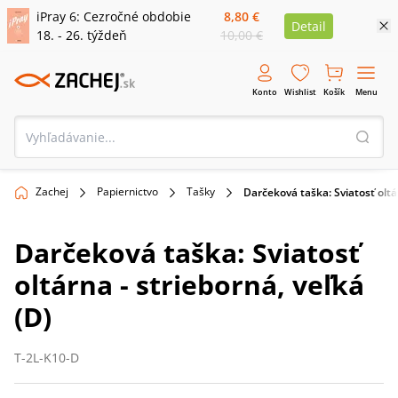
iPray 6: Cezročné obdobie
8,80 €
Detail
18. - 26. týždeň
10,00 €
Konto
Wishlist
Košík
Menu
Zachej
Papiernictvo
Tašky
​Darčeková taška: Sviatosť oltá
​Darčeková taška: Sviatosť
oltárna - strieborná, veľká
(D)
T-2L-K10-D