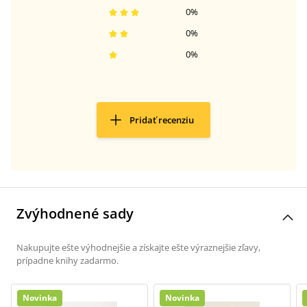
0
%
0
%
0
%
Pridať recenziu
Zvýhodnené sady
Nakupujte ešte výhodnejšie a získajte ešte výraznejšie zľavy,
prípadne knihy zadarmo.
Novinka
Novinka