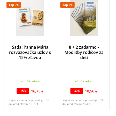
Top 78
Top 96
Sada: Panna Mária
8 + 2 zadarmo -
rozväzovačka uzlov s
Modlitby rodičov za
15% zľavou
deti
Skladom
Skladom
16,75 €
10,56 €
-
15
%
-
30
%
Najnižšia cena za posledných 30
Najnižšia cena za posledných 30
dní pred zľavou:
16,75 €
dní pred zľavou:
9,60 €