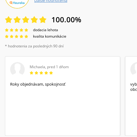
Ďalšie hodnotenia
100.00
%
dodacia lehota
kvalita komunikácie
* hodnotenia za posledných 90 dní
Michaela
,
pred 1 dňom
Roky objednávam, spokojnosť
vyb
obc