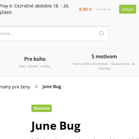
Pray 6: Cezročné obdobie 18. - 26.
8,80 €
10,00 €
Detail
týždeň
S motívom
Pre koho
Panna Mária Karmelská - Škapuliarska, Sv.
Deti, mládež, rodičia
Charbel
June Bug
mány pre ženy
Novinka
June Bug