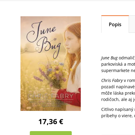
Popis
June Bug
odmaličk
parkoviská a mot
supermarkete ne
Chris Fabry
v ro
pozadí napínavéh
môže láska preko
rodičoch, ale aj j
Citlivo napísaný
príbehy o viere,
17,36 €