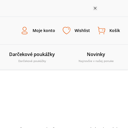
Moje konto
Wishlist
Košík
Darčekové poukážky
Novinky
Darčekové poukážky
Najnovšie v našej ponuke