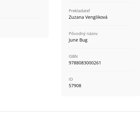
Prekladateľ
Zuzana Vengliková
Pôvodný názov
June Bug
ISBN
9788083000261
ID
57908