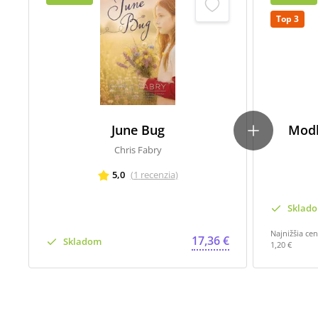
Top 3
June Bug
Modl
Chris Fabry
5,0
(
1
recenzia
)
Sklad
Najnižšia ce
17,36 €
Skladom
1,20 €