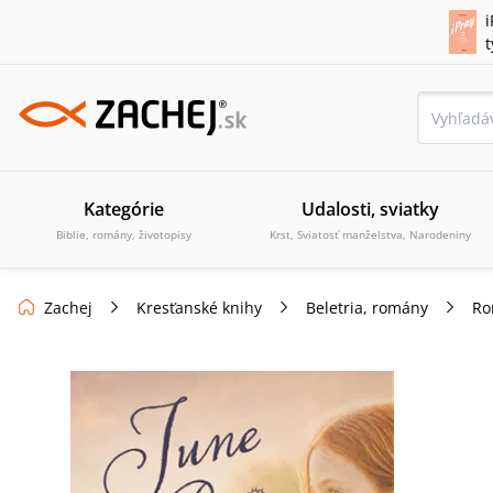
i
Kategórie
Udalosti, sviatky
Biblie, romány, životopisy
Krst, Sviatosť manželstva, Narodeniny
Zachej
Kresťanské knihy
Beletria, romány
Ro