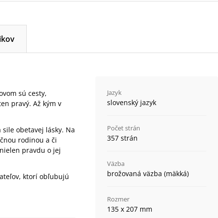
ikov
Jazyk
ovom sú cesty,
slovenský jazyk
ten pravý. Až kým v
Počet strán
sile obetavej lásky. Na
357 strán
očnou rodinou a či
nielen pravdu o jej
Väzba
brožovaná väzba (mäkká)
ateľov, ktorí obľubujú
Rozmer
135 x 207 mm