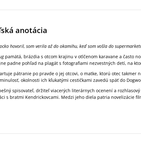
ľská anotácia
ocko hovoril, som verila až do okamihu, keď som vošla do supermarket
Bug
pamätá, brázdia s otcom krajinu v otlčenom karavane a často n
jne padne pohľad na plagát s fotografiami nezvestných detí, na k
artuje pátranie po pravde o jej otcovi, o matke, ktorú otec takmer
inulosť, okolnosti ich kľukatými cestičkami zavedú späť do Dogwoo
pešný spisovateľ, držiteľ viacerých literárnych ocenení a rozhlasov
ci s bratmi Kendrickovcami. Medzi jeho diela patria novelizácie f