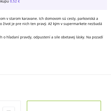
ákupu
0,52 €
com v starom karavane. Ich domovom sú cesty, parkoviská a
o život je pre nich ten pravý. Až kým v supermarkete nezbadá
h o hľadaní pravdy, odpustení a sile obetavej lásky. Na pozadí