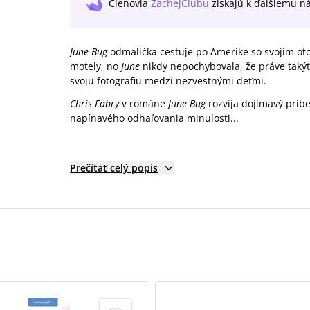
Členovia
ZachejClubu
získajú
k ďalšiemu n
June Bug
odmalička cestuje po Amerike so svojím ot
motely, no
June
nikdy nepochybovala, že práve takýt
svoju fotografiu medzi nezvestnými deťmi.
Chris Fabry
v románe
June Bug
rozvíja dojímavý príbe
napínavého odhaľovania minulosti...
Prečítať celý popis