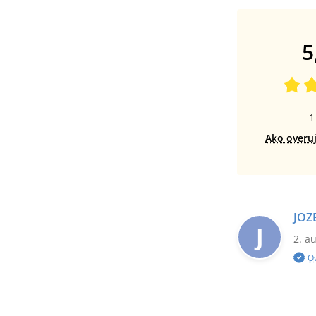
5
1
Ako overu
JOZ
J
2. a
O