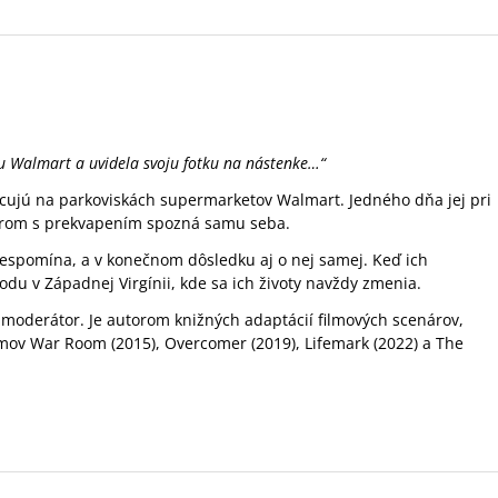
u Walmart a uvidela svoju fotku na nástenke…“
ocujú na parkoviskách supermarketov Walmart. Jedného dňa jej pri
torom s prekvapením spozná samu seba.
 nespomína, a v konečnom dôsledku aj o nej samej. Keď ich
du v Západnej Virgínii, kde sa ich životy navždy zmenia.
ý moderátor. Je autorom knižných adaptácií filmových scenárov,
ilmov War Room (2015), Overcomer (2019), Lifemark (2022) a The