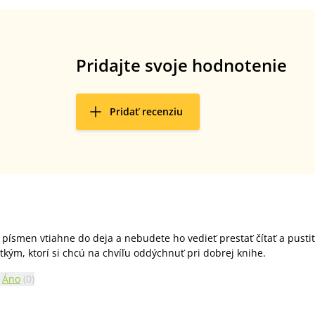
Pridajte svoje hodnotenie
Pridať recenziu
písmen vtiahne do deja a nebudete ho vedieť prestať čítať a pustiť
kým, ktorí si chcú na chvíľu oddýchnuť pri dobrej knihe.
Áno
(
0
)