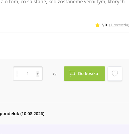
 a o tom, čo sa stane, keď zostaneme verní tým, ktorých
5,0
(
1
recenzia
)
-
+
Do košíka
ks
pondelok (10.08.2026)