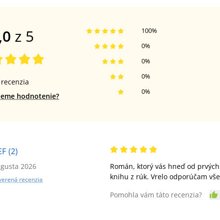
,0
z 5
100
%
0
%
0
%
0
%
recenzia
0
%
jeme hodnotenie?
EF
(2)
ugusta 2026
Román, ktorý vás hneď od prvých 
knihu z rúk. Vrelo odporúčam všet
verená recenzia
Pomohla vám táto recenzia?