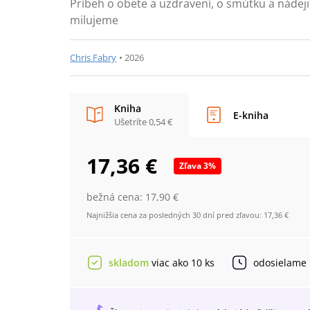
Príbeh o obete a uzdravení, o smútku a nádeji
milujeme
Chris Fabry
•
2026
Kniha
E-kniha
Ušetríte
0,54 €
17,36 €
Zľava
3
%
bežná cena:
17,90 €
Najnižšia cena za posledných 30 dní pred zľavou:
17,36 €
skladom
viac ako 10 ks
odosielame