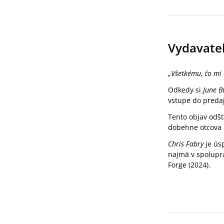
Vydavate
„Všetkému, čo mi 
Odkedy si
June 
vstupe do preda
Tento objav odšt
dobehne otcova m
Chris Fabry
je ús
najmä v spoluprá
Forge (2024).