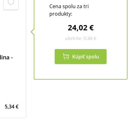
Cena spolu za tri
produkty:
24,02 €
ušetríte:
0,88 €
Kúpiť spolu
ina -
5,34 €