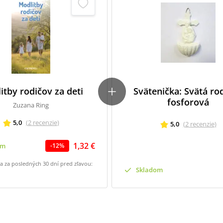
itby rodičov za deti
Svätenička: Svätá rod
fosforová
Zuzana Ring
5,0
(
2
recenzie
)
5,0
(
2
recenzie
)
1,32 €
om
-
12
%
na za posledných 30 dní pred zľavou:
Skladom