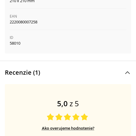
210 x 210 mm
EAN
2220080007258
ID
58010
Recenzie (
1
)
5,0
z 5
Ako overujeme hodnotenie?