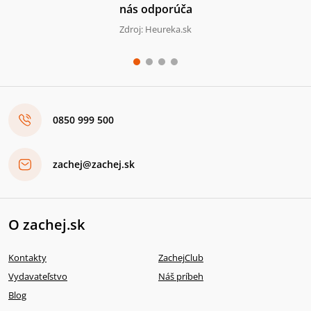
nás odporúča
Zdroj: Heureka.sk
0850 999 500
zachej@zachej.sk
O zachej.sk
Kontakty
ZachejClub
Vydavateľstvo
Náš príbeh
Blog