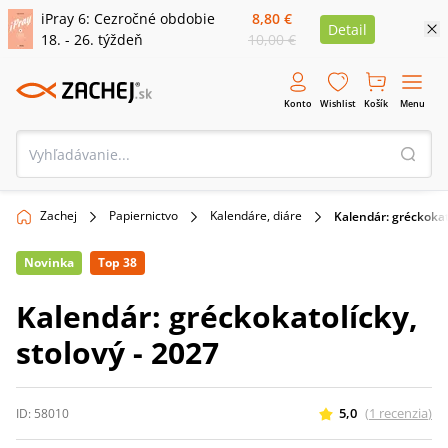
iPray 6: Cezročné obdobie
8,80 €
Detail
18. - 26. týždeň
10,00 €
Konto
Wishlist
Košík
Menu
Zachej
Papiernictvo
Kalendáre, diáre
Kalendár: gréckokato
Novinka
Top 38
Kalendár: gréckokatolícky,
stolový - 2027
5,0
(
1
recenzia
)
ID:
58010