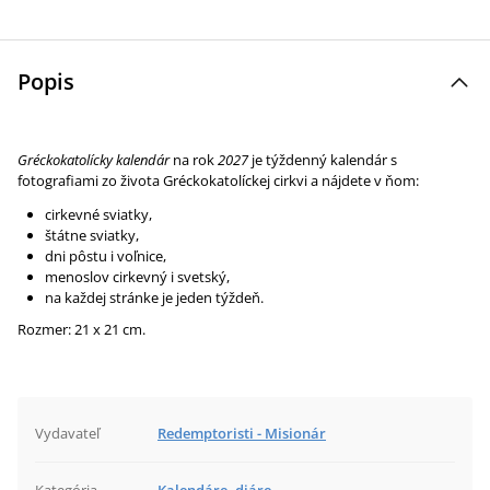
Popis
Gréckokatolícky kalendár
na rok
2027
je týždenný kalendár s
fotografiami zo života Gréckokatolíckej cirkvi a nájdete v ňom:
cirkevné sviatky,
štátne sviatky,
dni pôstu i voľnice,
menoslov cirkevný i svetský,
na každej stránke je jeden týždeň.
Rozmer: 21 x 21 cm.
Vydavateľ
Redemptoristi - Misionár