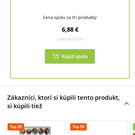
Cena spolu za tri produkty:
6,88 €
ušetríte:
0,22 €
Kúpiť spolu
Zákazníci, ktorí si kúpili tento produkt,
si kúpili tiež
Top 25
Top 59