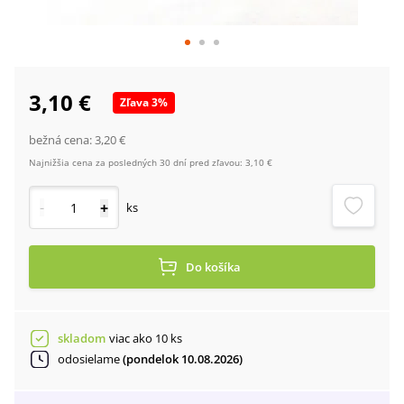
3,10 €
Zľava
3
%
bežná cena:
3,20 €
Najnižšia cena za posledných 30 dní pred zľavou:
3,10 €
-
+
ks
Do košíka
skladom
viac ako 10 ks
odosielame
(pondelok 10.08.2026)