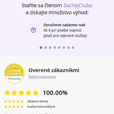
Staňte sa členom
ZachejClubu
a získajte množstvo výhod:
Doručenie zadarmo nad
ishlist-u
45 €
pri platbe vopred
(platí pre vybrané služby)
Overené zákazníkmi
Ďalšie hodnotenia
100.00
%
dodacia lehota
kvalita komunikácie