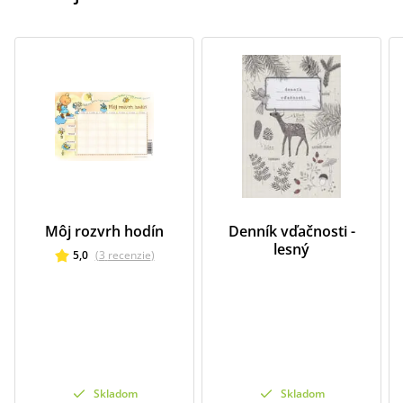
Môj rozvrh hodín
Denník vďačnosti -
lesný
5,0
(
3
recenzie
)
Skladom
Skladom