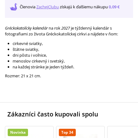
Členovia
ZachejClubu
získajú
k ďalšiemu nákupu
0,09 €
Gréckokatolícky kalendár
na rok
2027
je týždenný kalendár s
fotografiami zo života Gréckokatolíckej cirkvi a nájdete v ňom:
cirkevné sviatky,
štátne sviatky,
dni pôstu i voľnice,
menoslov cirkevný i svetský,
na každej stránke je jeden týždeň.
Rozmer: 21 x 21 cm.
Zákazníci často kupovali spolu
Novinka
Top 34