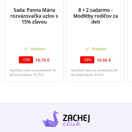
Sada: Panna Mária
8 + 2 zadarmo -
rozväzovačka uzlov s
Modlitby rodičov za
15% zľavou
deti
Skladom
Skladom
16,75 €
10,56 €
-
15
%
-
30
%
Najnižšia cena za posledných 30
Najnižšia cena za posledných 30
dní pred zľavou:
16,75 €
dní pred zľavou:
9,60 €