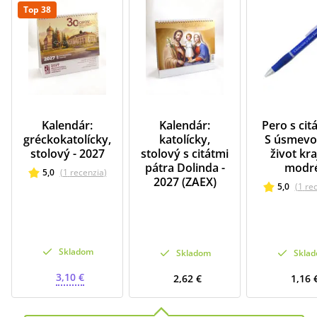
Top 38
Kalendár:
Kalendár:
Pero s cit
gréckokatolícky,
katolícky,
S úsmevo
stolový - 2027
stolový s citátmi
život kraj
pátra Dolinda -
modr
5,0
(
1
recenzia
)
2027 (ZAEX)
5,0
(
1
re
Skladom
Skladom
Skla
3,10 €
2,62 €
1,16 