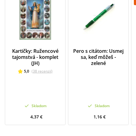
Kartičky: Ružencové
Pero s citátom: Usmej
tajomstvá - komplet
sa, keď môžeš -
(JH)
zelené
5,0
(
38
recenzií
)
Skladom
Skladom
4,37 €
1,16 €