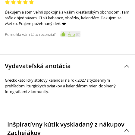
Ďakujem a som veľmi spokojná s vašim kresťanským obchodom. Tam
stále objednávam. Či sú kahance, obrázky, kalendáre. Ďakujem za
všetko. Prajem požehnaný deň. ❤️
Pomohla vám táto recenzia?
Áno
(
0
)
Vydavateľská anotácia
Gréckokatolícky stolový kalendár na rok 2027 s týždenným
prehľadom liturgických sviatkov a kalendárom mien doplnený
fotografiami z komunity.
Inšpiratívny kútik vyskladaný z nákupov
Zachejákov