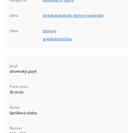
Kategória
Kalendáre, diáre
Séria
Gréckokatolícky stolový kalendár
Filter
Stolový
gréckokatolícka
Jazyk
slovenský jazyk
Počet strán
56 strán
Väzba
špirálová väzba
Rozmer