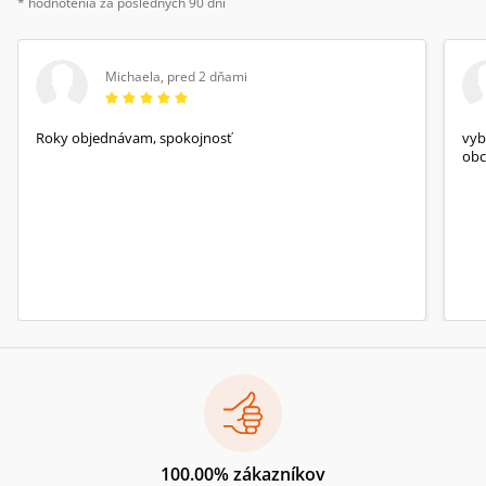
* hodnotenia za posledných 90 dní
Michaela
,
pred 2 dňami
Roky objednávam, spokojnosť
vyb
obc
100.00% zákazníkov