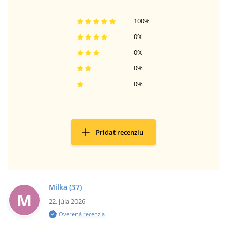
100
%
0
%
0
%
0
%
0
%
Pridať recenziu
Milka
(37)
M
22. júla 2026
Overená recenzia