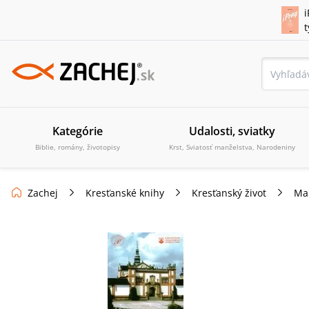
i
Kategórie
Udalosti, sviatky
Biblie, romány, životopisy
Krst, Sviatosť manželstva, Narodeniny
Zachej
Kresťanské knihy
Kresťanský život
Mar