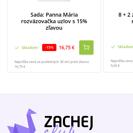
Sada: Panna Mária
8 + 2
rozväzovačka uzlov s 15%
zľavou
Sklado
16,75 €
Skladom
-
15
%
Najnižšia cena
Najnižšia cena za posledných 30 dní pred zľavou:
9,60 €
16,75 €