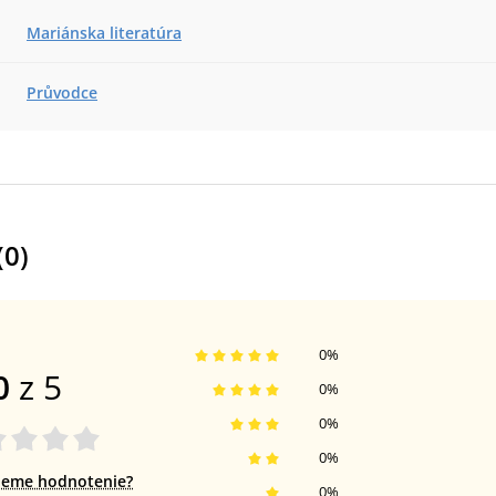
Mariánska literatúra
Průvodce
(
0
)
0
%
0
z 5
0
%
0
%
0
%
jeme hodnotenie?
0
%