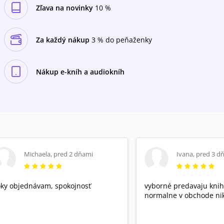
Zľava na novinky
10 %
Za každý nákup
3 % do peňaženky
Nákup e-kníh a audiokníh
Michaela
,
pred 2 dňami
Ivana
,
pred 3 d
ky objednávam, spokojnosť
vyborné predavaju knih
normalne v obchode nik