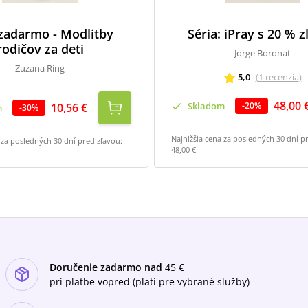
 zadarmo - Modlitby
Séria: iPray s 20 % 
rodičov za deti
Jorge Boronat
Zuzana Ring
5,0
(
1
recenzia
)
48,00 
Skladom
-
20
%
10,56 €
m
-
30
%
Najnižšia cena za posledných 30 dní p
 za posledných 30 dní pred zľavou:
48,00 €
Doručenie zadarmo nad
45 €
pri platbe vopred (platí pre vybrané služby)