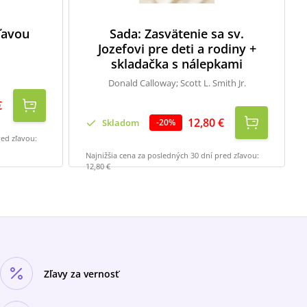
zľavou
Sada: Zasvätenie sa sv.
Jozefovi pre deti a rodiny +
skladačka s nálepkami
Donald Calloway; Scott L. Smith Jr.
€
12,80 €
Skladom
-
20
%
red zľavou:
Najnižšia cena za posledných 30 dní pred zľavou:
12,80 €
Zľavy za vernosť