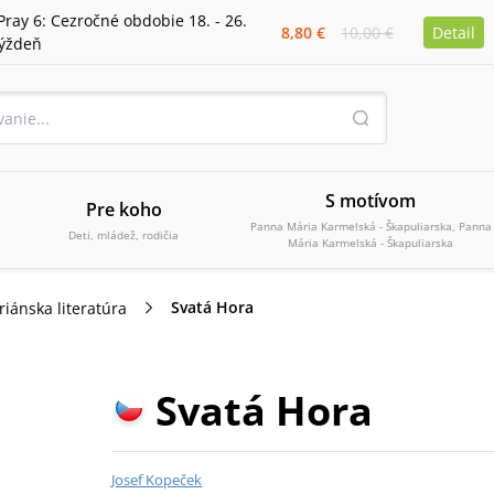
Pray 6: Cezročné obdobie 18. - 26.
8,80 €
10,00 €
Detail
týždeň
S motívom
Pre koho
Panna Mária Karmelská - Škapuliarska, Panna
Deti, mládež, rodičia
Mária Karmelská - Škapuliarska
Svatá Hora
iánska literatúra
Svatá Hora
Josef Kopeček