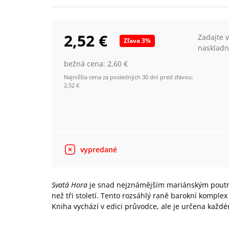
2,52 €
Zadajte 
Zľava
3
%
naskladn
bežná cena:
2,60 €
Najnižšia cena za posledných 30 dní pred zľavou:
2,52 €
vypredané
Svatá Hora
je snad nejznámějším mariánským poutn
než tři století. Tento rozsáhlý raně barokní komplex
Kniha vychází v edici průvodce, ale je určena každ