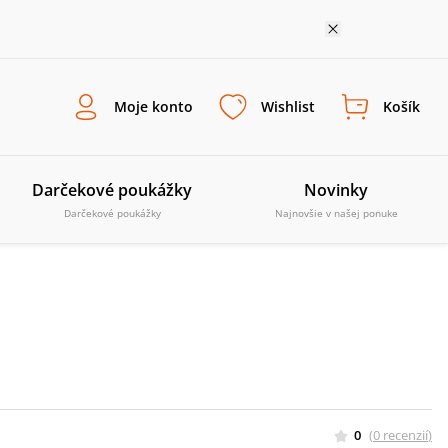
Moje konto
Wishlist
Košík
Darčekové poukážky
Novinky
Darčekové poukážky
Najnovšie v našej ponuke
0
(
0
recenzií
)