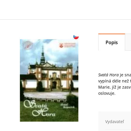
Popis
Svatá Hora
je sn
vypíná déle než 
Marie, jíž je za
oslovuje.
Vydavateľ