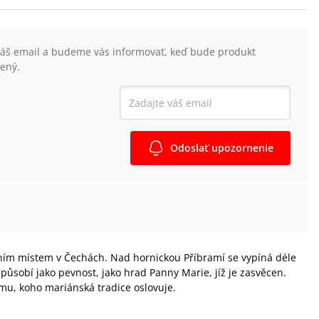
váš email a budeme vás informovať, keď bude produkt
ený.
Odoslať upozornenie
ím místem v Čechách. Nad hornickou Příbramí se vypíná déle
 působí jako pevnost, jako hrad Panny Marie, jíž je zasvěcen.
ému, koho mariánská tradice oslovuje.