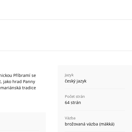
Jazyk
ickou Příbramí se
český jazyk
t, jako hrad Panny
o mariánská tradice
Počet strán
64 strán
Väzba
brožovaná väzba (mäkká)