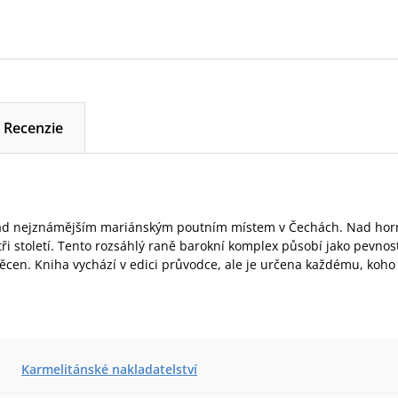
Recenzie
ad nejznámějším mariánským poutním místem v Čechách. Nad horn
tři století. Tento rozsáhlý raně barokní komplex působí jako pevnos
svěcen. Kniha vychází v edici průvodce, ale je určena každému, koh
Karmelitánské nakladatelství