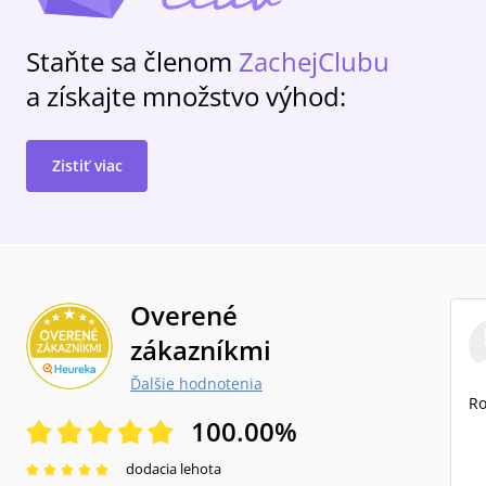
Staňte sa členom
ZachejClubu
a získajte množstvo výhod:
Zistiť viac
Overené
zákazníkmi
Ďalšie hodnotenia
Ro
100.00
%
dodacia lehota