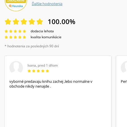
Ďalšie hodnotenia
100.00
%
dodacia lehota
kvalita komunikácie
* hodnotenia za posledných 90 dní
Ivana
,
pred 1 dňom
vyborné predavaju knihu zachej ,lebo normalne v
Per
obchode nikdy nenajde .