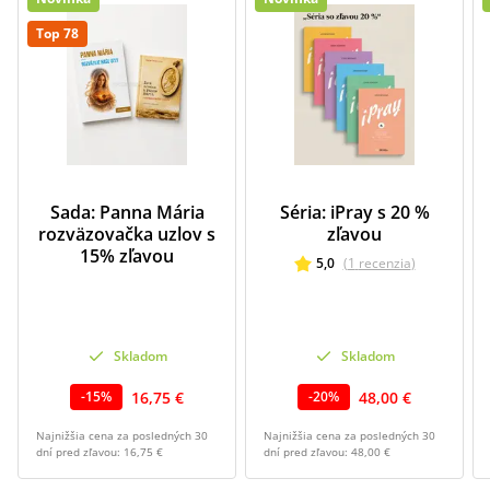
Top 78
Sada: Panna Mária
Séria: iPray s 20 %
rozväzovačka uzlov s
zľavou
15% zľavou
5,0
(
1
recenzia
)
Skladom
Skladom
16,75 €
48,00 €
-
15
%
-
20
%
Najnižšia cena za posledných 30
Najnižšia cena za posledných 30
dní pred zľavou:
16,75 €
dní pred zľavou:
48,00 €