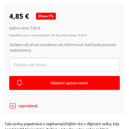
4,85 €
Zľava
3
%
bežná cena:
5,00 €
Najnižšia cena za posledných 30 dní pred zľavou:
4,85 €
Zadajte váš email a budeme vás informovať, keď bude produkt
naskladnený.
Odoslať upozornenie
vypredané
Tato kniha pojednává o nejdramatičtějším dni v dějinách světa, kdy