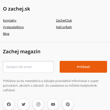
O zachej.sk
Kontakty
ZachejClub
Vydavateľstvo
Náš príbeh
Blog
Zachej magazín
Prihlásiť
Prihláste sa do newslettra a získajte pravidelné informácie o super
ponukách, akciách a zľavách. Zo zasielania sa môžete kedykoľvek
odhlásiť.