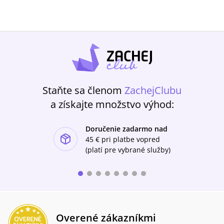
Staňte sa členom
ZachejClubu
a získajte množstvo výhod:
Doručenie zadarmo nad
ishlist-u
45 €
pri platbe vopred
(platí pre vybrané služby)
Overené zákazníkmi