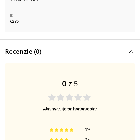
ID
6286
Recenzie (
0
)
0
z 5
Ako overujeme hodnotenie?
0
%
0
%