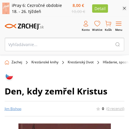
iPray 6: Cezročné obdobie
8,00 €
Detail
18. - 26. týždeň
10,00 €
Konto
Wishlist
Košík
Menu
Zachej
Kresťanské knihy
Kresťanský život
Hľadanie, spoz
Den, kdy zemřel Kristus
0
(
0
recenzií
)
Jim Bishop