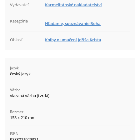
Vydavateľ
Karmelitánské nakladatelství
Kategória
Hľadanie, spoznávanie Boha
Oblasť
Knihy o umučení Ježiša Krista
Jazyk
český jazyk
Väzba
viazaná väzba (tvrdá)
Rozmer
153 x 210 mm
ISBN
9788071929321