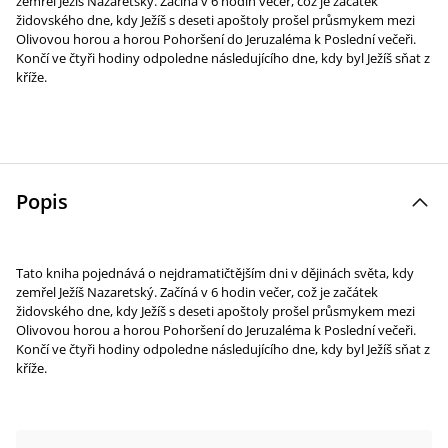
zemřel Ježíš Nazaretský. Začíná v 6 hodin večer, což je začátek
židovského dne, kdy Ježíš s deseti apoštoly prošel průsmykem mezi
Olivovou horou a horou Pohoršení do Jeruzaléma k Poslední večeři.
Končí ve čtyři hodiny odpoledne následujícího dne, kdy byl Ježíš sňat z
kříže.
Popis
Tato kniha pojednává o nejdramatičtějším dni v dějinách světa, kdy
zemřel Ježíš Nazaretský. Začíná v 6 hodin večer, což je začátek
židovského dne, kdy Ježíš s deseti apoštoly prošel průsmykem mezi
Olivovou horou a horou Pohoršení do Jeruzaléma k Poslední večeři.
Končí ve čtyři hodiny odpoledne následujícího dne, kdy byl Ježíš sňat z
kříže.