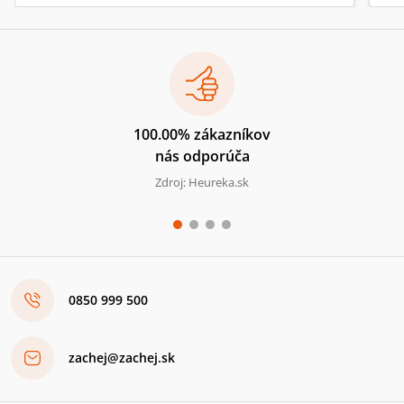
100.00% zákazníkov
nás odporúča
Zdroj: Heureka.sk
0850 999 500
zachej@zachej.sk