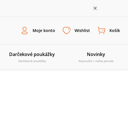
Moje konto
Wishlist
Košík
Darčekové poukážky
Novinky
Darčekové poukážky
Najnovšie v našej ponuke