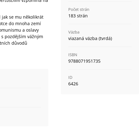
idercoschim
vzpomíná na
Počet strán
183 strán
 jak se mu několikrát
o otce do mnoha zemí
komunismu a oslavy
Väzba
 a s pozdějším vážným
viazaná väzba (tvrdá)
otních důvodů
ISBN
9788071951735
ID
6426