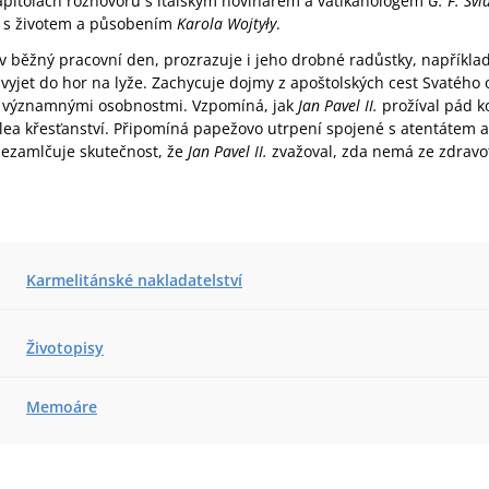
pitolách rozhovorů s italským novinářem a vatikanologem
G. F. Sv
é s životem a působením
Karola Wojtyły
.
 běžný pracovní den, prozrazuje i jeho drobné radůstky, například
i vyjet do hor na lyže. Zachycuje dojmy z apoštolských cest Svatéh
 s významnými osobnostmi. Vzpomíná, jak
Jan Pavel II.
prožíval pád 
ilea křesťanství. Připomíná papežovo utrpení spojené s atentátem
ezamlčuje skutečnost, že
Jan Pavel II.
zvažoval, zda nemá ze zdrav
Karmelitánské nakladatelství
Životopisy
Memoáre