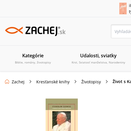
i
Kategórie
Udalosti, sviatky
Biblie, romány, životopisy
Krst, Sviatosť manželstva, Narodeniny
Život s 
Zachej
Kresťanské knihy
Životopisy