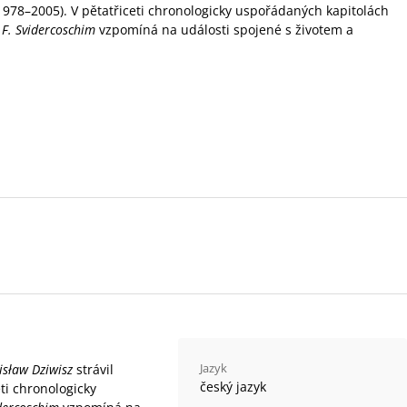
(1978–2005). V pětatřiceti chronologicky uspořádaných kapitolách
 F. Svidercoschim
vzpomíná na události spojené s životem a
Jazyk
isław Dziwisz
strávil
český jazyk
ti chronologicky