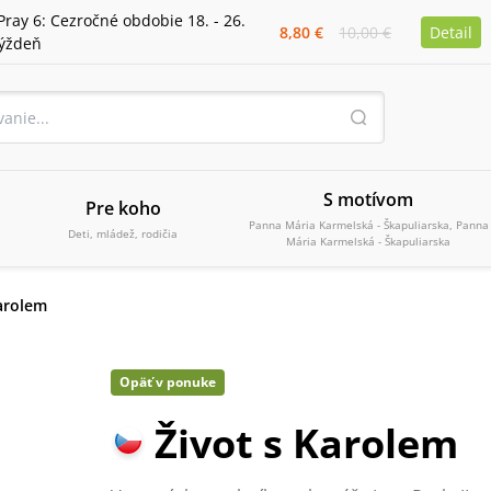
Pray 6: Cezročné obdobie 18. - 26.
8,80 €
10,00 €
Detail
týždeň
S motívom
Pre koho
Panna Mária Karmelská - Škapuliarska, Panna
Deti, mládež, rodičia
Mária Karmelská - Škapuliarska
Karolem
Opäť v ponuke
Život s Karolem