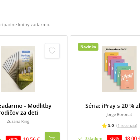
 prípadne knihy zadarmo.
Novinka
 zadarmo - Modlitby
Séria: iPray s 20 % 
rodičov za deti
Jorge Boronat
Zuzana Ring
5,0
(
1
recenzia
)
48,00 
Skladom
-
20
%
10,56 €
m
-
30
%