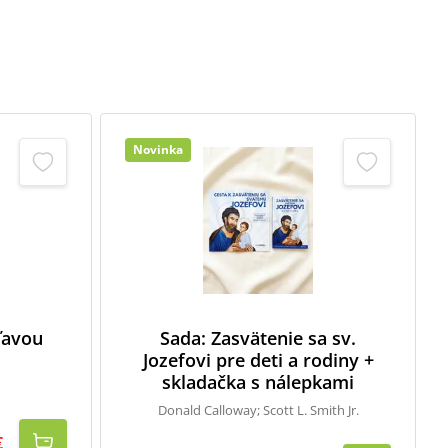
Novinka
zľavou
Sada: Zasvätenie sa sv.
Jozefovi pre deti a rodiny +
skladačka s nálepkami
Donald Calloway; Scott L. Smith Jr.
€