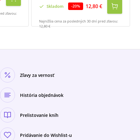
12,80 €
Skladom
-
20
%
red zľavou:
Najnižšia cena za posledných 30 dní pred zľavou:
12,80 €
Zľavy za vernosť
História objednávok
Prelistovanie kníh
Pridávanie do Wishlist-u