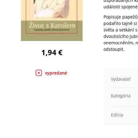
uspořádaných ka
události spojen
Popisuje papežův
podařilo tajně s
světa a setkání
dvoutisícího jub
onemocněním, n
odstoupit.
1,94 €
vypredané
Vydavateľ
Kategória
Edícia