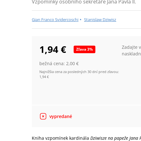
Vzpomínky osobního sekretáře Jana Pavla II.
•
Gian Franco Svidercoschi
Stanislaw Dziwisz
1,94 €
Zadajte 
Zľava
3
%
naskladn
bežná cena:
2,00 €
Najnižšia cena za posledných 30 dní pred zľavou:
1,94 €
vypredané
Kniha vzpomínek kardinála
Dziwisze na papeže Jana P