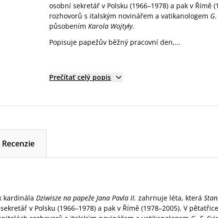
osobní sekretář v Polsku (1966–1978) a pak v Římě 
rozhovorů s italským novinářem a vatikanologem
G.
působením
Karola Wojtyły
.
Popisuje papežův běžný pracovní den,...
Prečítať celý popis
Recenzie
 kardinála
Dziwisze na papeže Jana Pavla II.
zahrnuje léta, která
Stan
 sekretář v Polsku (1966–1978) a pak v Římě (1978–2005). V pětatřice