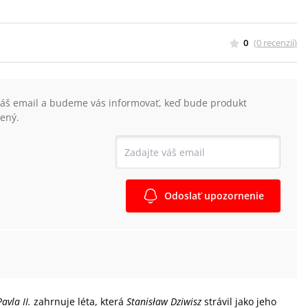
0
(
0
recenzií
)
váš email a budeme vás informovať, keď bude produkt
ený.
Odoslať upozornenie
avla II.
zahrnuje léta, která
Stanisław Dziwisz
strávil jako jeho