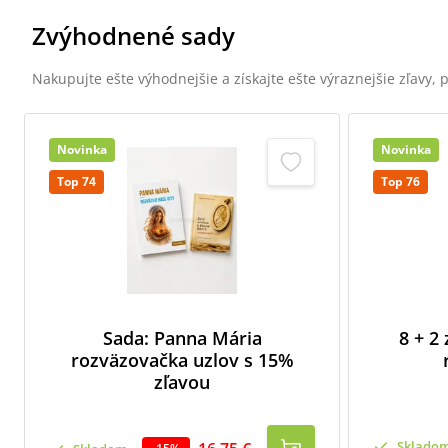
Zvýhodnené sady
Nakupujte ešte výhodnejšie a získajte ešte výraznejšie zľavy,
Novinka
Novinka
Top 74
Top 76
Sada: Panna Mária
8 + 2
rozväzovačka uzlov s 15%
zľavou
Sklado