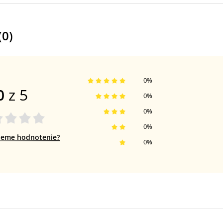
(
0
)
0
%
0
z 5
0
%
0
%
0
%
jeme hodnotenie?
0
%