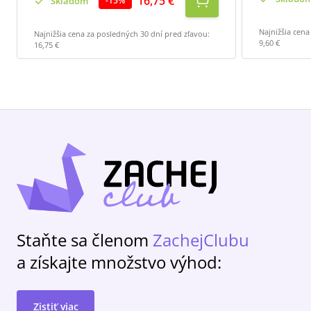
16,75 €
Skladom
-
15
%
Najnižšia cena
Najnižšia cena za posledných 30 dní pred zľavou:
9,60 €
16,75 €
Staňte sa členom
ZachejClubu
a získajte množstvo výhod:
Zistiť viac