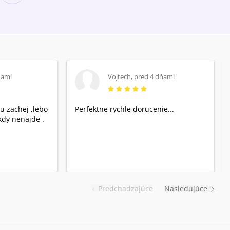
ňami
Vojtech
,
pred 4 dňami
u zachej ,lebo
Perfektne rychle dorucenie...
dy nenajde .
Predchadzajúce
Nasledujúce