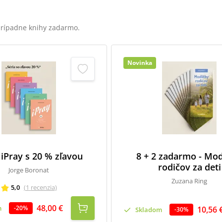
 prípadne knihy zadarmo.
Novinka
 iPray s 20 % zľavou
8 + 2 zadarmo - Mod
rodičov za deti
Jorge Boronat
Zuzana Ring
5,0
(
1
recenzia
)
48,00 €
m
-
20
%
10,56 
Skladom
-
30
%