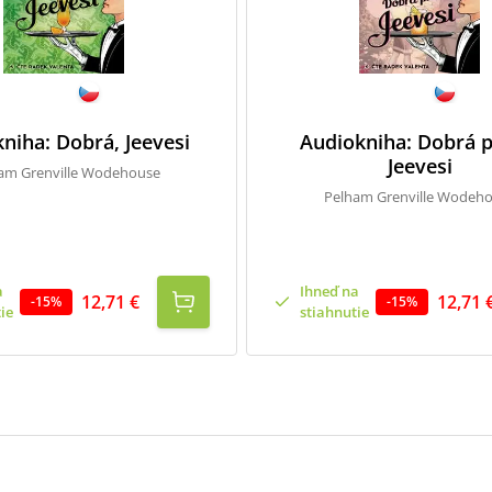
niha: Dobrá, Jeevesi
Audiokniha: Dobrá p
Jeevesi
am Grenville Wodehouse
Pelham Grenville Wodeh
a
Ihneď na
12,71 €
12,71 
-
15
%
-
15
%
ie
stiahnutie