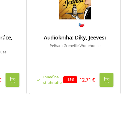
ráce,
Audiokniha: Díky, Jeevesi
Pelham Grenville Wodehouse
ouse
Ihneď na
€
12,71 €
-
15
%
stiahnutie