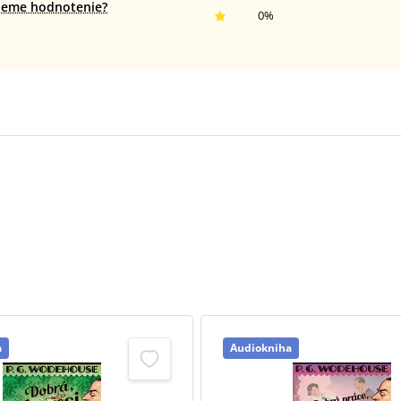
jeme hodnotenie?
0
%
a
Audiokniha