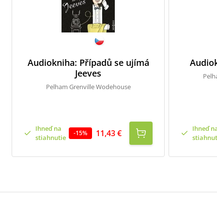
Audiokniha: Případů se ujímá
Audiok
Jeeves
Pelh
Pelham Grenville Wodehouse
Ihneď na
Ihneď n
11,43 €
-
15
%
stiahnutie
stiahnut