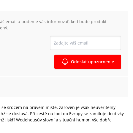
váš email a budeme vás informovať, keď bude produkt
ený.
Odoslať upozornenie
k se srdcem na pravém místě, zároveň je však neuvěřitelný
chž se dostává. Při cestě na lodi do Evropy se zamiluje do dívky
chž jiskří Wodehousův slovní a situační humor, vše dobře