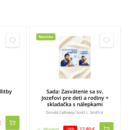
Novinka
litby
Sada: Zasvätenie sa sv.
Jozefovi pre deti a rodiny +
skladačka s nálepkami
Donald Calloway; Scott L. Smith Jr.
€
12,80 €
Skladom
-
20
%