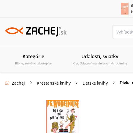
i
Kategórie
Udalosti, sviatky
Biblie, romány, životopisy
Krst, Sviatosť manželstva, Narodeniny
Dívka 
Zachej
Kresťanské knihy
Detské knihy