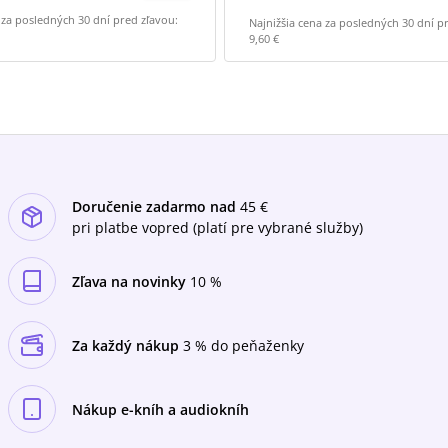
 za posledných 30 dní pred zľavou:
Najnižšia cena za posledných 30 dní p
9,60 €
Doručenie zadarmo nad
45 €
pri platbe vopred (platí pre vybrané služby)
Zľava na novinky
10 %
Za každý nákup
3 % do peňaženky
Nákup e-kníh a audiokníh