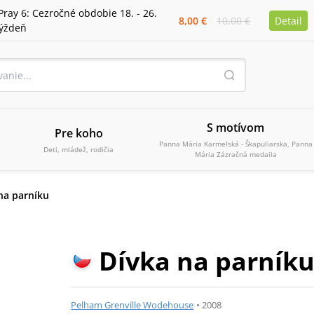
Pray 6: Cezročné obdobie 18. - 26.
8,00 €
10,00 €
Detail
týždeň
S motívom
Pre koho
Panna Mária Karmelská - Škapuliarska, Panna
Deti, mládež, rodičia
Mária Zázračná medaila
na parníku
Dívka na parník
Pelham Grenville Wodehouse
•
2008