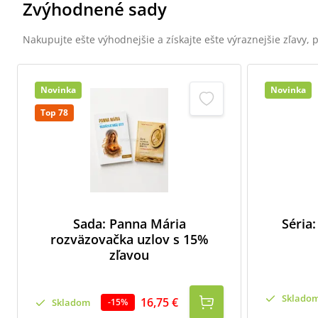
Zvýhodnené sady
Nakupujte ešte výhodnejšie a získajte ešte výraznejšie zľavy,
Novinka
Novinka
Top 78
Sada: Panna Mária
Séria:
rozväzovačka uzlov s 15%
zľavou
Sklado
16,75 €
Skladom
-
15
%