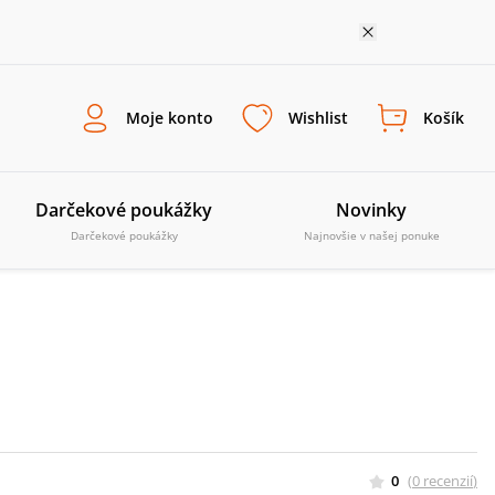
Moje konto
Wishlist
Košík
Darčekové poukážky
Novinky
Darčekové poukážky
Najnovšie v našej ponuke
u
0
(
0
recenzií
)