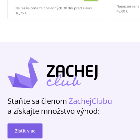
Najnižšia cena
Najnižšia cena za posledných 30 dní pred zľavou:
48,00 €
16,75 €
Staňte sa členom
ZachejClubu
a získajte množstvo výhod:
Zistiť viac