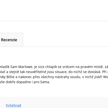
Recenzie
mladík Sam Marlowe, je sice chlapík se srdcem na pravém místě, zá
lař a stejně tak neuvěřitelné jsou situace, do nichž se dostává. Při
ívky Billie a nakonec přes všechny nástrahy osudu, v nichž jiskří 
 vše dobře dopadne i pro Sama.
Vyšehrad