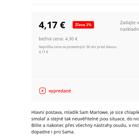
4,17 €
Zadajte 
Zľava
3
%
naskladn
bežná cena:
4,30 €
Najnižšia cena za posledných 30 dní pred zľavou:
4,17 €
vypredané
Hlavní postava, mladík Sam Marlowe, je sice chlapí
smolař a stejně tak neuvěřitelné jsou situace, do ni
Billie a nakonec přes všechny nástrahy osudu, v ni
dopadne i pro Sama.