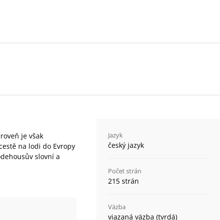
Jazyk
roveň je však
český jazyk
 cestě na lodi do Evropy
Wodehousův slovní a
Počet strán
215 strán
Väzba
viazaná väzba (tvrdá)