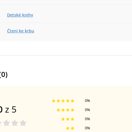
Detské knihy
Čtení ke krbu
(
0
)
0
%
0
z 5
0
%
0
%
0
%