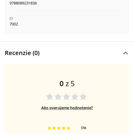
9788089231836
ID
7002
Recenzie (
0
)
0
z 5
Ako overujeme hodnotenie?
0
%