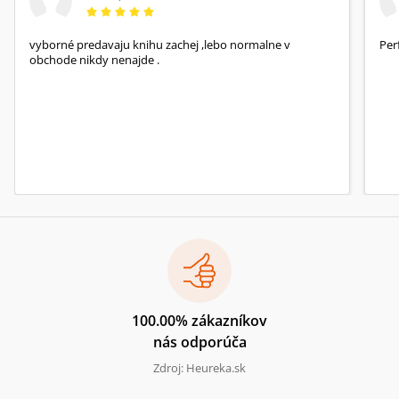
vyborné predavaju knihu zachej ,lebo normalne v
Per
obchode nikdy nenajde .
100.00% zákazníkov
nás odporúča
Zdroj: Heureka.sk