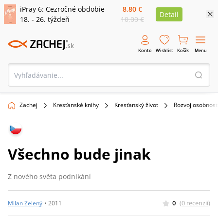
iPray 6: Cezročné obdobie
8,80 €
Detail
18. - 26. týždeň
10,00 €
Konto
Wishlist
Košík
Menu
Zachej
Kresťanské knihy
Kresťanský život
Rozvoj osobnost
Všechno bude jinak
Z nového světa podnikání
0
(
0
recenzií
)
Milan Zelený
•
2011