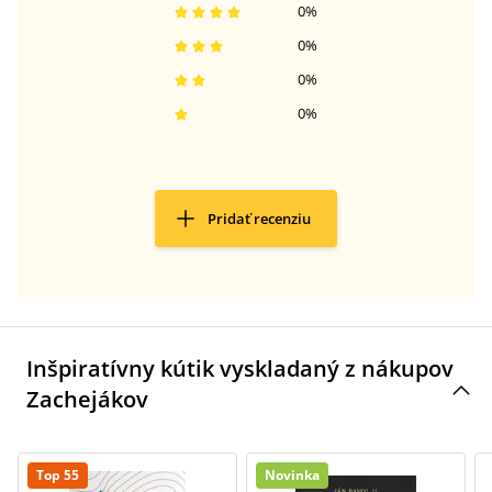
0
%
0
%
0
%
0
%
Pridať recenziu
Inšpiratívny kútik vyskladaný z nákupov
Zachejákov
Top 55
Novinka