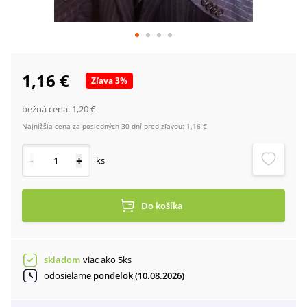
1,16 €
Zľava
3
%
bežná cena:
1,20 €
Najnižšia cena za posledných 30 dní pred zľavou:
1,16 €
-
+
ks
Do košíka
skladom
viac ako 5ks
odosielame
pondelok (10.08.2026)