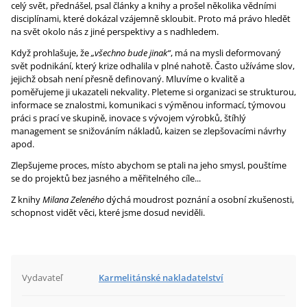
celý svět, přednášel, psal články a knihy a prošel několika vědními
disciplínami, které dokázal vzájemně skloubit. Proto má právo hledět
na svět okolo nás z jiné perspektivy a s nadhledem.
Když prohlašuje, že
„všechno bude jinak“
, má na mysli deformovaný
svět podnikání, který krize odhalila v plné nahotě. Často užíváme slov,
jejichž obsah není přesně definovaný. Mluvíme o kvalitě a
poměřujeme ji ukazateli nekvality. Pleteme si organizaci se strukturou,
informace se znalostmi, komunikaci s výměnou informací, týmovou
práci s prací ve skupině, inovace s vývojem výrobků, štíhlý
management se snižováním nákladů, kaizen se zlepšovacími návrhy
apod.
Zlepšujeme proces, místo abychom se ptali na jeho smysl, pouštíme
se do projektů bez jasného a měřitelného cíle...
Z knihy
Milana Zeleného
dýchá moudrost poznání a osobní zkušenosti,
schopnost vidět věci, které jsme dosud neviděli.
Vydavateľ
Karmelitánské nakladatelství