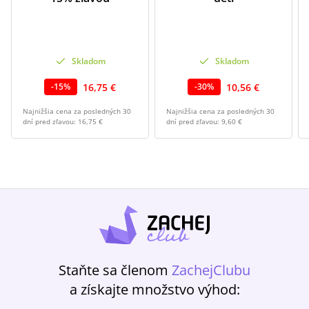
Skladom
Skladom
16,75 €
10,56 €
-
15
%
-
30
%
Najnižšia cena za posledných 30
Najnižšia cena za posledných 30
dní pred zľavou:
16,75 €
dní pred zľavou:
9,60 €
Staňte sa členom
ZachejClubu
a získajte množstvo výhod: