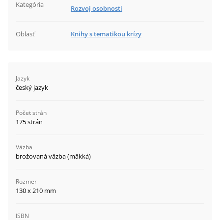
Kategória
Rozvoj osobnosti
Oblasť
Knihy s tematikou krízy
Jazyk
český jazyk
Počet strán
175 strán
Väzba
brožovaná väzba (mäkká)
Rozmer
130 x 210 mm
ISBN