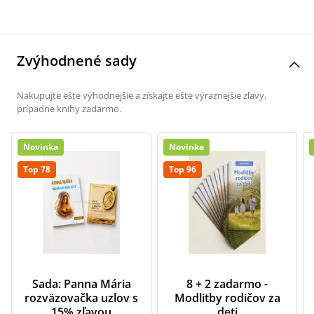
Zvýhodnené sady
Nakupujte ešte výhodnejšie a získajte ešte výraznejšie zľavy,
prípadne knihy zadarmo.
Novinka
Novinka
Top 78
Top 96
Sada: Panna Mária
8 + 2 zadarmo -
rozväzovačka uzlov s
Modlitby rodičov za
15% zľavou
deti