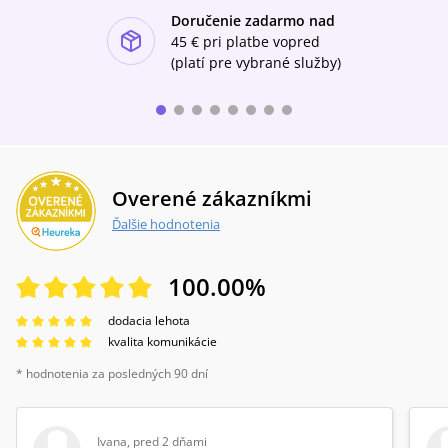
Doručenie zadarmo nad
ishlist-u
45 €
pri platbe vopred
(platí pre vybrané služby)
Overené zákazníkmi
Ďalšie hodnotenia
100.00
%
dodacia lehota
kvalita komunikácie
* hodnotenia za posledných 90 dní
Ivana
,
pred 2 dňami