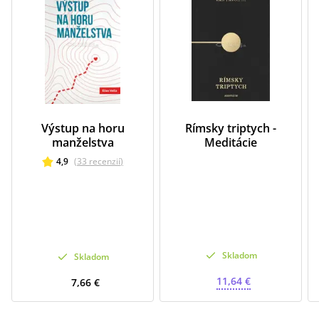
Výstup na horu
Rímsky triptych -
manželstva
Meditácie
4,9
(
33
recenzií
)
Skladom
Skladom
11,64 €
7,66 €