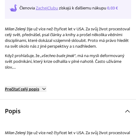
Členovia
ZachejClubu
získajú
k ďalšiemu nákupu
0,03 €
Milan Zelený
žije už více než čtyřicet let v USA. Za svůj život procestoval
celý svět, přednášel, psal články a knihy a prošel několika vědními
disciplínami, které dokázal vzájemně skloubit. Proto má právo hledět
na svět okolo nás z jiné perspektivy a s nadhledem.
Když prohlašuje, že
„všechno bude jinak“
, má na mysli deformovaný
svět podnikání, který krize odhalila v plné nahotě. Často užíváme
slov,...
Prečítať celý popis
Popis
Milan Zelený
žije už více než čtyřicet let v USA. Za svůj život procestoval