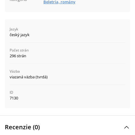
Beletria, romány
Jazyk
český jazyk
Počet strán
296 strán
Väzba
viazaná väzba (tvrdá)
ID
7130
Recenzie (
0
)