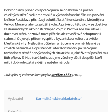
Dobrodružný příběh chlapce Vojmíra se odehrává na pozadí
válečných střetů Velkomoravské a Východofranské říše. Na pozvání
knížete Rastislava přicházejí soluňští bratři Konstantin a Metoděj na
Velkou Moravu, aby tu založili školu. A právě do této školy se dostává
za dramatických okolností chlapec Vojmír. Prožívá zde své lidské i
duchovní zrání, poznává nové přátele, ale rovněž své schopnosti i
slabosti. Objevuje přitom vyspělou byzantskou kulturu a světlo
křesťanské víry. Nejlepším učitelem a rádcem je pro něj hlavně ve
chvílích beznaděje a opuštěnosti otec Konstantin. Jak se Vojmír
rozhodne v téměř bezvýchodných situacích? A jaké životní poslání mu
Bůh připravil? Napínavá kniha zaujme všechny děti i dospělé, kteří
milují dobrodružství a dějiny našeho národa.
Titul vyšiel aj v slovenskom jazyku:
Strážca ohňa
(2013).
Vydavateľ
Karmelitánské nakladatelství
Kategória