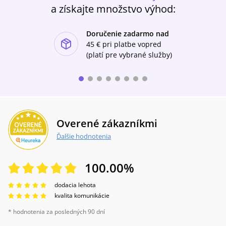
a získajte množstvo výhod:
Doručenie zadarmo nad
ishlist-u
45 €
pri platbe vopred
(platí pre vybrané služby)
Overené zákazníkmi
Ďalšie hodnotenia
100.00
%
dodacia lehota
kvalita komunikácie
* hodnotenia za posledných 90 dní