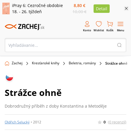
iPray 6: Cezročné obdobie
8,80 €
Detail
18. - 26. týždeň
10,00 €
Konto
Wishlist
Košík
Menu
Zachej
Kresťanské knihy
Beletria, romány
Strážce ohně
Strážce ohně
Dobrodružný příběh z doby Konstantina a Metoděje
0
(
0
recenzií
)
Oldřich Selucký
•
2012