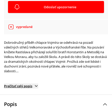
Odoslať upozornenie
vypredané
Dobrodružný příběh chlapce Vojmíra se odehrává na pozadí
válečných střetů Velkomoravské a Východofranské říše. Na pozvání
knížete Rastislava přicházejí soluňští bratři Konstantin a Metoděj na
Velkou Moravu, aby tu založili školu. A právě do této školy se dostává
za dramatických okolností chlapec Vojmír. Prožívá zde své lidské i
duchovní zrání, poznává nové přátele, ale rovněž své schopnosti i
slabosti....
Prečítať celý popis
Popis