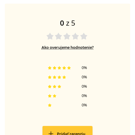
0
z 5
Ako overujeme hodnotenie?
0
%
0
%
0
%
0
%
0
%
Pridať recenziu