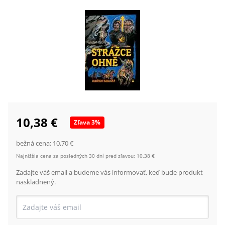
10,38 €
Zľava
3
%
bežná cena:
10,70 €
Najnižšia cena za posledných 30 dní pred zľavou:
10,38 €
Zadajte váš email a budeme vás informovať, keď bude produkt
naskladnený.