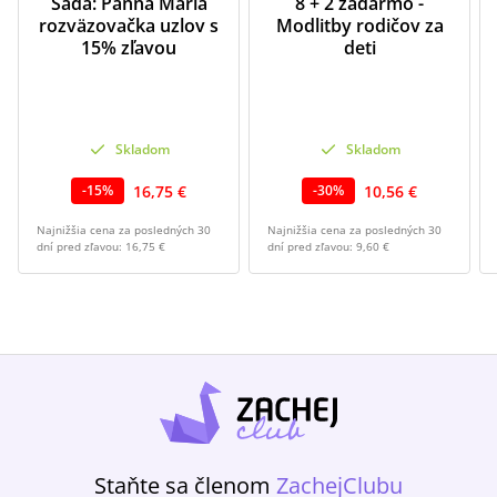
Sada: Panna Mária
8 + 2 zadarmo -
rozväzovačka uzlov s
Modlitby rodičov za
15% zľavou
deti
Skladom
Skladom
16,75 €
10,56 €
-
15
%
-
30
%
Najnižšia cena za posledných 30
Najnižšia cena za posledných 30
dní pred zľavou:
16,75 €
dní pred zľavou:
9,60 €
Staňte sa členom
ZachejClubu