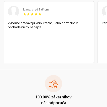
Ivana
,
pred 1 dňom
vyborné predavaju knihu zachej ,lebo normalne v
Per
obchode nikdy nenajde .
100.00% zákazníkov
nás odporúča