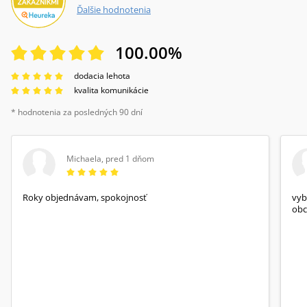
Ďalšie hodnotenia
100.00
%
dodacia lehota
kvalita komunikácie
* hodnotenia za posledných 90 dní
Michaela
,
pred 1 dňom
Roky objednávam, spokojnosť
vyb
obc