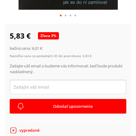
5,83 €
Zľava
3
%
bežná cena:
6,01 €
Najnižšia cena za posledných 30 dní pred zľavou:
5,83 €
Zadajte váš email a budeme vás informovať, keď bude produkt
naskladnený.
Odoslať upozornenie
vypredané