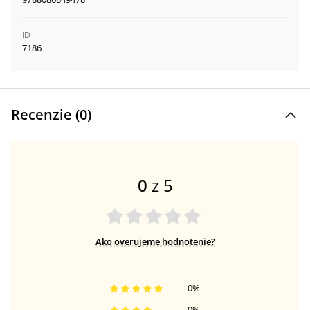
ID
7186
Recenzie (
0
)
0
z 5
Ako overujeme hodnotenie?
0
%
0
%