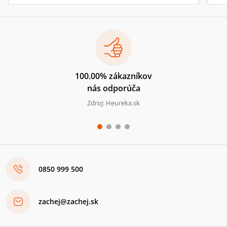
100.00% zákazníkov
nás odporúča
Zdroj: Heureka.sk
0850 999 500
zachej@zachej.sk