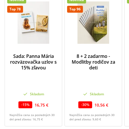
Top 78
Top 96
Sada: Panna Mária
8 + 2 zadarmo -
rozväzovačka uzlov s
Modlitby rodičov za
15% zľavou
deti
Skladom
Skladom
16,75 €
10,56 €
-
15
%
-
30
%
Najnižšia cena za posledných 30
Najnižšia cena za posledných 30
dní pred zľavou:
16,75 €
dní pred zľavou:
9,60 €