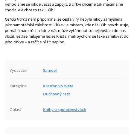
nehodláme se nikde vázat a zapojit. S církví chceme tak maximálně
chodit. Ale chce to tak i Bůh?
Joshua Harris
nám připomíná, že cesta víry nebyla nikdy zamýšlena
jako samotářská záležitost. Církev je místem, kde nás Bůh povzbuzuje,
pomáhá nám růst a kde z nás může vytáhnout to nejlepší, co do nás
vložil. Jestliže milujeme Ježíše Krista, měli bychom se také zamilovat do
Jeho církve – a začít s ní žít naplno.
Vydavateľ
Samuel
Kategória
Kresťan vo svete
Duchovný rast
Oblasť
Knihy o spoločenstvách