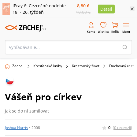
iPray 6: Cezročné obdobie
8,80 €
Detail
18. - 26. týždeň
10,00 €
Konto
Wishlist
Košík
Menu
Zachej
Kresťanské knihy
Kresťanský život
Duchovný rast
Vášeň pro církev
Jak se do ní zamilovat
0
(
0
recenzií
)
Joshua Harris
•
2008