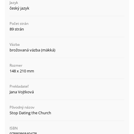
Jazyk
český jazyk
Počet strán
89 strán
Väzba
brožovaná väzba (mäkká)
Rozmer
148 x 210 mm
Prekladateľ
Jana Vojtková
Pôvodný názov
Stop Dating the Church
ISBN
9788086849478