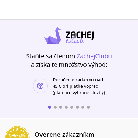
Staňte sa členom
ZachejClubu
a získajte množstvo výhod:
Doručenie zadarmo nad
ishlist-u
45 €
pri platbe vopred
(platí pre vybrané služby)
Overené zákazníkmi